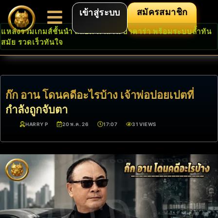
สมัครสมาชิก
เข้าสู่ระบบ
แหล่งรวมเกมส์ชั้นนำ สล็อต คาสิโน บาคาร่า พร้อมระบบล้ำทัน
สมัย รวดเร็วทันใจ
ก๊ก อาน โดนคดีอะไรบ้าง เจ้าพ่อปอยเปตที่
กำลังถูกจับตา
HARRY P
20 พ.ค. 26
17:07
31 VIEWS