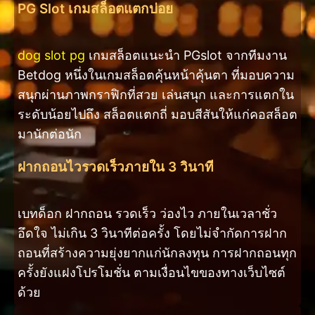
PG Slot เกมสล็อตแตกบ่อย
dog slot pg
เกมสล็อตแนะนำ PGslot จากทีมงาน
Betdog หนึ่งในเกมสล็อตคุ้นหน้าคุ้นตา ที่มอบความ
สนุกผ่านภาพกราฟิกที่สวย เล่นสนุก และการแตกใน
ระดับน้อยไปถึง สล็อตแตกถี่ มอบสีสันให้แก่คอสล็อต
มานักต่อนัก
ฝากถอนไวรวดเร็วภายใน 3 วินาที
เบทด็อก ฝากถอน รวดเร็ว ว่องไว ภายในเวลาชั่ว
อึดใจ ไม่เกิน 3 วินาทีต่อครั้ง โดยไม่จำกัดการฝาก
ถอนที่สร้างความยุ่งยากแก่นักลงทุน การฝากถอนทุก
ครั้งยังแฝงโปรโมชั่น ตามเงื่อนไขของทางเว็บไซต์
ด้วย