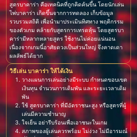
สูตรบาคาร่า คือเทคนิคที่ถูกคิดค้นขึ้น โดยนักเล่น
ไพ่บาคาร่า เกิดขึ้นจากการทดลอง เก็บข้อมูล
รวบรวมสถิติ เพื่อนำมาประเมินทิศทาง พฤติกรรม
ของตัวเกม คล้ายกับสูตรการเทรดหุ้น โดยสูตรบา
คาร่ามีหลากหลายสูตร ใช้งานไม่ค่อยแน่นอน
เนื่องจากเกมนี้อาศัยดวงเป็นส่วนใหญ่ จึงคาดเดา
ผลลัพธ์ได้ยาก
วิธีเล่น บาคาร่า ให้ได้เงิน
วางแผนการเล่นอย่างมีระบบ กำหนดขอบเขต
เงินทุน จำนวนการเดิมพัน และระยะเวลาเดิม
พัน
ใช้ สูตรบาคาร่า ที่มีอัตราชนะสูง หรือสูตรที่ผู้
เล่นมีความชำนาญ
ใจเย็น อย่ารีบร้อนเพื่อเอาชนะในเกม
สภาพของผู้เล่นควรพร้อม ไม่ง่วง ไม่มีอารมณ์