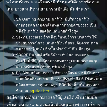
พร้อมบริการ ผ่านเว็บตรงนี้ ทั้งหมดนี้คือรายชื่อค่าย
เกม บางส่วนที่ท่านสามารถเข้าเดิมพันผ่านเรา
SA Gaming ค่ายเกม คาสิโน มีบริการคาสิโน
ถ่ายทอดสด เกมคาสิโนหลากหลายครบวงจร เป็น
หนึ่งในคาสิโนยอดฮิต เล่นง่ายกำไรสูง
Sexy Baccarat อีกหนึ่งบริษัทบริการ บาคาร่า ให้
ประสบการณ์การ เล่นคาสิโน ที่ยกระดับความคาด
หมายของผู้เล่นไปอีกขั้น ทำกำไรได้ไม่มีสะดุด
SBOBET ค่ายเดิมพันกีฬาระดับโลก แทงบอล
ออนไลน์ ที่มีให้เลือกหลากหลายรูปแบบ ครอบคลุม
ครบ พร้อมทุกคู่ทุกแมตช์ ค่าน้ำสูง
PG Slot สล็อตแตกง่าย จ่ายรางวัลหนัก หนึ่งในค่าย
เกมสล็อตที่ยอดเยี่ยม ที่การันตีรางวัลถึง 5 ปีซ้อน เกม
สล็อตภาพสวยคุณภาพสูง ที่นักปั่นสล็อตไม่ควรมอง
ข้าม ณ
pg slot bet
ยังมีค่ายเกมอีกมากมายรอให้ผู้เล่นได้เข้ามาสัมผัส
เข้ามาทดลองเล่น ล้วนแล้วมีแต่คุณภาพ การบริการ