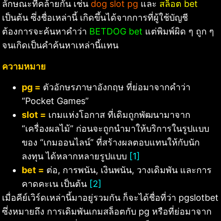
ลักษณะที่คล้ายกัน เช่น
dog slot pg
และ
สล็อต bet
เป็นต้น ซึ่งชื่อเหล่านี้ เกิดขึ้นได้จากการที่ผู้ใช้บัญชี
ต้องการจะค้นหาคำว่า
BETDOG bet
แต่พิมพ์ผิด ๆ ถูก ๆ
จนเกิดเป็นคำค้นหาเหล่านี้แทน
ความหมาย
pg =
ตัวอักษรภาษาอังกฤษ ที่ย่อมาจากคำว่า
“Pocket Games”
slot =
เกมแห่งโอกาส ที่เดิมถูกพัฒนามาจาก
“เครื่องผลไม้” ก่อนจะถูกนำมาให้บริการในรูปแบบ
ของ “เกมออนไลน์” ที่สร้างผลตอบแทนให้กับนัก
ลงทุน ได้หลากหลายรูปแบบ
[1]
bet =
ต่อ, การพนัน, เงินพนัน, วางเดิมพัน และการ
คาดคะเน เป็นต้น
[2]
เมื่อคีย์เวิร์ดเหล่านี้มาอยู่รวมกัน ก็จะได้ชื่อที่ว่า pgslotbet
ซึ่งหมายถึง การเดิมพันเกมสล็อตกับ pg หรือที่ย่อมาจาก