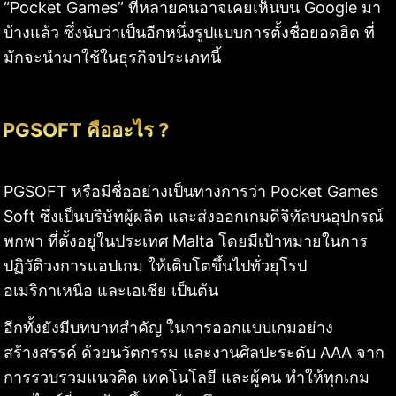
“Pocket Games” ที่หลายคนอาจเคยเห็นบน Google มา
บ้างแล้ว ซึ่งนับว่าเป็นอีกหนึ่งรูปแบบการตั้งชื่อยอดฮิต ที่
มักจะนำมาใช้ในธุรกิจประเภทนี้
PGSOFT คืออะไร ?
PGSOFT หรือมีชื่ออย่างเป็นทางการว่า Pocket Games
Soft ซึ่งเป็นบริษัทผู้ผลิต และส่งออกเกมดิจิทัลบนอุปกรณ์
พกพา ที่ตั้งอยู่ในประเทศ Malta โดยมีเป้าหมายในการ
ปฏิวัติวงการแอปเกม ให้เติบโตขึ้นไปทั่วยุโรป
อเมริกาเหนือ และเอเชีย เป็นต้น
อีกทั้งยังมีบทบาทสำคัญ ในการออกแบบเกมอย่าง
สร้างสรรค์ ด้วยนวัตกรรม และงานศิลปะระดับ AAA จาก
การรวบรวมแนวคิด เทคโนโลยี และผู้คน ทำให้ทุกเกม