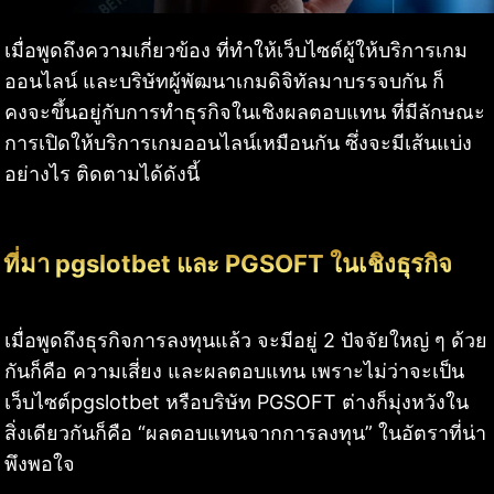
เมื่อพูดถึงความเกี่ยวข้อง ที่ทำให้เว็บไซต์ผู้ให้บริการเกม
ออนไลน์ และบริษัทผู้พัฒนาเกมดิจิทัลมาบรรจบกัน ก็
คงจะขึ้นอยู่กับการทำธุรกิจในเชิงผลตอบแทน ที่มีลักษณะ
การเปิดให้บริการเกมออนไลน์เหมือนกัน ซึ่งจะมีเส้นแบ่ง
อย่างไร ติดตามได้ดังนี้
ที่มา pgslotbet และ PGSOFT ในเชิงธุรกิจ
เมื่อพูดถึงธุรกิจการลงทุนแล้ว จะมีอยู่ 2 ปัจจัยใหญ่ ๆ ด้วย
กันก็คือ ความเสี่ยง และผลตอบแทน เพราะไม่ว่าจะเป็น
เว็บไซต์pgslotbet หรือบริษัท PGSOFT ต่างก็มุ่งหวังใน
สิ่งเดียวกันก็คือ “ผลตอบแทนจากการลงทุน” ในอัตราที่น่า
พึงพอใจ