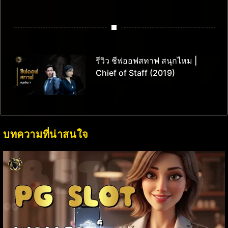
รีวิว ชีฟออฟสทาฟ สนุกไหม |
Chief of Staff (2019)
บทความที่น่าสนใจ