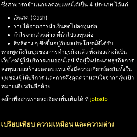
ซึ่งสามารถจำแนกผลตอบแทนได้เป็น 4 ประเภท ได้แก่
เงินสด (Cash)
รายได้จากการนำเงินสดไปลงทุนต่อ
กำไรจากส่วนต่าง ที่นำไปลงทุนต่อ
สิทธิต่าง ๆ ซึ่งขึ้นอยู่กับผลประโยชน์ที่ได้รับ
หากพูดถึงในมุมของการทำธุรกิจแล้ว ทั้งสองต่างก็เป็น
เว็บไซต์ผู้ให้บริการเกมออนไลน์ ที่อยู่ในประเภทธุรกิจการ
ลงทุนแบบสร้างผลตอบแทน ซึ่งมีความเกี่ยวข้องกันทั้งใน
มุมของผู้ให้บริการ และการดึงดูดความสนใจจากกลุ่มเป้า
หมายเดียวกันอีกด้วย
คลิ๊กเพื่ออ่านรายละเอียดเพิ่มเติมได้ ที่
jobsdb
เปรียบเทียบ ความเหมือน และความต่าง