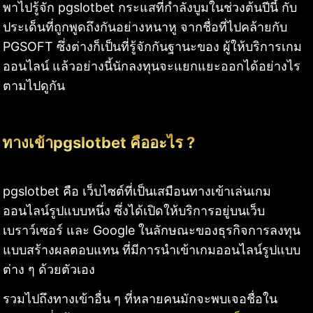
พาไปรู้จัก pgslotbet กระแสที่กำลังบูมในช่วงต้นปีนี้ กับ
ประเด็นที่ถูกพูดถึงกันอย่างหนาหู จากชื่อที่ไปคล้ายกับ
PGSOFT ซึ่งต่างก็เป็นที่รู้จักกันฐานะของ ผู้ให้บริการเกม
ออนไลน์ แล้วอย่างนี้นักลงทุนจะแยกแยะออกได้อย่างไร
ตามไปดูกัน
ทางเข้าpgslotbet คืออะไร ?
pgslotbet คือ เว็บไซต์ที่เป็นเสมือนทางเข้าเล่นเกม
ออนไลน์รูปแบบหนึ่ง ซึ่งได้เปิดให้บริการอยู่บนเว็บ
เบราว์เซอร์ และ Google ในลักษณะของธุรกิจการลงทุน
แบบสร้างผลตอบแทน ที่มีการนำเข้าเกมออนไลน์รูปแบบ
ต่าง ๆ ด้วยตัวเอง
รวมไปถึงทางเข้าอื่น ๆ ที่หลายคนมักจะพบเจอชื่อใน