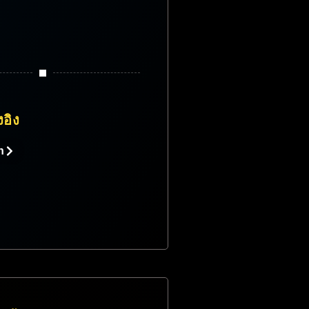
งอิง
h