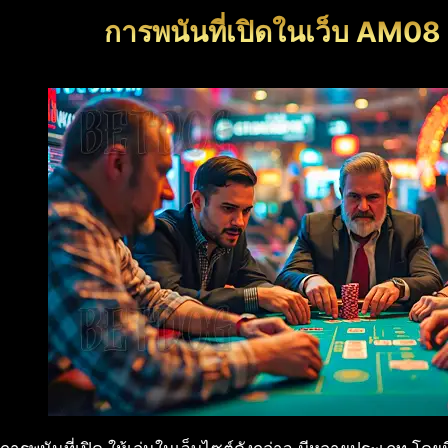
การพนันที่เปิดในเว็บ AM08 