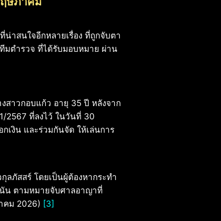
นพฤษภาคม
่น่าสนใจอีกหลายเรื่อง ที่ถูกจับตา
ยทีมตำรวจ ที่ได้รับมอบหมาย ผ่าน
างสาวกอบแก้ว อายุ 35 ปี หลังจาก
/2567 ที่ลงไว้ ในวันที่ 30
งิน และร่วมกันจัด ให้เล่นการ
กุลภัสสร์ โดยเป็นผู้ต้องหากระทำ
็บพนัน ตามหมายจับศาลอาญาที่
ษภาคม 2026)
[3]