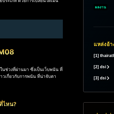
ายประเภท ด้วยการเปลี่ยนโดเมน
ผลงาน
แหล่งอ้า
 AM08
[1] thairat
[2] dsi
 ในช่วงที่ผ่านมา ซึ่งเป็นเว็บพนัน ที่
วเกี่ยวกับการพนัน ที่น่าจับตา
[3] dsi
ที่ไหน?