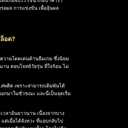
มีทั้งเกมจบไว เช่น เกมบาคาร่า
รอผล การแข่งขัน เพื่อลุ้นผล
ล็อต?
ความโดดเด่นด้านธีมเกม ซึ่งนิยม
นาน ตอบโจทย์วัยรุ่น ที่ใจร้อน ไม่
รเสพติด เพราะสามารถเดิมพันได้
งออกมาในชั่วขณะ และนี่เป็นจุดเริ่ม
ะยะเวลาอันยาวนาน เนื่องจากบาง
ต่เมื่อได้จังหวะ ที่แอบกลับไป