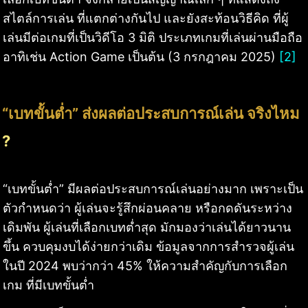
สไตล์การเล่น ที่แตกต่างกันไป และยังสะท้อนวิธีคิด ที่ผู้
เล่นมีต่อเกมที่เป็นวิดีโอ 3 มิติ ประเภทเกมที่เล่นผ่านมือถือ
อาทิเช่น Action Game เป็นต้น (3 กรกฎาคม 2025)
[2]
“เบทขั้นต่ำ” ส่งผลต่อประสบการณ์เล่น จริงไหม
?
“เบทขั้นต่ำ” มีผลต่อประสบการณ์เล่นอย่างมาก เพราะเป็น
ตัวกำหนดว่า ผู้เล่นจะรู้สึกผ่อนคลาย หรือกดดันระหว่าง
เดิมพัน ผู้เล่นที่เลือกเบทต่ำสุด มักมองว่าเล่นได้ยาวนาน
ขึ้น ควบคุมงบได้ง่ายกว่าเดิม ข้อมูลจากการสำรวจผู้เล่น
ในปี 2024 พบว่ากว่า 45% ให้ความสำคัญกับการเลือก
เกม ที่มีเบทขั้นต่ำ