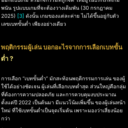
พนัน รูปแบบเกมที่จะต้องวางเดิมพัน (30 กรกฎาคม
2025)
[3]
ดังนั้น เกมของแต่ละค่าย ไม่ได้ขึ้นอยู่กับตัว
เลขเบทขั้นต่ำ เพียงอย่างเดียว
พฤติกรรมผู้เล่น บอกอะไรจากการเลือกเบทขั้น
ต่ำ ?
การเลือก “เบทขั้นต่ำ” มักสะท้อนพฤติกรรมการเล่น ของผู้
ใช้ได้อย่างชัดเจน ผู้เล่นที่เลือกเบทต่ำสุด ส่วนใหญ่คือกลุ่ม
ที่ต้องการความปลอดภัย และการควบคุมงบประมาณ
ตั้งแต่ปี 2022 เป็นต้นมา มีแนวโน้มเพิ่มขึ้น ของผู้เล่นหน้า
ใหม่ ที่ใช้เบทขั้นต่ำเป็นจุดเริ่มต้น เพราะมองว่าเสี่ยงน้อย
กว่า