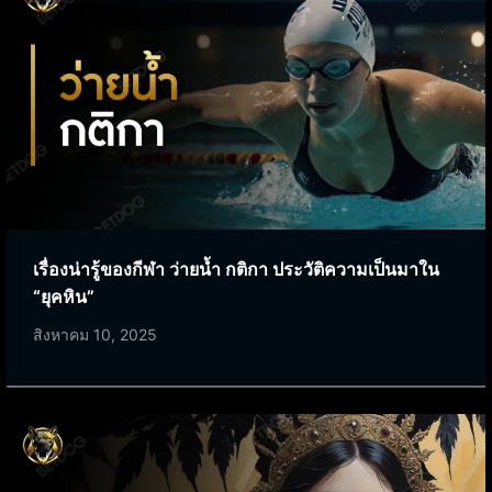
เรื่องน่ารู้ของกีฬา ว่ายน้ำ กติกา ประวัติความเป็นมาใน
“ยุคหิน”
สิงหาคม 10, 2025