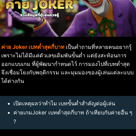
ค่าย Joker เบทต่ำสุดกี่บาท
เป็นคำถามที่หลายคนอยากรู้
เพราะไม่ได้มีแค่ตัวเลขเดิมพันขั้นต่ำ แต่ยังสะท้อนการ
ออกแบบเกม ที่ผู้พัฒนากำหนดไว้ การมองไปที่เบทต่ำสุด
จึงเชื่อมโยงกับพฤติกรรม และมุมมองของผู้เล่นแต่ละแบบ
ได้ต่างกัน
เปิดเหตุผลว่าทำไม เบทขั้นต่ำสำคัญต่อผู้เล่น
ค่ายเกมJoker เบทต่ำสุดกี่บาท ถ้าเทียบกับค่ายอื่น ๆ
?