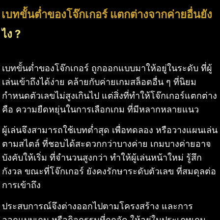
เบทขั้นต่ำของโจ๊กเกอร์ แตกต่างจากค่ายอื่นยัง
ไง ?
เบทขั้นต่ำของโจ๊กเกอร์ ถูกออกแบบมาให้อยู่ในระดับ ที่ผู้
เล่นเข้าถึงได้ง่าย คล้ายกับค่ายเกมสล็อตอื่น ๆ ที่นิยม
กำหนดตัวเลขไม่สูงเกินไป แต่สิ่งที่ทำให้โจ๊กเกอร์แตกต่าง
คือ ความยืดหยุ่นในการเลือกเกม ที่มีหลากหลายแนว
ผู้เล่นจึงสามารถใช้เบทต่ำสุด เพื่อทดลอง หรือวางแผนเล่น
ตามสไตล์ ที่ชอบได้สะดวกกว่าบางค่าย เกมบางค่ายอาจ
บังคับให้เริ่ม ที่จำนวนสูงกว่า ทำให้ผู้เล่นหน้าใหม่ รู้สึก
กังวล ขณะที่โจ๊กเกอร์ ยังคงรักษาระดับตัวเลข ที่สมดุลต่อ
การเข้าถึง
ประสบการณ์จึงต่างออกไปตามโครงสร้าง และการ
ออกแบบเกม หรือกิจกรรมที่ถูกจัด ให้อยู่ในประเภทเกม