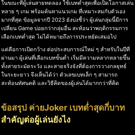
ในขณะที่ผู้เล่นสายทดลอง ใช้เบทต่ำสุดเพื่อเปิดโอกาสเล่น
หลาย ๆ เกม พร้อมค้นหาแนวเกม ที่เหมาะสมกับตัวเอง
มากที่สุด ข้อมูลจากปี 2023 ยังบ่งชี้ว่า ผู้เล่นกลุ่มนี้มีการ
เปลี่ยน Game บ่อยกว่ากลุ่มอื่น สะท้อนว่าพฤติกรรมการ
เลือกเบทต่ำสุด ไม่ได้หมายถึงการประหยัดเสมอไป
แต่คือการเปิดกว้าง ต่อประสบการณ์ใหม่ ๆ สำหรับในปีที่
ผ่านมา ผู้เล่นที่เลือกเบทขั้นต่ำ เริ่มมีความหลากหลายขึ้น
ทั้งสายระมัดระวัง และสายจริงจังที่ต้องการวางกลยุทธ์
ในระยะยาว จึงเห็นได้ว่า ตัวเลขเบทเล็ก ๆ สามารถ
สะท้อนทัศนคติ และวิธีคิดของผู้เล่นได้มากกว่าที่คิด
ข้อสรุป ค่ายJoker เบทต่ำสุดกี่บาท
สำคัญต่อผู้เล่นยังไง