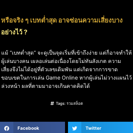
หรือจริง ๆ เบทต่ำสุด อาจซ่อนความเสี่ยงบาง
อย่างไว้ ?
แม้ “เบทต่ำสุด” จะดูเป็นจุดเริ่มที่เข้าถึงง่าย แต่ก็อาจทำให้
ผู้เล่นบางคน เผลอเล่นต่อเนื่องโดยไม่ทันสังเกต ความ
เสี่ยงจึงไม่ได้อยู่ที่ตัวเลขเดิมพัน แต่เกิดจากการขาด
ขอบเขตในการเล่น Game Online หากผู้เล่นไม่วางแผนไว้
ล่วงหน้า ผลที่ตามมาอาจเกินคาดคิดได้
Tags:
รวมสล็อต
Facebook
Twitter