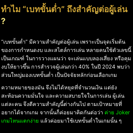
ทำไม “เบทขั้นต่ำ” ถึงสำคัญต่อผู้เล่น
?
“เบทขั้นต่ำ” มีความสำคัญต่อผู้เล่น เพราะเป็นจุดเริ่มต้น
ของการกำหนดงบ และสไตล์การเล่น หลายคนใช้ตัวเลขนี้
เป็นเกณฑ์ ในการวางแผนว่า จะเล่นแบบลองเสี่ยง หรือคุม
งบให้ยาวขึ้น การสำรวจผู้เล่นกว่า 40% ในปี 2024 พบว่า
ส่วนใหญ่มองเบทขั้นต่ำ เป็นปัจจัยหลักก่อนเลือกเกม
ความหมายของมัน จึงไม่ได้หยุดที่จำนวนเงิน แต่ยัง
สะท้อนความมั่นใจ และความสบายใจในการเล่น ผู้เล่น
แต่ละคน จึงตีความสำคัญนี้ต่างกันไป ตามเป้าหมายที่
อยากได้จากเกม จากนั้นก็ค่อยมาคิดกันต่อว่า
ค่าย Joker
เกมไหนแตกง่าย
แล้วค่อยมาใช้เบทขั้นต่ำในเกมนั้น ๆ