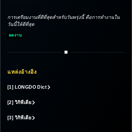
การเตรียมงานที่ดีที่สุดสำหรับวันพรุ่งนี้ คือการทำงานใน
วันนี้ให้ดีที่สุด
ผลงาน
แหล่งอ้างอิง
[1] LONGDO Dict
[2] วิกิพีเดีย
[3] วิกิพีเดีย