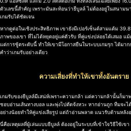
0.9 แอสซิสต์ และมี 2.0 สตีลต่อเกม ทั้งที่ลงเล่นเฉลี่ยเพียง
ตัวเลขนี้สำคัญ เพราะมันสะท้อนว่าธีบูลล์ ไม่ต้องอยู่ในสนาม
เกมรับได้ชัดเจน
หากดูต่อในเชิงประสิทธิภาพ เขายังมีเปอร์เซ็นต์สามแต้ม 39.8%
ภาพของเขา ที่ไม่ได้หยุดอยู่แค่ตัวรับ ที่คู่แข่งปล่อยได้เสมอ แ
แต่การชู้ตระดับนี้ ทำให้เขามีโอกาสยืนในระบบเกมรุก ได้มากก
คำว่าเกมรับอย่างเดียว
ความเสี่ยงที่ทำให้เขาทั้งอันตราย
เกมรับของธีบูลล์มีเสน่ห์เพราะความกล้า แต่ความกล้านั้นก็มาพร้
ชอบอ่านเส้นทางบอล และพุ่งไปตัดจังหวะ หากอ่านถูก ทีมจะได้ส
อย่างน้อยทำให้คู่แข่งเสียรูป แต่ถ้าอ่านพลาด แนวรับด้านหลัง
นี่คือเหตุผลที่ผู้เล่นแบบธีบูลล์ ต้องอยู่ในระบบที่เข้าใจวิธีใช้เข