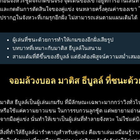
ก่อนจังหวะชู้ตจะเกิดขึ้นจริง จุดเด่นของเขาอยู่ที่การอ่านเส
และกดดันการตัดสินใจของคู่แข่ง จนหลายครั้งคุณค่าของเขา 
ปรากฏในจังหวะที่เกมรุกอีกฝั่ง ไม่สามารถเล่นตามแผนเดิมได้
ผู้เล่นที่ชนะด้วยการทำให้เกมของอีกฝั่งเสียรูป
บทบาทที่เหมาะกับมาติส ธีบูลล์ในสนาม
สามแต้มที่ดีขึ้นของธีบูลล์ แต่ยังต้องพิสูจน์ความสม่ำเสมอ
จอมล้วงบอล มาติส ธีบูลล์ ที่ชนะด
มาติส ธีบูลล์เป็นผู้เล่นเกมรับ ที่มีลักษณะเฉพาะมากกว่าวิงทั่ว
หรือใช้แค่ความยาวแขน ในการรบกวนลูกชู้ต แต่พยายามอ่านเก
จากมือคู่แข่ง นั่นทำให้เขาเป็นผู้เล่นที่ทำลายจังหวะ ไม่ใช่แค่ป
สิ่งที่ทำให้ธีบูลล์น่ารำคาญสำหรับคู่แข่ง คือเขาเล่นเหมือนรู้