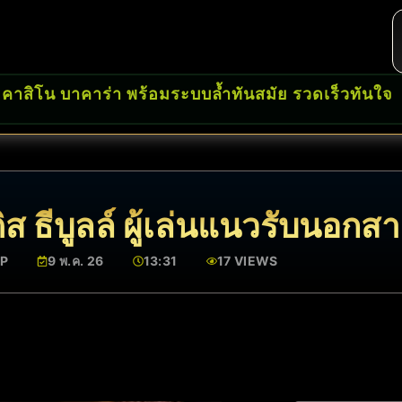
 คาสิโน บาคาร่า พร้อมระบบล้ำทันสมัย รวดเร็วทันใจ
ส ธีบูลล์ ผู้เล่นแนวรับนอกส
 P
9 พ.ค. 26
13:31
17 VIEWS