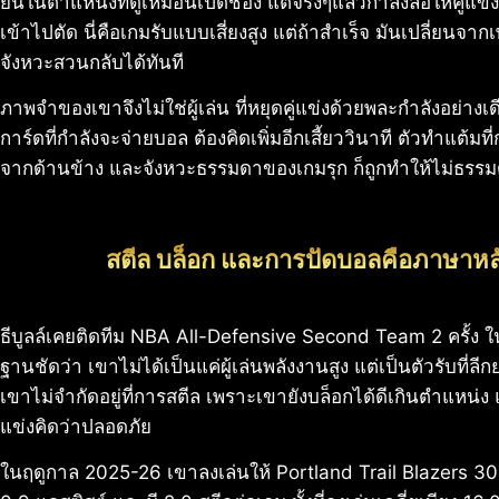
ยืนในตำแหน่งที่ดูเหมือนเปิดช่อง แต่จริงๆแล้วกำลังล่อให้คู่แข่ง 
เข้าไปตัด นี่คือเกมรับแบบเสี่ยงสูง แต่ถ้าสำเร็จ มันเปลี่ยนจาก
จังหวะสวนกลับได้ทันที
ภาพจำของเขาจึงไม่ใช่ผู้เล่น ที่หยุดคู่แข่งด้วยพละกำลังอย่างเดี
การ์ดที่กำลังจะจ่ายบอล ต้องคิดเพิ่มอีกเสี้ยววินาที ตัวทำแต้มที่กำ
จากด้านข้าง และจังหวะธรรมดาของเกมรุก ก็ถูกทำให้ไม่ธรรม
สตีล บล็อก และการปัดบอลคือภาษาหล
ธีบูลล์เคยติดทีม NBA All-Defensive Second Team 2 ครั้ง ใ
ฐานชัดว่า เขาไม่ได้เป็นแค่ผู้เล่นพลังงานสูง แต่เป็นตัวรับที่ล
เขาไม่จำกัดอยู่ที่การสตีล เพราะเขายังบล็อกได้ดีเกินตำแหน่ง
แข่งคิดว่าปลอดภัย
ในฤดูกาล 2025-26 เขาลงเล่นให้ Portland Trail Blazers 30 เ