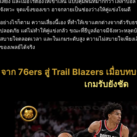
เสี่ยง และเมื่อไรต้องให้เขาเล่น แบบคุมพื้นที่มากกว่าไล่ล่าบอล
จังหวะ จุดแข็งของเขา อาจกลายเป็นช่องว่างให้คู่แข่งโจมตี
อย่างไรก็ตาม ความเสี่ยงนี้เอง ที่ทำให้เขาแตกต่างจากตัวรับธ
ปลอดภัย แต่ไม่ทำให้คู่แข่งกลัว ขณะที่ธีบูลล์อาจมีจังหวะหลุดบ
สบายใจตลอดเวลา และในเกมระดับสูง ความไม่สบายใจเพียงเสี
ของเพลย์ได้จริง
จาก 76ers สู่ Trail Blazers เมื่อบท
เกมรับยังชัด