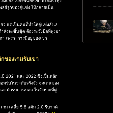
ส่งบอลไปยังพื้นที่ที่เขาพร้อมจะพุ่ง
เพลย์รุกของคู่แข่ง ให้กลายเป็น
ยว แต่เป็นคนที่ทำให้คู่แข่งลังเล
ลังจะขึ้นชู้ต ต้องระวังมือที่พุ่งมา
ดา เพราะการมีอยู่ของเขา
ักของเกมรับเขา
นปี 2021 และ 2022 ซึ่งเป็นหลัก
ีกยอมรับในระดับจริงจัง จุดเด่นของ
 และมักรบกวนบอล ในจังหวะที่คู่
กม เฉลี่ย 5.8 แต้ม 2.0 รีบาวด์