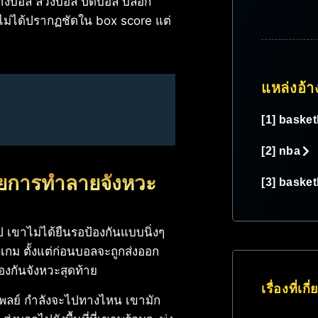
้นทางบอล ล้วงบอล ปัดบอล บล็อก
ไม่ได้ปรากฏชัดใน box score แต่
แหล่งอ้า
[1] basket
[2] nba
้วยการทำลายจังหวะ
[3] baske
ไป เขาไม่ได้ยืนรอป้องกันแบบนิ่งๆ
ม ตั้งแต่ก่อนบอลจะถูกส่งออก
้องกันจังหวะสุดท้าย
เรื่องที่เกี
ว่าเพลย์ กำลังจะไปทางไหน เขามัก