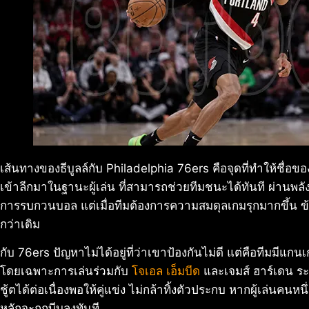
เส้นทางของธีบูลล์กับ Philadelphia 76ers คือจุดที่ทำให้ชื่อขอ
เข้าลีกมาในฐานะผู้เล่น ที่สามารถช่วยทีมชนะได้ทันที ผ่าน
การรบกวนบอล แต่เมื่อทีมต้องการความสมดุลเกมรุกมากขึ้น ข้
กว่าเดิม
กับ 76ers ปัญหาไม่ได้อยู่ที่ว่าเขาป้องกันไม่ดี แต่คือทีมมีแกนเก
โดยเฉพาะการเล่นร่วมกับ
โจเอล เอ็มบีด
และเจมส์ ฮาร์เดน ระบ
ชู้ตได้ต่อเนื่องพอให้คู่แข่ง ไม่กล้าทิ้งตัวประกบ หากผู้เล่นคนหน
หลักจะถูกบีบลงทันที