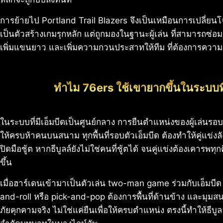
การย้ายไป Portland Trail Blazers จึงเป็นเหมือนการเปลี่ยนโจท
เป็นตัวสร้างเกมรุกหลัก แต่ถูกมองในฐานะผู้เล่น ที่สามารถซ่อ
เพิ่มแขนยาว และเพิ่มความกวนประสาทให้ทีม ที่ต้องการความดุ
ทำไม 76ers ใช้เขายากขึ้นในระบบที่ต
ในระบบที่มีเอ็มบีดเป็นศูนย์กลาง การยืนตำแหน่งของผู้เล่นร
ให้ครบห้าคนบนสนาม ทุกพื้นที่รอบตัวเอ็มบีด ต้องทำให้คู่แข่งล
ปิดมือชู้ต หากธีบูลล์ยังไม่ใช่คนที่ชู้ตได้ จนคู่แข่งต้องเคารพท
ขึ้น
เมื่อฮาร์เดนเข้ามาเป็นตัวเล่น two-man game ร่วมกับเอ็มบีด 
and-roll หรือ pick-and-pop ต้องการพื้นที่ด้านข้าง และมุมสนาม
ภัยคุกคามจริง ไม่ใช่แค่ยืนเพื่อให้ครบตำแหน่ง ตรงนี้ทำให้ธีบูลล