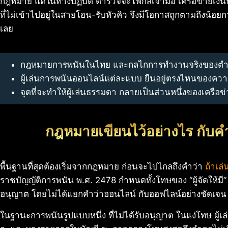
กฎหมาย แต่ในทางปฏิบัติ ตำรวจจะโฟกัสเจ้ามือ เครือข่ายเงินหม
ที่ไม่เข้าไปอยู่ในสายโอน-รับหัวคิว จึงมีโอกาสถูกตามถึงน้อยกว
เลย
กฎหมายการพนันในไทย และกลไกการทำงานจริงของต
ผู้เล่นการพนันออนไลน์แต่ละแบบ ยืนอยู่ตรงไหนของความ
จุดที่จะทำให้ผู้เล่นธรรมดา กลายเป็นส่วนหนึ่งของเครือข
กฎหมายเขียนไว้อย่างไร กับคำว
พื้นฐานที่สุดต้องเริ่มจากกฎหมาย ก่อนจะไปไกลถึงคำว่า
ถ้าเล
ราชบัญญัติการพนัน พ.ศ. 2478 กำหนดทั้งโทษของ “ผู้จัดให้มี” แล
อนุญาต โดยไม่ได้แยกคำว่าออนไลน์ กับออฟไลน์อย่างชัดเจน
ในฐานะการพนันรูปแบบหนึ่ง ที่ไม่ได้รับอนุญาต ในแง่โทษ ผู