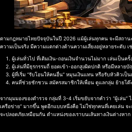
ตามกฎหมายไทยปัจจุบันในปี 2026 แม้ผู้เล่นทุกคน จะมีสถานะเ
ความเป็นจริง มีความแตกต่างด้านความเสี่ยงอยู่หลายระดับ เช
ผู้เล่นทั่วไป ที่เติมเงิน-ถอนเงินจำนวนไม่มาก เล่นเป็นครั
ผู้เล่นที่มีธุรกรรมถี่ ยอดเข้า-ออกสูงผิดปกติ หรือมีหลายบัญ
ผู้ที่เริ่ม “รับโอนให้คนอื่น” หมุนเงินแทน หรือรับหัวคิวเป็น
คนที่ช่วยชักชวน สมัครสมาชิกให้เพื่อน ดูแลกลุ่ม ย้ายโต๊ะ
จากมุมมองของตำรวจ กลุ่มที่ 3-4 เริ่มขยับจากคำว่า “ผู้เล่น” ไ
เครือข่าย” มากขึ้น พูดอีกแบบหนึ่งคือ ไม่ใช่ทุกคนที่เคยเล่น 
จะปลอดภัยเหมือนกัน ตำแหน่งของเราบนเส้นทางเงินต่างหาก ท