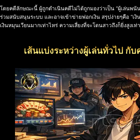
โดยคดีลักษณะนี้ ผู้ถูกดำเนินคดีไม่ได้ถูกมองว่าเป็น “ผู้เล่นพนัน
ร่วมสนับสนุนระบบ และอาจเข้าข่ายฟอกเงิน สรุปง่ายๆคือ “เงินไม่
เงินหมุนเวียนมากเท่าไหร่ ความเสี่ยงที่จะโดนสาวถึงก็ยิ่งสูงเ
เส้นแบ่งระหว่างผู้เล่นทั่วไป ก