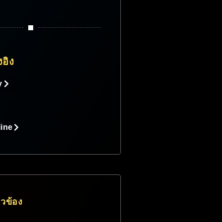
งอิง
y
line
่ยวข้อง