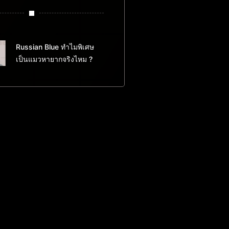
Russian Blue ทำไมพิเศษ
เป็นแมวหายากจริงไหม ?