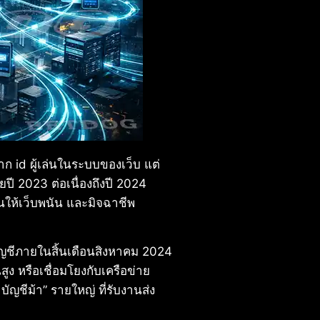
าก id ผู้เล่นในระบบของเว็บ แต่
ี 2023 ต่อเนื่องถึงปี 2024
ินให้เว็บพนัน และมิจฉาชีพ
ญชีภายในสิ้นเดือนสิงหาคม 2024
สูง หรือเชื่อมโยงกับเครือข่าย
ัญชีม้า” รายใหญ่ ที่รับงานส่ง