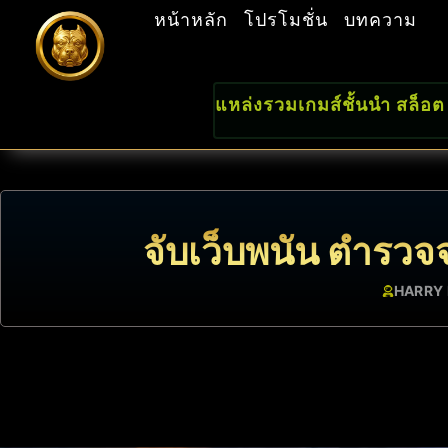
หน้าหลัก
โปรโมชั่น
บทความ
แหล่งรวมเกมส์ชั้นนำ สล็อต
จับเว็บพนัน ตำรวจ
HARRY 