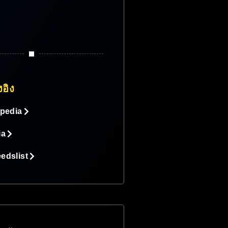
งอิง
ipedia
ia
edslist