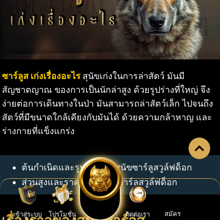
ซาร์ลูส เก่งเรื่องอะไร
สุนัขเก่งในการล่าสัตว์ มันมี
สัญชาตญาณ ของการเป็นนักล่าสูง ด้วยรูปร่างที่ใหญ่ จึง
ง่ายต่อการเดินทางในป่า มันสามารถล่าสัตว์เล็ก ไปจนถึง
สัตว์ที่มีขนาดใกล้เคียงกับมันได้ ด้วยความกล้าหาญ และ
ร่างกายที่แข็งแกร่ง
ต้นกำเนิดและรูปร่างของ
สุนัขซาร์ลูสวูล์ฟด็อก
ส่วนสูงและราคาของ
สุนัขซาร์ลูสวูล์ฟด็อก
สมัคร
เข้าสู่ระบบ
โปรโมชั่น
ติดต่อเรา