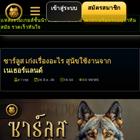
สมัครสมาชิก
เข้าสู่ระบบ
แหล่งรวมเกมส์ชั้นนำ สล็อต คาสิโน บาคาร่า พร้อมระบบล้ำทัน
สมัย รวดเร็วทันใจ
ซาร์ลูส เก่งเรื่องอะไร สุนัขใช้งานจาก
เนเธอร์แลนด์
ดาวพุธ
26 มิ.ย. 26
16:54
30 VIEWS