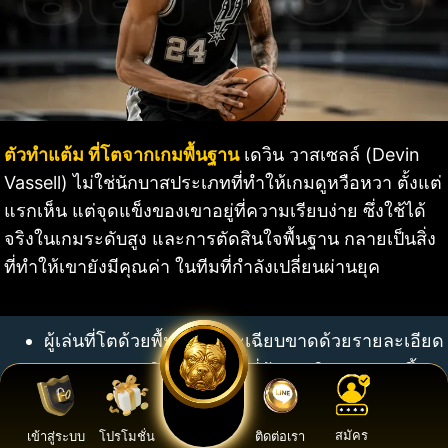
ตัวทำแต้ม ที่โตจากเกมพื้นฐาน
เดวิน วาสเซลล์ (Devin
Vassell) ไม่ใช่นักบาสประเภทที่ทำให้เกมดูหวือหวา ตั้งแต่
แรกเห็น แต่จุดแข็งของเขาอยู่ที่ความเรียบง่าย ซึ่งใช้ได้
จริงในเกมระดับสูง และการตัดสินใจพื้นฐาน กลายเป็นสิ่ง
ที่ทำให้เขายังมีคุณค่า ในทีมที่กำลังเปลี่ยนผ่านยุค
ผู้เล่นที่โตด้วยพื้นฐาน และเฉียบขาดด้วยรายละเอียด
บทบาทของเดวิน วาสเซลล์ที่ต้องรับผิดชอบมากขึ้น
สัญญาใหญ่ที่ทำให้วาสเซลล์ถูกคาดหวังเกินบทบาท
จริง
สมัคร
เข้าสู่ระบบ
โปรโมชั่น
ติดต่อเรา