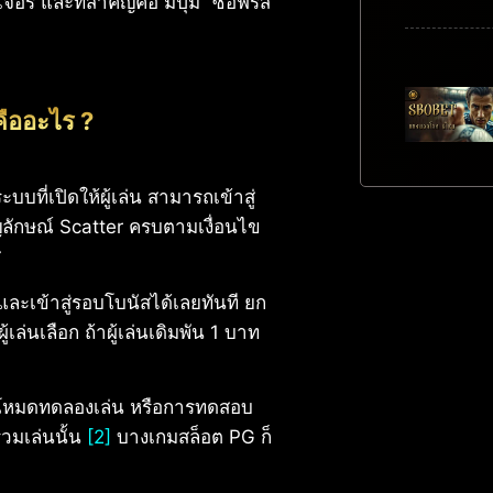
จอร์ และที่สำคัญคือ มีปุ่ม “ซื้อฟรีส
คืออะไร ?
บบที่เปิดให้ผู้เล่น สามารถเข้าสู่
ัญลักษณ์ Scatter ครบตามเงื่อนไข
ส
 และเข้าสู่รอบโบนัสได้เลยทันที ยก
้เล่นเลือก ถ้าผู้เล่นเดิมพัน 1 บาท
หมดทดลองเล่น หรือการทดสอบ
่วมเล่นนั้น
[2]
บางเกมสล็อต PG ก็