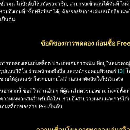
ชัดเจน ไม่บังคับให้สมัครสมาชิก, สามารถเข้าเล่นได้ทันที ไม่
รวมถึงเกมที่ “ซื้อฟรีสปิน” ได้, ต้องรองรับการเล่นบนมือถือ
เป็นต้น
ข้อดีของการทดลอง ก่อนซื้อ Free
การทดลองเล่นเกมสล็อต ประเภทเกมการพนัน ที่อยู่ในหมวดหมู่
รูปแบบวิดีโอ ผ่านหน้าจอมือถือ และหน้าจอคอมพิวเตอร์
[3]
โด
ช่วยให้ผู้เล่นเข้าใจระบบเกมได้ดี ก่อนจะตัดสินใจใช้เงินจริง
นอกจากนี้ ข้อดีในด้านอื่น ๆ ที่ผู้เล่นไม่ควรมองข้าม ก็จะมีทั้
ความเหมาะสมสำหรับมือใหม่ รวมถึงสายวางแผน และการได้เปร
เกมสล็อตของค่าย PG เป็นต้น