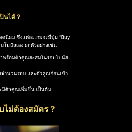
ปินได้ ?
ยอดนิยม ซึ่งแต่ละเกมจะมีปุ่ม “Buy
อบโบนัสเอง ยกตัวอย่างเช่น
น มาพร้อมตัวคูณสะสมในรอบโบนัส
สุ่มจำนวนรอบ และตัวคูณก่อนเข้า
ีตัวคูณเพิ่มขึ้น เป็นต้น
บไม่ต้องสมัคร ?