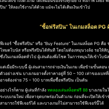
เล่นได้เข้าถึงตัวเกม ได้เหมือนของจริงทุกอย่าง ทั้งภาพ เสียง ฟีเ
ปิน” ให้ลองใช้งานได้ด้วย แม้จะไม่ได้เติมเงินเข้าไป
“ซื้อฟรีสปิน” ในเกมสล็อต PG 
ฟีเจอร์ “ซื้อฟรีสปิน” หรือ “Buy Feature” ในเกมสล็อต PG คือ ระ
โหมดโบนัส หรือฟรีสปินได้ทันที โดยไม่ต้องหมุนวงล้อ รอให้ส
ซึ่งในเกมสล็อตทั่วไป ผู้เล่นต้องพึ่งโชค ในการหมุนให้เข้าโบนั
แต่เมื่อมีระบบนี้ ผู้เล่นสามารถจ่ายเงินในเกม เพื่อข้ามขั้นตอน
ตัวอย่างเช่น บางเกมอาจตั้งราคาอยู่ที่ 50 – 100 เท่าของเบทที่ผู
อาจต้องจ่าย 75 – 100 บาทเพื่อซื้อฟรีสปิน เป็นต้น
อย่างไรก็ตาม ผู้เล่นที่กำลัง
ทดลองเล่นสล็อตฟรี 88
บางเกมในโ
ระบบเกมใหม่ เพื่อหาจุดบกพร่องในตัวเกม ก่อนที่จะเปิดให้เข้าร
สามารถใช้ฟีเจอร์ได้ และบางเกมก็ไม่สามารถใช้ฟีเจอร์นี้ได้