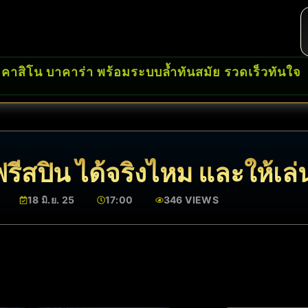
 คาสิโน บาคาร่า พร้อมระบบล้ำทันสมัย รวดเร็วทันใจ
ฟรีสปิน ได้จริงไหม และให้เล
18 มิ.ย. 25
17:00
346 VIEWS