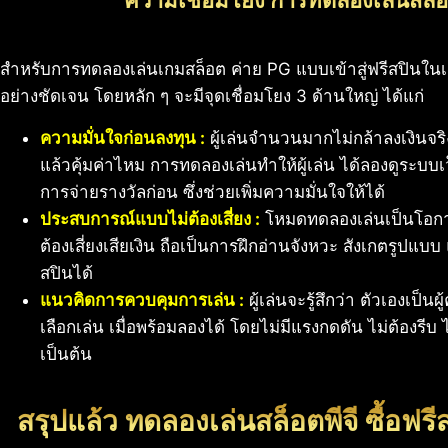
ความเชื่อมโยง การทดลองเล่นสล็อตพี
สำหรับการทดลองเล่นเกมสล็อต ค่าย PG แบบเข้าสู่ฟรีสปินในเกม
อย่างชัดเจน โดยหลัก ๆ จะมีจุดเชื่อมโยง 3 ด้านใหญ่ ได้แก่
ความมั่นใจก่อนลงทุน :
ผู้เล่นจำนวนมากไม่กล้าลงเงินจริง 
แล้วคุ้มค่าไหม การทดลองเล่นทำให้ผู้เล่น ได้ลองดูระบบเ
การจ่ายรางวัลก่อน ซึ่งช่วยเพิ่มความมั่นใจให้ได้
ประสบการณ์แบบไม่ต้องเสี่ยง :
โหมดทดลองเล่นเป็นโอกาส ใ
ต้องเสี่ยงเสียเงิน ถือเป็นการฝึกอ่านจังหวะ สังเกตรูปแบบ แ
สปินได้
แนวคิดการควบคุมการเล่น :
ผู้เล่นจะรู้สึกว่า ตัวเองเป
เลือกเล่น เมื่อพร้อมลองได้ โดยไม่มีแรงกดดัน ไม่ต้องรีบ ไ
เป็นต้น
สรุปแล้ว ทดลองเล่นสล็อตพีจี ซื้อฟรีส