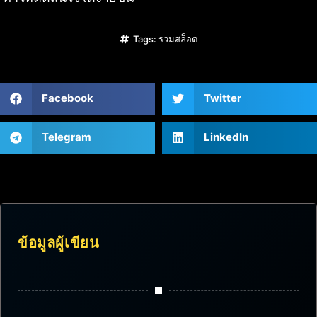
Tags:
รวมสล็อต
Facebook
Twitter
Telegram
LinkedIn
ข้อมูลผู้เขียน