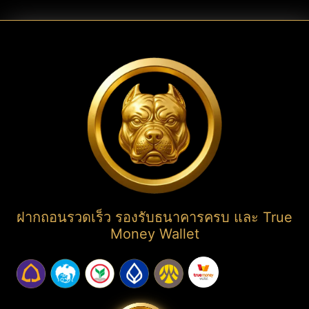
ฝากถอนรวดเร็ว รองรับธนาคารครบ และ True
Money Wallet