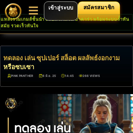
สมัครสมาชิก
เข้าสู่ระบบ
แหล่งรวมเกมส์ชั้นนำ สล็อต คาสิโน บาคาร่า พร้อมระบบล้ำทัน
สมัย รวดเร็วทันใจ
ทดลอง เล่น ซุปเปอร์ สล็อต ผลลัพธ์งอกงาม
หรือซบเซา
PINK PANTHER
6 มิ.ย. 25
14:45
266 VIEWS