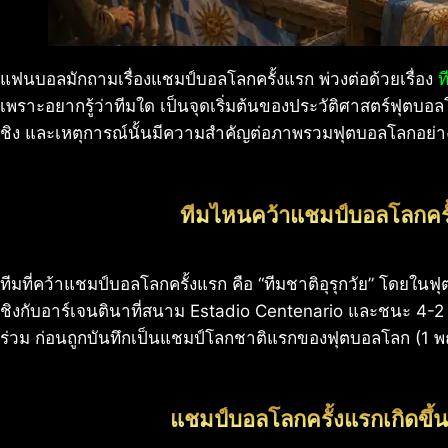
แฟนบอลมักถามเรื่องแชมป์บอลโลกครั้งแรก พ่วงต่อด้วยเรื่อง
ท
เพราะอยากรู้ว่าทีมใด เป็นจุดเริ่มต้นของประวัติศาสตร์ฟุตบ
ชิง และเหตุการณ์นั้นมีความสำคัญต่อภาพรวมฟุตบอลโลกอย่าง
ทีมไหนคว้าแชมป์บอลโลกคร
ทีมที่คว้าแชมป์บอลโลกครั้งแรก คือ “ทีมชาติอุรุกวัย” โดยในฟ
ชิงกับอาร์เจนตินาที่สนาม Estadio Centenario และชนะ 4-2 จา
ร่วม ก่อนถูกบันทึกเป็นแชมป์โลกชาติแรกของฟุตบอลโลก (1
แชมป์บอลโลกครั้งแรกเกิดขึ้