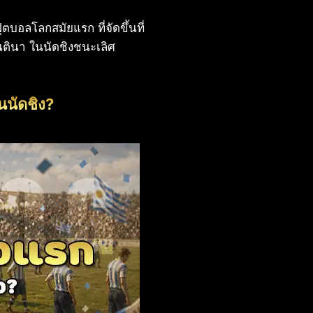
บอลโลกสมัยแรก ที่จัดขึ้นที่
นตินา ในนัดชิงชนะเลิศ
นนัดชิง?