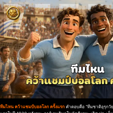
ทีมไหน คว้าแชมป์บอลโลก ครั้งแรก
คำตอบคือ “ทีมชาติอุรุกวัย