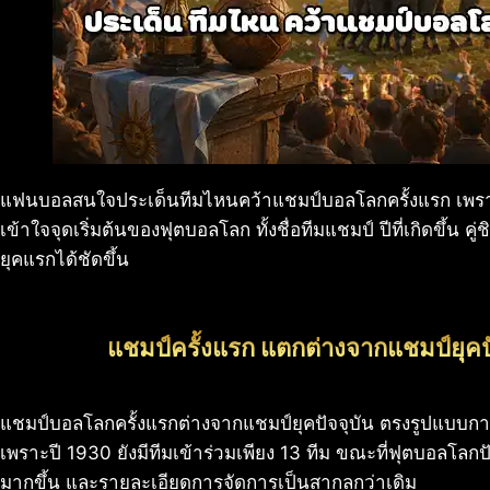
แฟนบอลสนใจประเด็นทีมไหนคว้าแชมป์บอลโลกครั้งแรก เพราะเ
เข้าใจจุดเริ่มต้นของฟุตบอลโลก ทั้งชื่อทีมแชมป์ ปีที่เกิดขึ้น 
ยุคแรกได้ชัดขึ้น
แชมป์ครั้งแรก แตกต่างจากแชมป์ยุคปั
แชมป์บอลโลกครั้งแรกต่างจากแชมป์ยุคปัจจุบัน ตรงรูปแบบก
เพราะปี 1930 ยังมีทีมเข้าร่วมเพียง 13 ทีม ขณะที่ฟุตบอลโลกปั
มากขึ้น และรายละเอียดการจัดการเป็นสากลกว่าเดิม