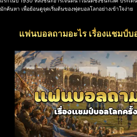
แรกในปี 1930 หลังชนะอาร์เจนตินาในนัดชิงชนะเลิศ ประเด็นนี
มักค้นหา เพื่อย้อนดูจุดเริ่มต้นของฟุตบอลโลกอย่างเข้าใจง่าย
แฟนบอลถามอะไร เรื่องแชมป์บอ