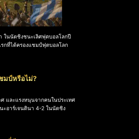
นา ในนัดชิงชนะเลิศฟุตบอลโลกปี
ิแรกที่ได้ครองแชมป์ฟุตบอลโลก
ชมป์หรือไม่?
ากาศ และแรงหนุนจากคนในประเทศ
องชนะอาร์เจนตินา 4-2 ในนัดชิง