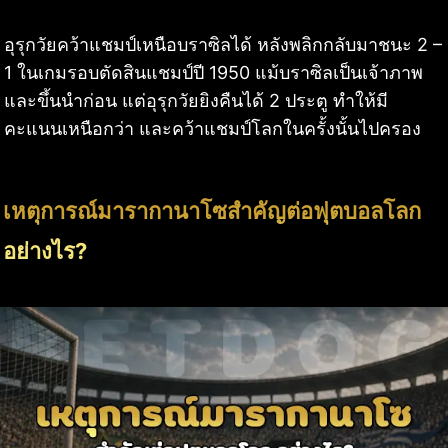
อุรุกวัยคว้าแชมป์เหนือบราซิลได้ หลังพลิกกลับมาชนะ 2 –
1 ในเกมรอบตัดสินแชมป์ปี 1950 แม้บราซิลเป็นเจ้าภาพ
และขึ้นนำก่อน แต่อุรุกวัยยิงคืนได้ 2 ประตู ทำให้มี
คะแนนเหนือกว่า และคว้าแชมป์โลกในครั้งนั้นไปครอง
เหตุการณ์มารากานาโซสำคัญต่อฟุตบอลโลก
อย่างไร?