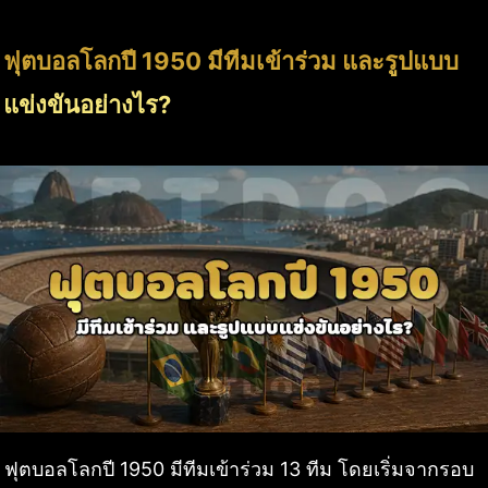
ฟุตบอลโลกปี 1950 มีทีมเข้าร่วม และรูปแบบ
แข่งขันอย่างไร?
ฟุตบอลโลกปี 1950 มีทีมเข้าร่วม 13 ทีม โดยเริ่มจากรอบ