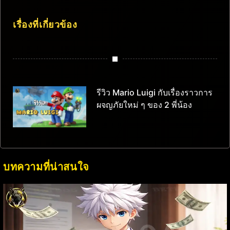
เรื่องที่เกี่ยวข้อง
รีวิว Mario Luigi กับเรื่องราวการ
ผจญภัยใหม่ ๆ ของ 2 พี่น้อง
บทความที่น่าสนใจ