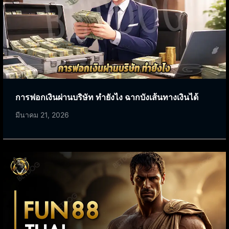
การฟอกเงินผ่านบริษัท ทำยังไง ฉากบังเส้นทางเงินได้
มีนาคม 21, 2026