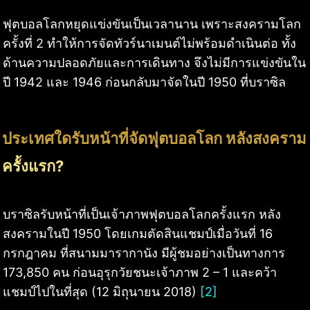
ฟุตบอลโลกหยุดแข่งขันเป็นเวลานาน เพราะสงครามโลก
ครั้งที่ 2 ทำให้การจัดทัวร์นาเมนต์ไม่พร้อมดำเนินต่อ ทั้ง
ด้านความปลอดภัยและการเดินทาง จึงไม่มีการแข่งขันใน
ปี 1942 และ 1946 ก่อนกลับมาจัดในปี 1950 ที่บราซิล
ประเทศใดรับหน้าที่จัดฟุตบอลโลก หลังสงคราม
ครั้งแรก?
บราซิลรับหน้าที่เป็นเจ้าภาพฟุตบอลโลกครั้งแรก หลัง
สงครามในปี 1950 โดยเกมตัดสินแชมป์เมื่อวันที่ 16
กรกฎาคม ที่สนามมารากานัง มีผู้ชมอย่างเป็นทางการ
173,850 คน ก่อนอุรุกวัยชนะเจ้าภาพ 2 – 1 และคว้า
แชมป์ไปในที่สุด (12 มิถุนายน 2018)
[2]