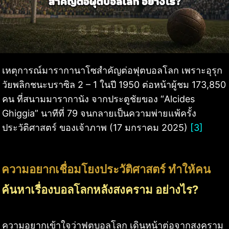
เหตุการณ์มารากานาโซสำคัญต่อฟุตบอลโลก เพราะอุรุก
วัยพลิกชนะบราซิล 2 – 1 ในปี 1950 ต่อหน้าผู้ชม 173,850
คน ที่สนามมารากานัง จากประตูชัยของ “Alcides
Ghiggia” นาทีที่ 79 จนกลายเป็นความพ่ายแพ้ครั้ง
ประวัติศาสตร์ ของเจ้าภาพ (17 มกราคม 2025)
[3]
ความอยากเชื่อมโยงประวัติศาสตร์ ทำให้คน
ค้นหาเรื่องบอลโลกหลังสงคราม อย่างไร?
ความอยากเข้าใจว่าฟุตบอลโลก เดินหน้าต่อจากสงคราม