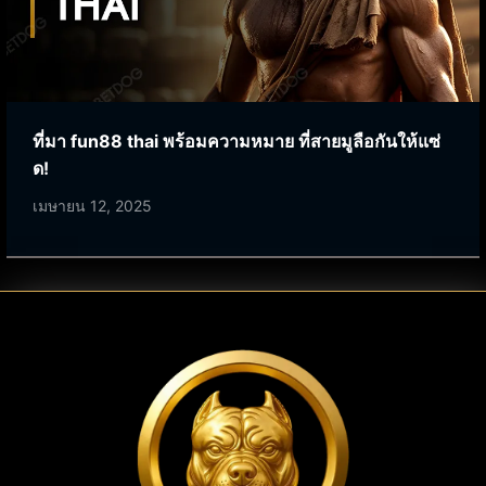
ที่มา fun88 thai พร้อมความหมาย ที่สายมูลือกันให้แซ่
ด!
เมษายน 12, 2025