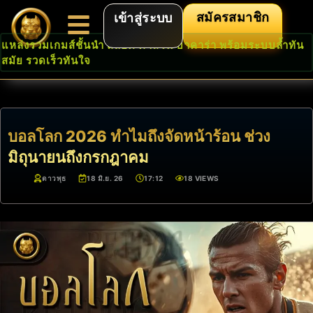
สมัครสมาชิก
เข้าสู่ระบบ
แหล่งรวมเกมส์ชั้นนำ สล็อต คาสิโน บาคาร่า พร้อมระบบล้ำทัน
สมัย รวดเร็วทันใจ
บอลโลก 2026 ทำไมถึงจัดหน้าร้อน ช่วง
มิถุนายนถึงกรกฎาคม
ดาวพุธ
18 มิ.ย. 26
17:12
18 VIEWS