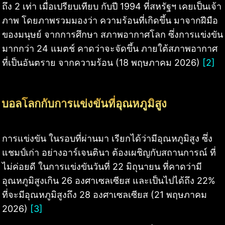
ถึง 2 เท่า เมื่อเปรียบเทียบ กับปี 1994 ที่สหรัฐฯ เคยเป็นเจ้า
ภาพ โดยภาพรวมมองว่า ความร้อนที่เกิดขึ้น มาจากฝีมือ
ของมนุษย์ จากการศึกษา สภาพอากาศโลก ซึ่งการแข่งขัน
มากกว่า 24 แมตช์ คาดว่าจะจัดขึ้น ภายใต้สภาพอากาศ
ที่เป็นอันตราย จากความร้อน (18 พฤษภาคม 2026)
[2]
บอลโลกกับการแข่งขันที่อุณหภูมิสูง
การแข่งขัน ในรอบที่ผ่านมา เรียกได้ว่ามีอุณหภูมิสูง ซึ่ง
แชมป์เก่า อย่างอาร์เจนตินา ต้องเผชิญกับสถานการณ์ ที่
ไม่ค่อยดี ในการแข่งขันวันที่ 22 มิถุนายน ที่คาดว่ามี
อุณหภูมิสูงเกิน 26 องศาเซลเซียส และเป็นไปได้ถึง 22%
ที่จะมีอุณหภูมิสูงถึง 28 องศาเซลเซียส (21 พฤษภาคม
2026)
[3]