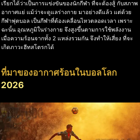
เรียกได้ว่าเป็นการแข่งขันของนักกีฬา ที่จะต้องสู้ กับสภาพ
อากาศแย่ แม้ว่าจะดูแลร่างกาย มาอย่างดีแล้ว แต่ด้วย
กีฬาฟุตบอล เป็นกีฬาที่ต้องเคลื่อนไหวตลอดเวลา เพราะ
ฉะนั้น อุณหภูมิในร่างกาย จึงสูงขึ้นตามการใช้พลังงาน
เมื่อความร้อนจากทั้ง 2 แหล่งรวมกัน จึงทำให้เสี่ยง ที่จะ
เกิดภาวะฮีทสโตรกได้
ที่มาของอากาศร้อนในบอลโลก
2026