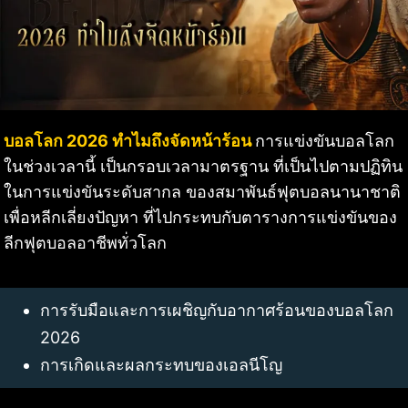
บอลโลก 2026 ทำไมถึงจัดหน้าร้อน
การแข่งขันบอลโลก
ในช่วงเวลานี้ เป็นกรอบเวลามาตรฐาน ที่เป็นไปตามปฏิทิน
ในการแข่งขันระดับสากล ของสมาพันธ์ฟุตบอลนานาชาติ
เพื่อหลีกเลี่ยงปัญหา ที่ไปกระทบกับตารางการแข่งขันของ
ลีกฟุตบอลอาชีพทั่วโลก
การรับมือและการเผชิญกับอากาศร้อนของบอลโลก
2026
การเกิดและผลกระทบของ
เอลนีโญ