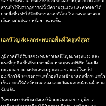
หลัง ยังบ่งชี้ว่าความแปรปรวน ของสภาพภูมิอากาศโลก มี
ส่วนทำให้ปรากฏการณ์นี้ มีความรุนแรง และคาดเดาได้
ยากยิ่งขึ้น ทำให้อิทธิพลของเอลนีโญ ในบางรอบอาจจะ
เว้นห่างกันสั้นลง หรือยาวนานขึ้น
เอลนีโญ ส่งผลกระทบต่อพื้นที่ใดสูงที่สุด?
ภูมิภาคที่ได้รับผลกระทบจากเอลนีโญอย่างรุนแรง และ
ตรงที่สุดคือ พื้นที่รอบชายฝั่งมหาสมุทรแปซิฟิก โดยฝั่ง
ตะวันออก อย่างประเทศเปรู และเอกวาดอร์ในทวีป
อเมริกาใต้ จะเจอกระแสน้ำอุ่นไหลเข้ามาแทนที่กระแสน้ำ
เย็น ส่งผลให้สัตว์ทะเลลดลง และเกิดฝนตกหนักจนน้ำท่วม
ฉับพลัน
ในทางตรงกันข้าม ฝั่งแปซิฟิกตะวันตกอย่าง ภูมิภาค