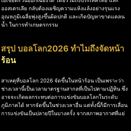
เอเชียตะวันออกเฉียงใต้ โดยรวมถึงประเทศไทย และ
ออสเตรเลีย กลับต้องเผชิญความแห้งแล้งอย่างรุนแรง
อุณหภูมิเฉลี่ยพุ่งสูงขึ้นผิดปกติ และเกิดปัญหาขาดแคลน
น้ำ ในการทำเกษตรกรรม
สรุป บอลโลก2026 ทำไมถึงจัดหน้า
ร้อน
สาเหตุที่บอลโลก 2026 จัดขึ้นในหน้าร้อน เป็นเพราะว่า
ช่างเวลานี้เป็นเวลามาตรฐานสากลที่เป็นไปตามปฏิทิน ซึ่ง
อาจจะเกิดผลกระทบต่อการแข่งขันบอลโลกในระดับ
ภูมิภาคได้ หากจัดขึ้นในช่วงเวลาอื่น แต่ทั้งนี้ก็มีการเลื่อน
การแข่งขันเป็นปลายปีในบางครั้ง จากสภาพอากาศที่แย่