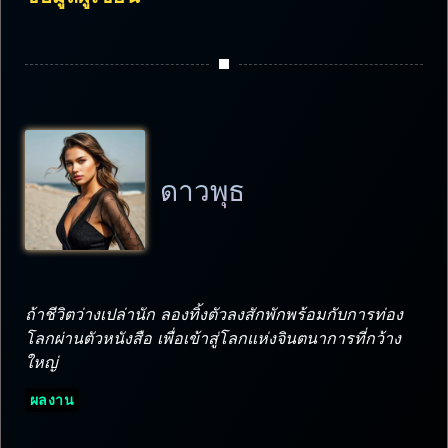
ดาวพุธ
ถ้าชีวิตว่างเปล่านัก ลองทิ้งตัวลงสักพักพร้อมกับการท่อง
โลกผ่านตัวหนังสือ เพื่อเข้าสู่โลกแห่งจินตนาการที่กว้าง
ใหญ่
ผลงาน