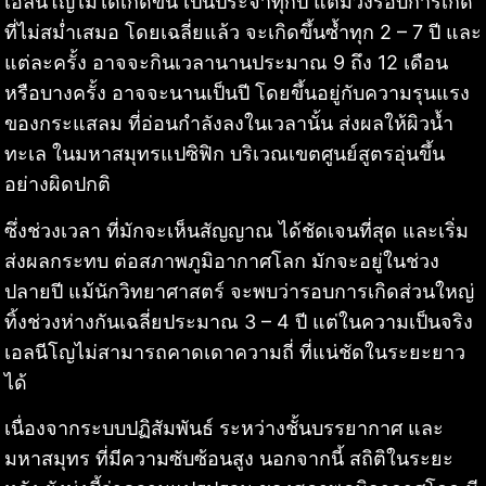
เอลนีโญไม่ได้เกิดขึ้น เป็นประจำทุกปี แต่มีวงรอบการเกิด
ที่ไม่สม่ำเสมอ โดยเฉลี่ยแล้ว จะเกิดขึ้นซ้ำทุก 2 – 7 ปี และ
แต่ละครั้ง อาจจะกินเวลานานประมาณ 9 ถึง 12 เดือน
หรือบางครั้ง อาจจะนานเป็นปี โดยขึ้นอยู่กับความรุนแรง
ของกระแสลม ที่อ่อนกำลังลงในเวลานั้น ส่งผลให้ผิวน้ำ
ทะเล ในมหาสมุทรแปซิฟิก บริเวณเขตศูนย์สูตรอุ่นขึ้น
อย่างผิดปกติ
ซึ่งช่วงเวลา ที่มักจะเห็นสัญญาณ ได้ชัดเจนที่สุด และเริ่ม
ส่งผลกระทบ ต่อสภาพภูมิอากาศโลก มักจะอยู่ในช่วง
ปลายปี แม้นักวิทยาศาสตร์ จะพบว่ารอบการเกิดส่วนใหญ่
ทิ้งช่วงห่างกันเฉลี่ยประมาณ 3 – 4 ปี แต่ในความเป็นจริง
เอลนีโญไม่สามารถคาดเดาความถี่ ที่แน่ชัดในระยะยาว
ได้
เนื่องจากระบบปฏิสัมพันธ์ ระหว่างชั้นบรรยากาศ และ
มหาสมุทร ที่มีความซับซ้อนสูง นอกจากนี้ สถิติในระยะ