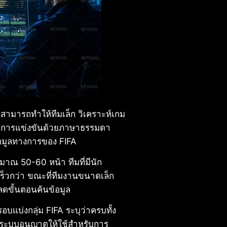
ม่สามารถทำให้ทีมเล็ก วิเคราะห์เกม
้อมูลการแข่งขันด้วยภาษาธรรมดา
อมูลทางการของ FIFA
มาณ 50-60 หน้า ทีมที่มีนัก
ร็วกว่า ขณะที่ทีมงานขนาดเล็ก
ลดขั้นตอนค้นข้อมูล
บแบ่งกลุ่ม FIFA ระบุว่าครบทั้ง
่ระบบอนุญาตให้ใช้สำหรับการ