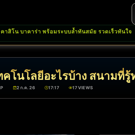
 คาสิโน บาคาร่า พร้อมระบบล้ำทันสมัย รวดเร็วทันใจ
โนโลยีอะไรบ้าง สนามที่รู้ท
 P
2 ก.ค. 26
17:17
17 VIEWS