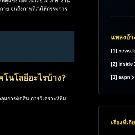
ห์คู่แข่ง เทคโนโลยีไม่ได้ทำงาน
งกาย จนถึงภาพที่ส่งให้กรรมการ
แหล่งอ้า
[1] news.
[2] inside
คโนโลยีอะไรบ้าง?
[3] espn
ุมการตัดสิน การวิเคราะห์ทีม
เรื่องที่เกี