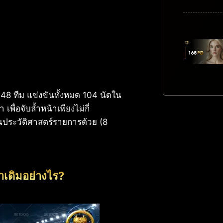
8 ทีม แข่งขันทั้งหมด 104 นัดใน
ื่อจับล้ำหน้าเพียงไม่กี่
ในประวัติศาสตร์รายการด้วย (8
่าเดิมอย่างไร?