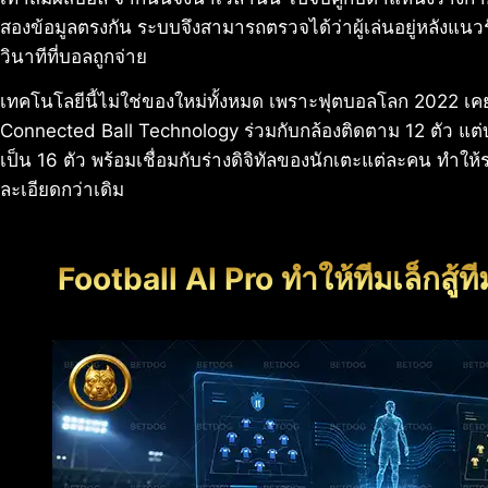
สองข้อมูลตรงกัน ระบบจึงสามารถตรวจได้ว่าผู้เล่นอยู่หลังแนว
วินาทีที่บอลถูกจ่าย
เทคโนโลยีนี้ไม่ใช่ของใหม่ทั้งหมด เพราะฟุตบอลโลก 2022 เคยใช
Connected Ball Technology ร่วมกับกล้องติดตาม 12 ตัว แต
เป็น 16 ตัว พร้อมเชื่อมกับร่างดิจิทัลของนักเตะแต่ละคน ทำให้
ละเอียดกว่าเดิม
Football AI Pro ทำให้ทีมเล็กสู้ท