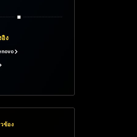
งอิง
lenovo
่ยวข้อง