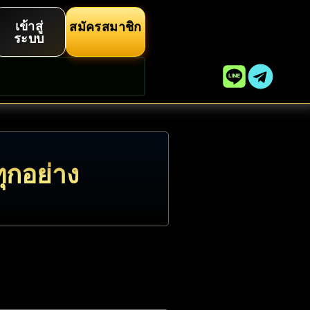
เข้าสู่
สมัครสมาชิก
ระบบ
ุกอย่าง