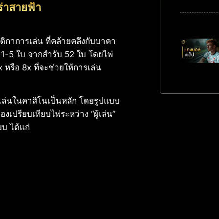
ร่าสายฟ้า
ติกาการเล่น ที่คล้ายคลึงกับบาคา
ไพ่ 1-5 ใบ จากสำรับ 52 ใบ โดยไพ่
x หรือ 8x ที่จะช่วยให้การเล่น
ิยมเล่นในคาสิโนเป็นหลัก โดยรูปแบบ
งเปรียบเทียบไพ่ระหว่าง “ผู้เล่น”
บบ ได้แก่