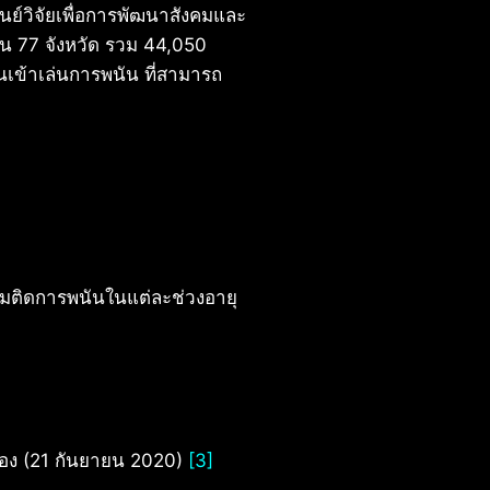
์วิจัยเพื่อการพัฒนาสังคมและ
 ใน 77 จังหวัด รวม 44,050
เข้าเล่นการพนัน ที่สามารถ
มติดการพนันในแต่ละช่วงอายุ
ข้อง (21 กันยายน 2020)
[3]