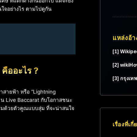
ศษ ที่แตกต่างกันออกไป แต่จะยัง
สนใจอย่างไร ตามไปดูกัน
แหล่งอ้า
[1] Wikipe
[2] wikiH
 คืออะไร ?
[3] กรุงเทพ
่าสายฟ้า หรือ “Lightning
สาน Live Baccarat กับโอกาสชนะ
ิมด้วยตัวคูณแบบสุ่ม ที่จะน่าสนใจ
เรื่องที่เกี