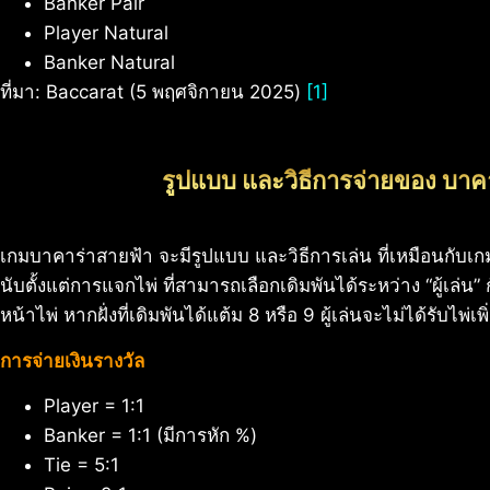
Banker Pair
Player Natural
Banker Natural
ที่มา: Baccarat (5 พฤศจิกายน 2025)
[1]
รูปแบบ และวิธีการจ่ายของ บาค
เกมบาคาร่าสายฟ้า จะมีรูปแบบ และวิธีการเล่น ที่เหมือนกับเ
นับตั้งแต่การแจกไพ่ ที่สามารถเลือกเดิมพันได้ระหว่าง “ผู้เล่น”
หน้าไพ่ หากฝั่งที่เดิมพันได้แต้ม 8 หรือ 9 ผู้เล่นจะไม่ได้รับไพ่
การจ่ายเงินรางวัล
Player = 1:1
Banker = 1:1 (มีการหัก %)
Tie = 5:1