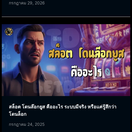
กรกฎาคม 29, 2026
สล็อต โดนล๊อกยูส คืออะไร ระบบมีจริง หรือแค่รู้สึกว่า
โดนล็อก
กรกฎาคม 24, 2025