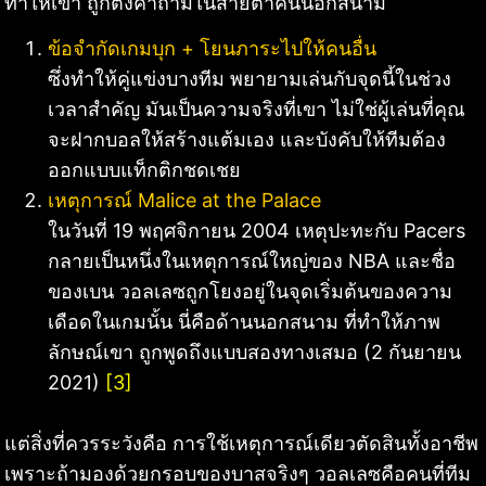
ทำให้เขา ถูกตั้งคำถามในสายตาคนนอกสนาม
ข้อจำกัดเกมบุก + โยนภาระไปให้คนอื่น
ซึ่งทำให้คู่แข่งบางทีม พยายามเล่นกับจุดนี้ในช่วง
เวลาสำคัญ มันเป็นความจริงที่เขา ไม่ใช่ผู้เล่นที่คุณ
จะฝากบอลให้สร้างแต้มเอง และบังคับให้ทีมต้อง
ออกแบบแท็กติกชดเชย
เหตุการณ์ Malice at the Palace
ในวันที่ 19 พฤศจิกายน 2004 เหตุปะทะกับ Pacers
กลายเป็นหนึ่งในเหตุการณ์ใหญ่ของ NBA และชื่อ
ของเบน วอลเลซถูกโยงอยู่ในจุดเริ่มต้นของความ
เดือดในเกมนั้น นี่คือด้านนอกสนาม ที่ทำให้ภาพ
ลักษณ์เขา ถูกพูดถึงแบบสองทางเสมอ (2 กันยายน
2021)
[3]
แต่สิ่งที่ควรระวังคือ การใช้เหตุการณ์เดียวตัดสินทั้งอาชีพ
เพราะถ้ามองด้วยกรอบของบาสจริงๆ วอลเลซคือคนที่ทีม