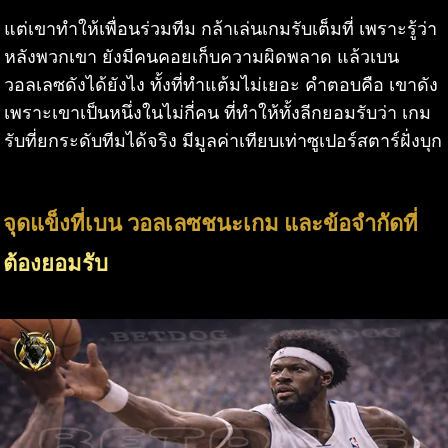
แต่เขาทำให้เพื่อนร่วมทีม กล้าเล่นเกมรับเต็มที่ เพราะรู้ว่า
หลังพวกเขา ยังมีคนคอยเก็บความผิดพลาด แล้วเบน
วอลเลซดังได้ยังไง ทั้งที่ทำแต้มไม่เยอะ คำตอบคือ เขาดัง
เพราะเขาเป็นหนึ่งในไม่กี่คน ที่ทำให้ทั้งลีกยอมรับว่า เกม
รับที่ยกระดับทีมได้จริง มีมูลค่าเทียบเท่าซูเปอร์สตาร์ฝั่งบุก
จุดแข็งที่เบน วอลเลซชนะเกม และข้อจำกัดที่
ต้องยอมรับ