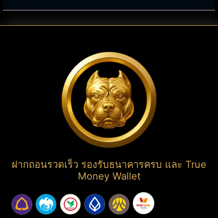
ฝากถอนรวดเร็ว รองรับธนาคารครบ และ True
Money Wallet