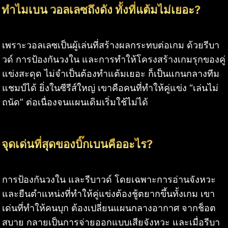
ทำไมเบน วอลเลซถึงดัง ทั้งที่แต้มไม่เยอะ?
เพราะวอลเลซเป็นผู้เล่นที่สร้างผลกระทบต่อเกม ด้วยรีบา
วด์ การป้องกันวงใน และการทำให้โครงสร้างเกมรุกของคู่
แข่งสะดุด ไม่จำเป็นต้องทำแต้มเยอะ ก็เป็นแกนกลางทีม
แชมป์ได้ ยิ่งในซีรีส์ใหญ่ เขาคือคนที่ทำให้คู่แข่ง “เล่นไม่
ถนัด” ต่อเนื่องจนแผนเดิมเริ่มใช้ไม่ได้
จุดเด่นที่สุดของบิ๊กเบนคืออะไร?
การป้องกันวงใน และรีบาวด์ โดยเฉพาะการอ่านจังหวะ
และยืนตำแหน่งที่ทำให้คู่แข่งต้องชู้ตยากขึ้นทั้งเกม เขา
เด่นที่ทำให้คนบุก ต้องเปลี่ยนแผนกลางอากาศ จากช็อต
สบาย กลายเป็นการจ่ายออกแบบเสียจังหวะ และเมื่อรีบา