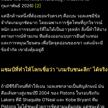
กุมภาพันธ์ 2026)
[2]
แต่อีกด้านหนึ่งที่ต้องยอมรับตรงๆ คือเบน วอลเลซมีข้อ
จำกัดเกมบุกชัดมาก โดยเฉพาะการชู้ตโทษที่ถูกวิจารณ์
หนัก และการจบสกอร์ที่ไม่ได้เป็นอาวุธหลัก สิ่งนี้ทำให้บาง
สถานการณ์ท้ายเกม ทีมต้องออกแบบการยืนตำแหน่ง
และการหมุนเวียนคน เพื่อปิดจุดอ่อนของเขา แต่แม้จะมี
ข้อจำกัด เขายังคุ้มอยู่ดี
แชมป์ที่ทำให้โลกเชื่อว่า “เกมรับชนะลีก” ได้จริง
ถ้ามีซีรีส์ไหนที่ทำให้เบน วอลเลซกลายเป็นสัญลักษณ์ มัน
คือเส้นทางสู่แชมป์ปี 2004 ของ Pistons ในรอบชิงกับ
Lakers ที่มี Shaquille O’Neal และ Kobe Bryant ทีม
Pistons ไม่ได้ชนะด้วยการชู้ตสามแต้มถล่ม แต่ชนะด้วย