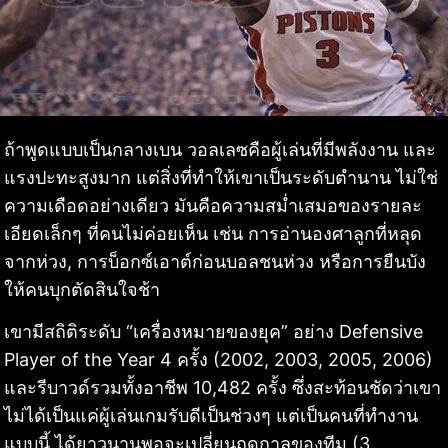
ถ้าพูดแบบเป็นกลางเบน วอลเลซคือผู้เล่นที่มีพลังงาน และ
แรงปะทะสูงมาก แต่สิ่งที่ทำให้เขาเป็นระดับตำนาน ไม่ใช่
ความเดือดอย่างเดียว มันคือความสม่ำเสมอของรายละ
เอียดเล็กๆ ที่คนไม่ค่อยเห็น เช่น การอ่านองศาลูกที่หลุด
จากห่วง, การบ็อกซ์เอาต์ก่อนบอลชนห่วง หรือการยืนบัง
ให้คนบุกตัดสินใจช้า
เขามีสถิติระดับ “เครื่องหมายของยุค” อย่าง Defensive
Player of the Year 4 ครั้ง (2002, 2003, 2005, 2006)
และรีบาวด์รวมทั้งอาชีพ 10,482 ครั้ง ซึ่งสะท้อนชัดว่าเขา
ไม่ได้เป็นแค่ผู้เล่นเกมรับดีเป็นช่วงๆ แต่เป็นคนที่ทำงาน
แบบนี้ ได้ยาวนานพอจะเปลี่ยนฤดูกาลของทีม (3