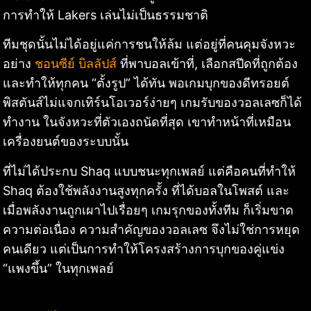
การทำให้ Lakers เล่นไม่เป็นธรรมชาติ
ทีมชุดนั้นไม่ได้อยู่แค่การชนให้ล้ม แต่อยู่ที่คนคุมจังหวะ
อย่าง
ชอนซีย์ บิลลัปส์
ที่พาบอลเข้าที่, เลือกสปีดที่ถูกต้อง
และทำให้ทุกคน “ตั้งรูป” ได้ทัน พอเกมบุกของดีทรอยต์
พิสตันส์ไม่แจกเทิร์นโอเวอร์ง่ายๆ เกมรับของวอลเลซก็ได้
ทำงาน ในจังหวะที่ตัวเองถนัดที่สุด เขาทำหน้าที่เหมือน
เครื่องยนต์ของระบบนั้น
ที่ไม่ได้ประกบ Shaq แบบชนะทุกเพลย์ แต่คือคนที่ทำให้
Shaq ต้องใช้พลังงานสูงทุกครั้ง ที่ได้บอลในโพสต์ และ
เมื่อพลังงานถูกเผาไปเรื่อยๆ เกมรุกของทั้งทีม ก็เริ่มขาด
ความต่อเนื่อง ความสำคัญของวอลเลซ จึงไม่ใช่การหยุด
คนเดียว แต่เป็นการทำให้โครงสร้างการบุกของคู่แข่ง
“แพงขึ้น” ในทุกเพลย์