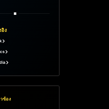
งอิง
k
ics
dia
่ยวข้อง