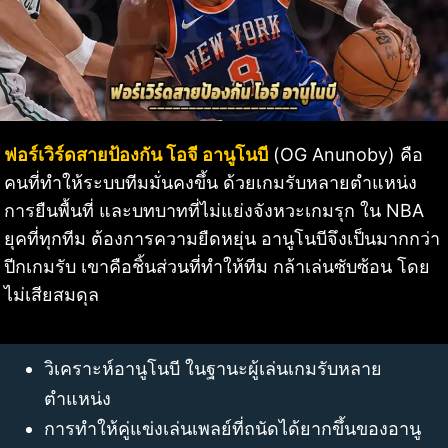
ฟอร์เวิร์ดสายป้องกัน โอจี อานูโนบี
(OG Anunoby) คือ
คนที่ทำให้ระบบทีมมั่นคงขึ้น ด้วยเกมรับหลายตำแหน่ง
การยืนพื้นที่ และบทบาทที่ไม่แย่งจังหวะเกมรุก ใน NBA
ยุคที่ทุกทีม ต้องการความยืดหยุ่น อานูโนบีจึงเป็นมากกว่า
ปีกเกมรับ เขาคือชิ้นส่วนที่ทำให้ทีม กล้าเล่นซับซ้อน โดย
ไม่เสียสมดุล
วิเคราะห์อานูโนบี ในฐานะผู้เล่นเกมรับหลาย
ตำแหน่ง
การทำให้คู่แข่งเล่นเพลย์ที่ถนัดได้ยากขึ้นของอานู