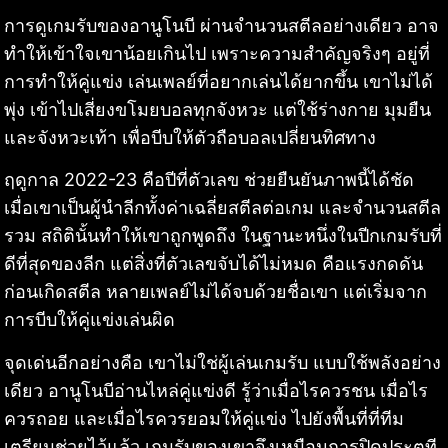
การดูเกมรับของอานูโนบี ผ่านจำนวนสตีลอย่างเดียว อาจ
ทำให้เข้าใจเขาน้อยเกินไป เพราะความสำคัญจริงๆ อยู่ที่
การทำให้คู่แข่ง เล่นเพลย์ที่อยากเล่นได้ยากขึ้น เขาไม่ได้
พุ่ง เข้าไปเสี่ยงขโมยบอลทุกจังหวะ แต่ใช้ร่างกาย มุมยืน
และจังหวะเท้า เพื่อบีบให้ตัวถือบอลเปลี่ยนทิศทาง
ฤดูกาล 2022-23 คือปีที่ตัวเลข ช่วยยืนยันภาพนี้ได้ชัด
เมื่อเขาเป็นผู้นำลีกทั้งค่าเฉลี่ยสตีลต่อเกม และจำนวนสตีล
รวม สถิตินั้นทำให้เขาถูกพูดถึง ในฐานะหนึ่งในปีกเกมรับที่
ดีที่สุดของลีก แต่สิ่งที่ตัวเลขจับได้ไม่หมด คือแรงกดดัน
ก่อนเกิดสตีล หลายเพลย์ไม่ได้จบด้วยชื่อเขา แต่เริ่มจาก
การบีบให้คู่แข่งเล่นผิด
จุดเด่นอีกอย่างคือ เขาไม่ใช่ผู้เล่นเกมรับ แบบใช้พลังอย่าง
เดียว อานูโนบีอ่านไหล่คู่แข่งดี รู้ว่าเมื่อไรควรชน เมื่อไร
ควรถอย และเมื่อไรควรยอมให้คู่แข่ง ไปยังพื้นที่ที่ทีม
เตรียมช่วยไว้แล้ว เกมรับของเขาจึงเหมือนการปิดประตูที