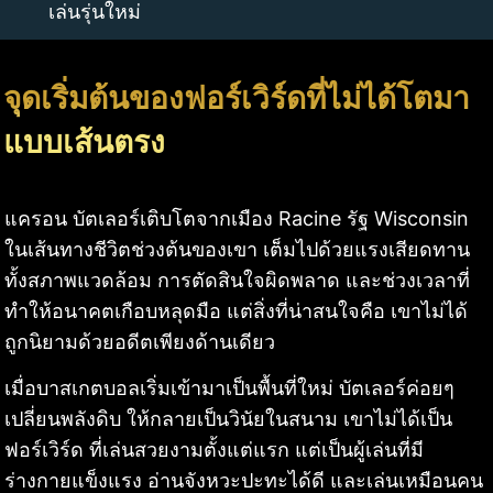
เล่นรุ่นใหม่
จุดเริ่มต้นของฟอร์เวิร์ดที่ไม่ได้โตมา
แบบเส้นตรง
แครอน บัตเลอร์เติบโตจากเมือง Racine รัฐ Wisconsin
ในเส้นทางชีวิตช่วงต้นของเขา เต็มไปด้วยแรงเสียดทาน
ทั้งสภาพแวดล้อม การตัดสินใจผิดพลาด และช่วงเวลาที่
ทำให้อนาคตเกือบหลุดมือ แต่สิ่งที่น่าสนใจคือ เขาไม่ได้
ถูกนิยามด้วยอดีตเพียงด้านเดียว
เมื่อบาสเกตบอลเริ่มเข้ามาเป็นพื้นที่ใหม่ บัตเลอร์ค่อยๆ
เปลี่ยนพลังดิบ ให้กลายเป็นวินัยในสนาม เขาไม่ได้เป็น
ฟอร์เวิร์ด ที่เล่นสวยงามตั้งแต่แรก แต่เป็นผู้เล่นที่มี
ร่างกายแข็งแรง อ่านจังหวะปะทะได้ดี และเล่นเหมือนคน