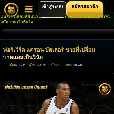
สมัครสมาชิก
เข้าสู่ระบบ
แหล่งรวมเกมส์ชั้นนำ สล็อต คาสิโน บาคาร่า พร้อมระบบล้ำทัน
สมัย รวดเร็วทันใจ
ฟอร์เวิร์ด แครอน บัตเลอร์ ชายที่เปลี่ยน
บาดแผลเป็นวินัย
HARRY P
29 เม.ย. 26
17:15
30 VIEWS