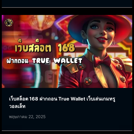
เว็บสล็อต 168 ฝากถอน True Wallet เว็บเล่นเกมทรู
วอลเล็ท
พฤษภาคม 22, 2025