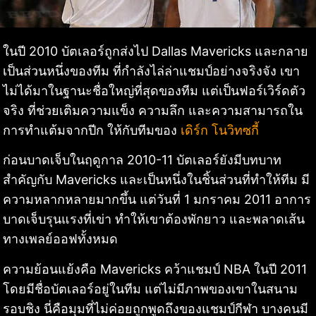
ในปี 2010 บัตเลอร์ถูกส่งไป Dallas Mavericks และกลาย
เป็นส่วนหนึ่งของทีม ที่กำลังไล่ล่าแชมป์อย่างจริงจัง เขา
ไม่ได้มาในฐานะชื่อใหญ่ที่สุดของทีม แต่เป็นฟอร์เวิร์ดตัว
จริง ที่ช่วยเติมความแข็ง ความลึก และความสามารถใน
การทำแต้มจากปีก ให้กับทีมของ
เดิร์ก โนวิทซกี้
ก่อนบาดเจ็บในฤดูกาล 2010-11 บัตเลอร์ยังมีบทบาท
สำคัญกับ Mavericks และเป็นหนึ่งในชิ้นส่วนที่ทำให้ทีม มี
ความหลากหลายมากขึ้น แต่วันที่ 1 มกราคม 2011 อาการ
บาดเจ็บรุนแรงที่เข่า ทำให้เขาต้องพักยาว และพลาดเส้น
ทางเพลย์ออฟทั้งหมด
ความย้อนแย้งคือ Mavericks คว้าแชมป์ NBA ในปี 2011
โดยมีชื่อบัตเลอร์อยู่ในทีม แต่ไม่มีภาพของเขาในสนาม
รอบชิง นี่คือมุมที่ไม่ค่อยถูกพูดถึงของแชมป์กีฬา บางคนมี