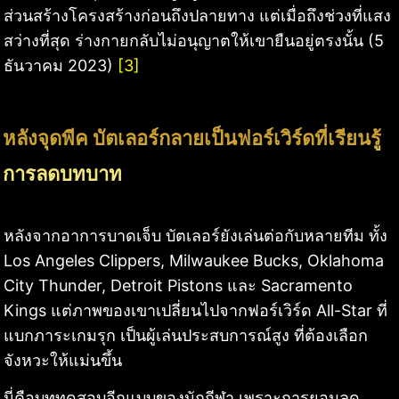
ส่วนสร้างโครงสร้างก่อนถึงปลายทาง แต่เมื่อถึงช่วงที่แสง
สว่างที่สุด ร่างกายกลับไม่อนุญาตให้เขายืนอยู่ตรงนั้น (5
ธันวาคม 2023)
[3]
หลังจุดพีค บัตเลอร์กลายเป็นฟอร์เวิร์ดที่เรียนรู้
การลดบทบาท
หลังจากอาการบาดเจ็บ บัตเลอร์ยังเล่นต่อกับหลายทีม ทั้ง
Los Angeles Clippers, Milwaukee Bucks, Oklahoma
City Thunder, Detroit Pistons และ Sacramento
Kings แต่ภาพของเขาเปลี่ยนไปจากฟอร์เวิร์ด All-Star ที่
แบกภาระเกมรุก เป็นผู้เล่นประสบการณ์สูง ที่ต้องเลือก
จังหวะให้แม่นขึ้น
นี่คือบททดสอบอีกแบบของนักกีฬา เพราะการยอมลด