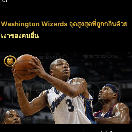
Washington Wizards จุดสูงสุดที่ถูกกลืนด้วย
เงาของคนอื่น