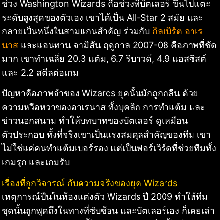
ช่วง Washington Wizards คือช่วงที่บัตเลอร์ ขึ้นไปแตะ
ระดับสูงสุดของตัวเอง เขาได้เป็น All-Star 2 สมัย และ
กลายเป็นหนึ่งในสามแกนสำคัญ ร่วมกับ
กิลเบิร์ต อาเร
นาส
และแอนทาน จามิสัน ฤดูกาล 2007-08 คือภาพที่ชัด
มาก เขาทำเฉลี่ย 20.3 แต้ม, 6.7 รีบาวด์, 4.9 แอสซิสต์
และ 2.2 สตีลต่อเกม
ปัญหาคือภาพจำของ Wizards ยุคนั้นมักถูกกลืน ด้วย
ความหวือหวาของอาเรนาส ทั้งบุคลิก การทำแต้ม และ
ข่าวนอกสนาม ทำให้บทบาทของบัตเลอร์ ดูเหมือน
ตัวประกอบ ทั้งที่จริงเขาเป็นแรงสมดุลสำคัญของทีม เขา
ไม่ใช่แค่คนทำแต้มเบอร์รอง แต่เป็นฟอร์เวิร์ดที่ช่วยทีมทั้ง
เกมรุก และเกมรับ
เรื่องที่ถูกวิจารณ์ กับความจริงของยุค Wizards
เหตุการณ์ปืนในห้องแต่งตัว Wizards ปี 2009 ทำให้ทีม
ชุดนั้นถูกพูดถึงในทางที่ซับซ้อน และบัตเลอร์เอง ก็เคยเล่า