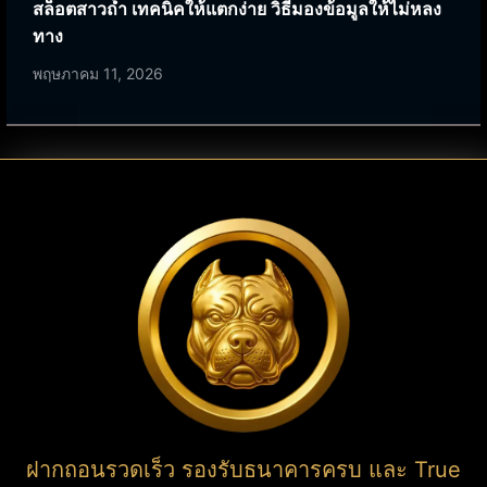
สล็อตสาวถ้ำ เทคนิคให้แตกง่าย วิธีมองข้อมูลให้ไม่หลง
ทาง
พฤษภาคม 11, 2026
ฝากถอนรวดเร็ว รองรับธนาคารครบ และ True