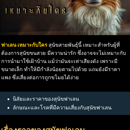
ฟาเลน เหมาะกับใคร
สุนัขสายพันธุ์นี้ เหมาะสำหรับผู้ที่
ต้องการสุนัขขนสวย มีความน่ารัก ซึ่งอาจจะไม่เหมาะกับ
การนำมาใช้เฝ้าบ้าน แม้ว่ามันจะเห่าเสียงดัง เพราะมี
ขนาดเล็ก ทำให้มีกำลังน้อยตามไปด้วย แถมยังมีราคา
แพง ซึ่งเสี่ยงต่อการถูกขโมยได้ง่าย
นิสัยและราคาของ
สุนัขฟาเลน
ลักษณะและโรคที่มีความเสี่ยงกับ
สุนัขฟาเลน