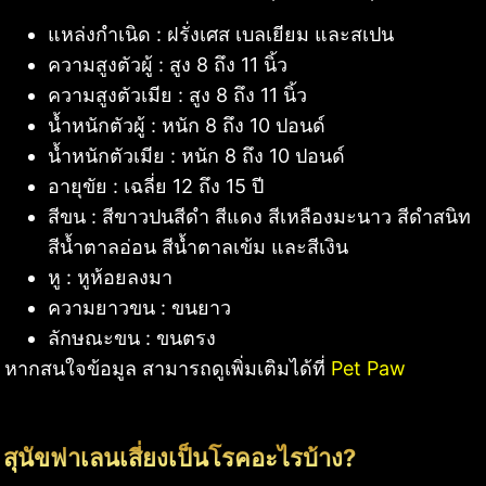
แหล่งกำเนิด : ฝรั่งเศส เบลเยียม และสเปน
ความสูงตัวผู้ : สูง 8 ถึง 11 นิ้ว
ความสูงตัวเมีย : สูง 8 ถึง 11 นิ้ว
น้ำหนักตัวผู้ : หนัก 8 ถึง 10 ปอนด์
น้ำหนักตัวเมีย : หนัก 8 ถึง 10 ปอนด์
อายุขัย :
เฉลี่ย 12 ถึง 15 ปี
สีขน : สีขาวปนสีดำ สีแดง สีเหลืองมะนาว สีดำสนิท
สีน้ำตาลอ่อน สีน้ำตาลเข้ม และสีเงิน
หู : หูห้อยลงมา
ความยาวขน : ขนยาว
ลักษณะขน : ขนตรง
หากสนใจข้อมูล สามารถดูเพิ่มเติมได้ที่
Pet Paw
สุนัขฟาเลนเสี่ยงเป็นโรคอะไรบ้าง?