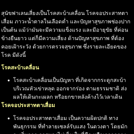
สุนัขฟาเลนเสี่ยงเป็นโรคสะบ้าเคลื่อน โรคจอประสาทตา
เสื่อม ภาวะน้ำตาลในเลือดต่ำ และปัญหาสุขภาพช่องปาก
เป็นต้น แม้ว่ามันจะมีความแข็งแรง และมีอายุขัย ที่ค่อน
ข้างยืนยาว แต่ก็มีความเสี่ยง ด้านปัญหาสุขภาพ ที่ต้อง
คอยเฝ้าระวัง ด้วยการตรวจสุขภาพ ซึ่งรายละเอียดของ
โรค มีดังนี้
โรคสะบ้าเคลื่อน
โรคสะบ้าเคลื่อนเป็นปัญหา ที่เกิดจากกระดูกสะบ้า
บริเวณหัวเข่าหลุด ออกจากร่อง ตามธรรมชาติ ส่ง
ผลให้เดินกะเผลก หรือยกขาหลังค้างไว้เวลาเดิน
โรคจอประสาทตาเสื่อม
โรคจอประสาทตาเสื่อม เป็นความผิดปกติ ทาง
พันธุกรรม ที่ทำลายเซลล์รับแสง ในดวงตา โดยมัก