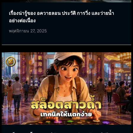
เรื่องน่ารู้ของ อควาธลอน ประวัติ การวิ่ง และว่ายน้ำ
อย่างต่อเนื่อง
พฤศจิกายน 27, 2025