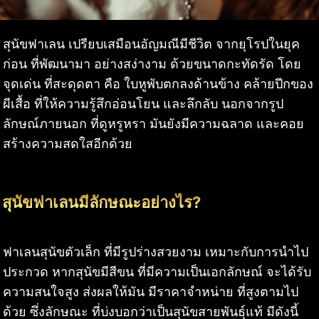
สุนัขฟาเลน เปรียบเสมือนอัญมณีมีชีวิต จากยุโรปในยุค
ก่อน ที่พัฒนามา อย่างสง่างาม ด้วยขนาดกะทัดรัด โดย
จุดเด่น ที่สะดุดตา คือ ใบหูพับตกลงด้านข้าง คล้ายปีกของ
ผีเสื้อ ที่ให้ความรู้สึกอ่อนโยน และลึกลับ นอกจากรูป
ลักษณ์ภายนอก ที่ดูหรูหรา มันยังมีความฉลาด และคอย
สร้างความสดใสอีกด้วย
สุนัขฟาเลนมีลักษณะอย่างไร?
ฟาเลนสุนัขตัวเล็ก ที่มีรูปร่างสวยงาม เหมาะกับการนำไป
ประกวด หากสุนัขมีสีขน ที่มีความเป็นเอกลักษณ์ จะได้รับ
ความสนใจสูง ส่งผลให้มัน มีราคาจำหน่าย ที่สูงตามไป
ด้วย ซึ่งลักษณะ ที่บ่งบอกว่าเป็นสุนัขสายพันธุ์แท้ มีดังนี้