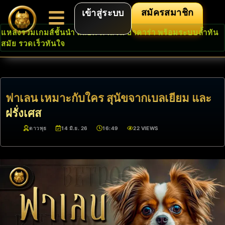
สมัครสมาชิก
เข้าสู่ระบบ
แหล่งรวมเกมส์ชั้นนำ สล็อต คาสิโน บาคาร่า พร้อมระบบล้ำทัน
สมัย รวดเร็วทันใจ
ฟาเลน เหมาะกับใคร สุนัขจากเบลเยียม และ
ฝรั่งเศส
ดาวพุธ
14 มิ.ย. 26
16:49
22 VIEWS