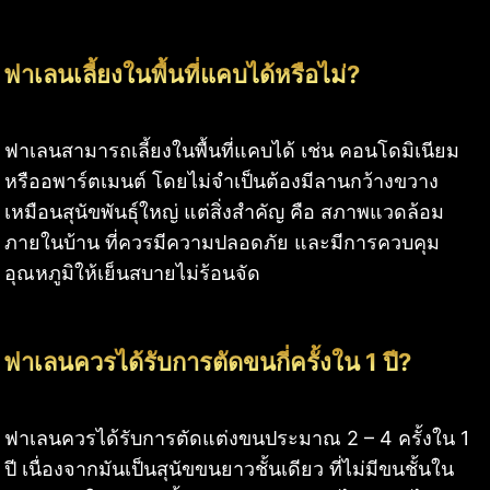
ฟาเลนเลี้ยงในพื้นที่แคบได้หรือไม่?
ฟาเลนสามารถเลี้ยงในพื้นที่แคบได้ เช่น คอนโดมิเนียม
หรืออพาร์ตเมนต์ โดยไม่จำเป็นต้องมีลานกว้างขวาง
เหมือนสุนัขพันธุ์ใหญ่ แต่สิ่งสำคัญ คือ สภาพแวดล้อม
ภายในบ้าน ที่ควรมีความปลอดภัย และมีการควบคุม
อุณหภูมิให้เย็นสบายไม่ร้อนจัด
ฟาเลนควรได้รับการตัดขนกี่ครั้งใน 1 ปี?
ฟาเลนควรได้รับการตัดแต่งขนประมาณ 2 – 4 ครั้งใน 1
ปี เนื่องจากมันเป็นสุนัขขนยาวชั้นเดียว ที่ไม่มีขนชั้นใน