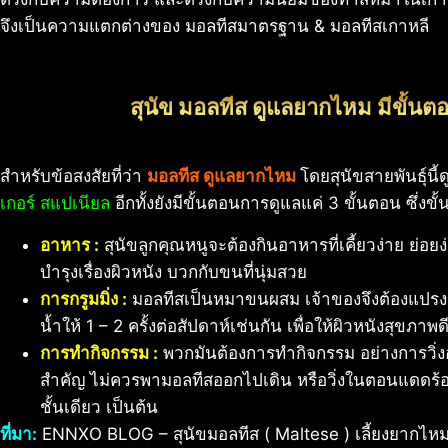
จึงเป็นความแตกต่างของ มอลทีสมาตรฐาน & มอลทีสเกาหลี
สุนัข
มอลทีส ดูแลยากไหม
มีขั้นต
สำหรับข้อสงสัยที่ว่า
มอลทีส ดูแลยากไหม
โดยสุนัขสายพันธุ์นี
เกอร์ สแปเนียล
อีกทั้งยังมีขั้นตอนการดูแลแค่ 3 ขั้นตอน ซึ่งขั้น
อาหาร :
สุนัขลูกคุณหนูจะต้องกินอาหารที่เคี้ยวง่าย ย่อย
บำรุงเรื่องผิวหนัง บวกกับขนที่นุ่มสวย
การกรูมมิ่ง :
มอลทีสเป็นหมาขนผสม เจ้าของจึงต้องแปรงขน
น้ำให้ 1 – 2 ครั้งต่อสัปดาห์เช่นกัน เพื่อให้ผิวหนังสุขภา
การทำกิจกรรม :
พวกมันต้องการทำกิจกรรม อย่างการวิ่งอย
สำคัญ ไม่ควรพามอลทีสออกไปเดิน หรือวิ่งในตอนแดดร้อน
ชั้นเดียว เป็นต้น
ที่มา:
ENNXO BLOG – สุนัขมอลทีส ( Maltese ) เลี้ยงยากไห