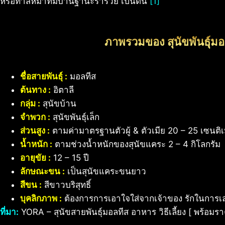
หรือทาสหมาที่มีบ้านฐานะร่ำรวย เป็นต้น
[1]
ภาพรวมของ สุนัขพันธุ์มอ
ชื่อสายพันธุ์ :
มอลทีส
ต้นทาง :
อิตาลี
กลุ่ม :
สุนัขบ้าน
จำพวก :
สุนัขพันธุ์เล็ก
ส่วนสูง :
ตามค่ามาตรฐานตัวผู้ & ตัวเมีย 20 – 25 เซนติ
น้ำหนัก :
ตามช่วงน้ำหนักของสุนัขแคระ 2 – 4 กิโลกรัม
อายุขัย :
12 – 15 ปี
ลักษณะขน :
เป็นสุนัขแคระขนยาว
สีขน :
สีขาวบริสุทธิ์
บุคลิกภาพ :
ต้องการการเอาใจใส่จากเจ้าของ รักในการเล่
ที่มา:
YORA – สุนัขสายพันธุ์มอลทีส อาหาร วิธีเลี้ยง [ พร้อมร