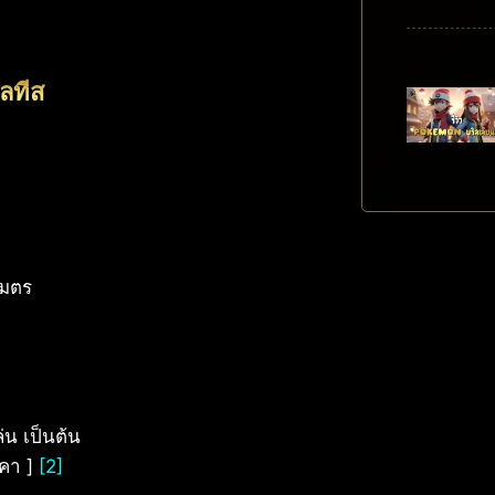
ลทีส
เมตร
น เป็นต้น
าคา ]
[2]