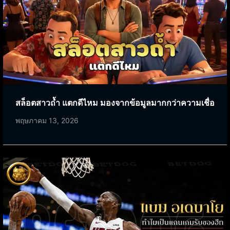
สล็อตสาวถ้ำ แตกดีไหม มองจากข้อมูลมากกว่าความเชื่อ
พฤษภาคม 13, 2026