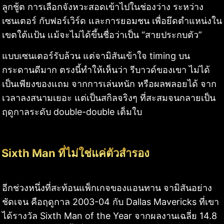
ลูกชู้ต การเลือกจังหวะสอดเข้าไปในช่องว่าง ระหว่าง
เซนเตอร์ กับฟอร์เวิร์ด และการยอมชน เพื่อยึดตำแหน่งใน
เขตใต้แป้น แม้จะไม่ได้ขึ้นชื่อว่าเป็น “สายประกบตัว”
แบบเซนเตอร์รับล้วน แต่จามิสันเข้าใจ timing บน
กระดานดีมาก ตรงนี้ทำให้เห็นว่า รีบาวด์ของเขา ไม่ได้
เป็นเพียงของแถม จากการเล่นหนัก หรือผลพลอยได้ จาก
เวลาลงสนามเยอะ แต่เป็นสกิลจริงๆ ที่สะสมจนกลายเป็น
ฤดูกาลระดับ double-double เต็มใบ
Sixth Man ที่ไม่ใช่แค่ตัวสำรอง
อีกช่วงหนึ่งที่สะท้อนแพ็กเกจของแอนทาน จามิสันอย่าง
ชัดเจน คือฤดูกาล 2003-04 กับ Dallas Mavericks ที่เขา
ได้รางวัล Sixth Man of the Year จากผลงานเฉลี่ย 14.8