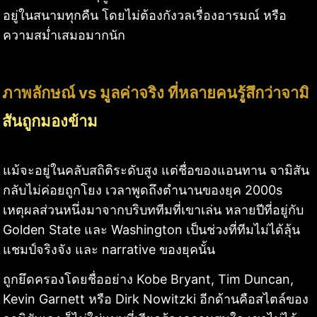
อยู่ในสนามทุกคืน โดยไม่ต้องกังวลเรื่องอารมณ์ หรือ
ความสม่ำเสมอมากนัก
ภาพลักษณ์ vs มูลค่าจริง ที่หลายคนรู้สึกว่าจามิ
สันถูกมองข้าม
แม้จะอยู่ในคลับสถิติระดับสูง แต่ชื่อของแอนทาน จามิสัน
กลับไม่ค่อยถูกโยง เวลาพูดถึงตำนานของยุค 2000s
เหตุผลส่วนหนึ่งมาจากบริบททีมที่เขาเล่น หลายปีที่อยู่กับ
Golden State และ Washington เป็นช่วงที่ทีมไม่ได้ลุ้น
แชมป์จริงจัง และ narrative ของยุคนั้น
ถูกยึดครองโดยชื่ออย่าง Kobe Bryant, Tim Duncan,
Kevin Garnett หรือ Dirk Nowitzki อีกด้านคือสไตล์ของ