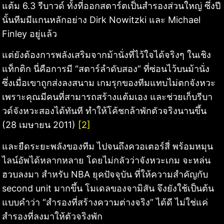
แต้ม 6.3 รีบาวด์ ทั้งที่ออกสตาร์ตเป็นสำรองส่วนใหญ่ ซึ่งปี
นั้นทีมมีแกนหลักอย่าง Dirk Nowitzki และ Michael
Finley อยู่แล้ว
แต่ยังต้องการพลังเสริมจากม้านั่งที่ไว้ใจได้จริงๆ ในเชิง
แท็กติก นี่คือการมี “สตาร์ลำดับสอง” ที่ซ่อนไว้บนม้านั่ง
ซึ่งเมื่อเขาถูกส่งลงสนาม เกมรุกของทีมแทบไม่ตกจังหวะ
เพราะคุณมีคนที่สามารถสร้างแต้มเอง และช่วยเก็บรีบา
วด์จังหวะสองได้ทันที ทำให้โค้ชกล้าพักตัวจริงนานขึ้น
(28 เมษายน 2011)
[2]
และยืดระยะพลังของทีม ไปจนถึงควอเตอร์สี่ พร้อมหมุน
ไลน์อัพได้หลากหลาย โดยไม่กลัวว่าจังหวะเกม จะหล่น
ฮวบลงมา สำหรับ NBA ยุคปัจจุบัน ที่ให้ความสำคัญกับ
second unit มากขึ้น โมเดลของจามิสัน จึงยังใช้เป็นต้น
แบบคำว่า “สำรองที่สร้างความต่างจริง” ได้ดี ไม่ใช่แค่
สำรองที่ลงมาให้ตัวจริงพัก