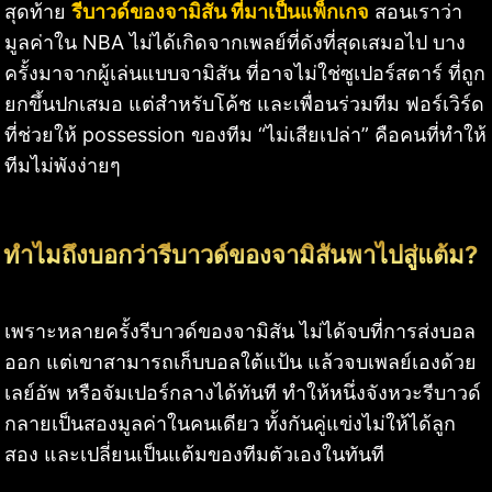
สุดท้าย
รีบาวด์ของจามิสัน ที่มาเป็นแพ็กเกจ
สอนเราว่า
มูลค่าใน NBA ไม่ได้เกิดจากเพลย์ที่ดังที่สุดเสมอไป บาง
ครั้งมาจากผู้เล่นแบบจามิสัน ที่อาจไม่ใช่ซูเปอร์สตาร์ ที่ถูก
ยกขึ้นปกเสมอ แต่สำหรับโค้ช และเพื่อนร่วมทีม ฟอร์เวิร์ด
ที่ช่วยให้ possession ของทีม “ไม่เสียเปล่า” คือคนที่ทำให้
ทีมไม่พังง่ายๆ
ทำไมถึงบอกว่ารีบาวด์ของจามิสันพาไปสู่แต้ม?
เพราะหลายครั้งรีบาวด์ของจามิสัน ไม่ได้จบที่การส่งบอล
ออก แต่เขาสามารถเก็บบอลใต้แป้น แล้วจบเพลย์เองด้วย
เลย์อัพ หรือจัมเปอร์กลางได้ทันที ทำให้หนึ่งจังหวะรีบาวด์
กลายเป็นสองมูลค่าในคนเดียว ทั้งกันคู่แข่งไม่ให้ได้ลูก
สอง และเปลี่ยนเป็นแต้มของทีมตัวเองในทันที