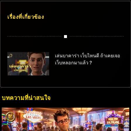
เรื่องที่เกี่ยวข้อง
เล่นบาคาร่า เว็บไหนดี ถ้าเคยเจอ
เว็บหลอกมาแล้ว ?
บทความที่น่าสนใจ