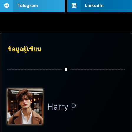
Telegram
LinkedIn
ข้อมูลผู้เขียน
Harry P