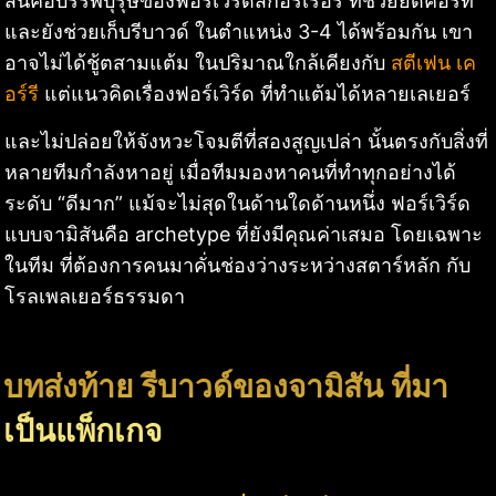
สันคือบรรพบุรุษของฟอร์เวิร์ดสกอร์เรอร์ ที่ช่วยยืดคอร์ท
และยังช่วยเก็บรีบาวด์ ในตำแหน่ง 3-4 ได้พร้อมกัน เขา
อาจไม่ได้ชู้ตสามแต้ม ในปริมาณใกล้เคียงกับ
สตีเฟน เค
อร์รี
แต่แนวคิดเรื่องฟอร์เวิร์ด ที่ทำแต้มได้หลายเลเยอร์
และไม่ปล่อยให้จังหวะโจมตีที่สองสูญเปล่า นั้นตรงกับสิ่งที่
หลายทีมกำลังหาอยู่ เมื่อทีมมองหาคนที่ทำทุกอย่างได้
ระดับ “ดีมาก” แม้จะไม่สุดในด้านใดด้านหนึ่ง ฟอร์เวิร์ด
แบบจามิสันคือ archetype ที่ยังมีคุณค่าเสมอ โดยเฉพาะ
ในทีม ที่ต้องการคนมาคั่นช่องว่างระหว่างสตาร์หลัก กับ
โรลเพลเยอร์ธรรมดา
บทส่งท้าย รีบาวด์ของจามิสัน ที่มา
เป็นแพ็กเกจ