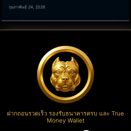
กุมภาพันธ์ 24, 2026
ฝากถอนรวดเร็ว รองรับธนาคารครบ และ True
Money Wallet