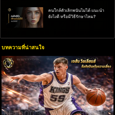
คนใกล้ตัวเลิกพนันไม่ได้ แนะนำ
ยังไงดี หรือมีวิธีรักษาไหม?
บทความที่น่าสนใจ