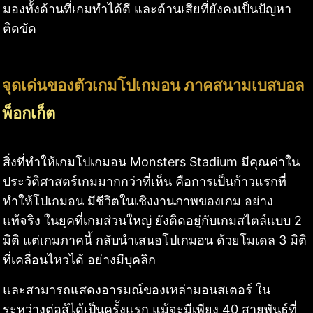
มองทั้งด้านที่เกมทำได้ดี และด้านเสียที่ยังคงเป็นปัญหา
ติดขัด
จุดเด่นของตัวเกมโปเกมอน ภาคสนามเบสบอล
พ็อกเก็ต
สิ่งที่ทำให้เกมโปเกมอน Monsters Stadium มีคุณค่าใน
ประวัติศาสตร์เกมมากกว่าที่เห็น คือการเป็นก้าวแรกที่
ทำให้โปเกมอน มีชีวิตในเชิงงานภาพของเกม อย่าง
แท้จริง ในยุคที่เกมส่วนใหญ่ ยังติดอยู่กับเกมสไตล์แบบ 2
มิติ แต่เกมภาคนี้ กลับนำเสนอโปเกมอน ด้วยโมเดล 3 มิติ
ที่เคลื่อนไหวได้ อย่างมีบุคลิก
และสามารถแสดงอารมณ์ของเหล่ามอนสเตอร์ ใน
ระหว่างต่อสู้ได้เป็นครั้งแรก แม้จะมีเพียง 40 สายพันธุ์ที่