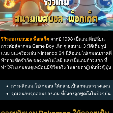
รีวิวเกม เบสบอล พ็อกเก็ต
จากปี 1998 เป็นเกมที่เปลี่ยน
การต่อสู้จากจอ Game Boy เล็ก ๆ สู่สนาม 3 มิติเต็มรูป
แบบ บนเครื่องเล่น Nintendo 64 นี่คือเกมโปเกมอนภาคที่
ท้าทายขีดจำกัด ของเทคโนโลยี และเป็นเกมก้าวแรก ที่
ทำให้โปเกมอนดูเหมือนมีชีวิตจริง ในสายตาผู้เล่นทั่วญี่ปุ่น
การผลิตเกมโปเกมอน ให้กลายเป็นเกมแนววางแผน
จุดเด่นกับจุดอ่อนของเกม ที่ยังคงถูกพูดถึงในปัจจุบัน