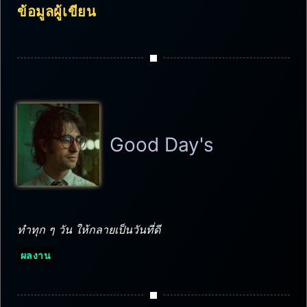
ข้อมูลผู้เขียน
Good Day's
ทำทุก ๆ วัน ให้กลายเป็นวันที่ดี
ผลงาน