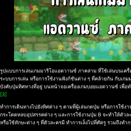
รูปแบบการเล่นเกมมาริโอแอดวานซ์ ภาคสาม ที่ใช้เล่นบนเครื
ระบบการเล่น หรือการใช้งานฟังก์ชันต่าง ๆ ที่คล้ายกัน กับเกมมา
บังคับปุ่มทิศทางที่อยู่ บนหน้าจอเครื่องเกมบอยแอดวานซ์ เพื่อทำใ
[3]
ทำการเดินทางไปยังทิศต่าง ๆ ตามที่ผู้เล่นกดปุ่ม หรือการใช้งาน
กระโดดหลบอุปสรรคต่าง ๆ และการใช้งานปุ่ม B จะทำให้ตัวละคร
หรือใช้ทักษะต่าง ๆ ที่ตัวละครมี ทำการเล็งไปที่ศัตรู รวมถึงท