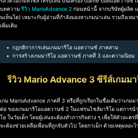
รีส์วิดีโอเกมที่ใช้สำหรับเล่น บนเครื่อง Game บอยแอดวานซ์
บทความ
รีวิว MarioAdvance 2
ก่อนหน้านี้ จากบริษัทผู้ผลิ
นเท็นโด) เหมาะกับผู้อ่านที่กำลังมองหาเกมน่าเล่น รวมถึงเหมาะก
เพิ่มเติม
กฎกติกาการเล่นเกมมาริโอ แอดวานซ์ ภาคสาม
การสร้างเกมมาริโอ แอดวานซ์ ภาคที่ 3 และความนิยม
รีวิว Mario Advance 3 ซีรีส์เกมมา
เกม MarioAdvance ภาคที่ 3 หรือที่ถูกเรียกในชื่อเดิมว่าเกมมา
ต่อ ของเกมมาริโอแอดวานซ์ 2 ในแฟรนไชส์มาริโอ แต่การนำเส
โอ ในวัยเด็ก โดยผู้เล่นจะต้องทำภารกิจต่าง ๆ เพื่อให้ตัวละครที่
จะต้องช่วยเหลือเพื่อนที่ถูกจับตัวไป โดยกาเม็ก ด้วยเหตุผลอะ