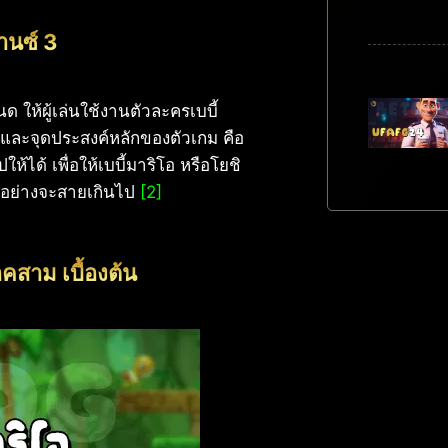
านซ์ 3
ห้ผู้เล่นใช้งานตัวละครเบบี้
ๆ และจุดประสงค์หลักของตัวเกม คือ
ห้ได้ เพื่อให้เบบี้มาริโอ หรือโยชิ
ทุกอย่างจะสายเกินไป
[2]
สาม เบื้องต้น