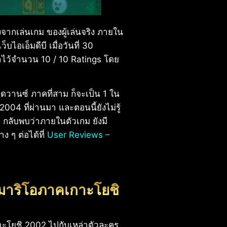
จากเล่นเกม ของผู้เล่นจริง ภายใน
บไอเอ็มดีบี เมื่อวันที่ 30
ไว้จำนวน 10 / 10 Ratings โดย
แอดวานซ์ ภาคที่สาม ก็จะเป็น 1 ใน
2004 ที่ผ่านมา และตอนนี้ยังไม่รู้
ง กลับพบว่าภายในตัวเกม ยังมี
 ๆ ต่อได้ที่
User Reviews –
มมาริโอภาคเกาะโยชิ
กาะโยชิ 2002 ไปกับเหล่าตัวละคร