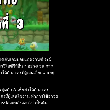
่องเล่นเกมบอยแอดวานซ์ จะมี
ริโอซีรีส์อื่น ๆ อย่างเช่น การ
ห้ตัวละครที่ผู้เล่นเลือกเล่นอยู่
ปุ่มตัว A เพื่อทำให้ตัวละคร
ที่ผู้เล่นใช้งาน ทำการใช้อาวุธ
ำการปล่อยพลังออกไป เป็นต้น