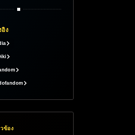
งอิง
dia
iki
fandom
ndofandom
่ยวข้อง