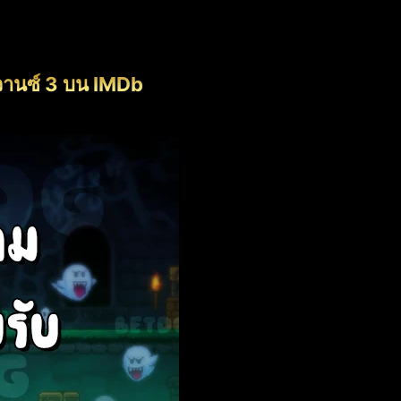
วานซ์ 3 บน IMDb