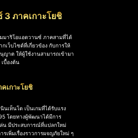
ซ์ 3 ภาคเกาะโยชิ
กมมาริโอแอดวานซ์ ภาคสามที่ได้
ากเว็บไซต์ที่เกี่ยวข้อง กับการให้
อนุญาต ให้ผู้ใช้งานสามารถเข้ามา
บื้องต้น
าคเกาะโยชิ
ินเท็นโด เป็นเกมที่ได้รับแรง
95 โดยทางผู้พัฒนาได้มีการ
้เล่น มีประสบการณ์ที่แปลกใหม่
รเพิ่มเรื่องราวการผจญภัยใหม่ ๆ