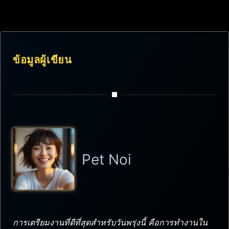
ข้อมูลผู้เขียน
Pet Noi
การเตรียมงานที่ดีที่สุดสำหรับวันพรุ่งนี้ คือการทำงานใน