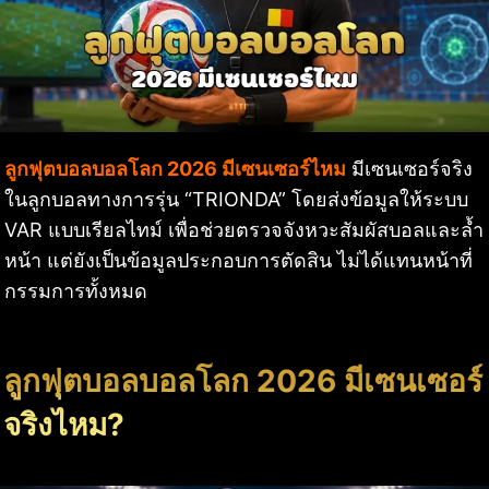
ลูกฟุตบอลบอลโลก 2026 มีเซนเซอร์ไหม
มีเซนเซอร์จริง
ในลูกบอลทางการรุ่น “TRIONDA” โดยส่งข้อมูลให้ระบบ
VAR แบบเรียลไทม์ เพื่อช่วยตรวจจังหวะสัมผัสบอลและล้ำ
หน้า แต่ยังเป็นข้อมูลประกอบการตัดสิน ไม่ได้แทนหน้าที่
กรรมการทั้งหมด
ลูกฟุตบอลบอลโลก 2026 มีเซนเซอร์
จริงไหม?