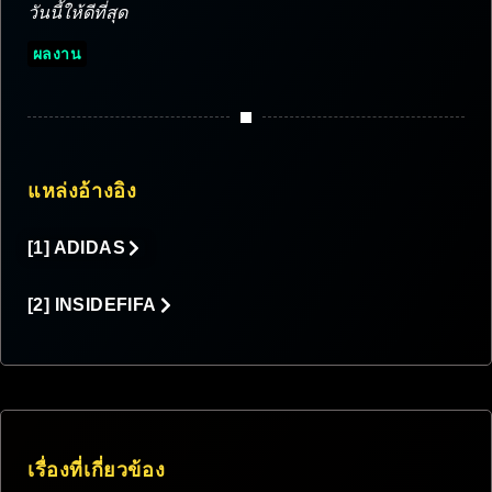
วันนี้ให้ดีที่สุด
ผลงาน
แหล่งอ้างอิง
[1] ADIDAS
[2] INSIDEFIFA
เรื่องที่เกี่ยวข้อง