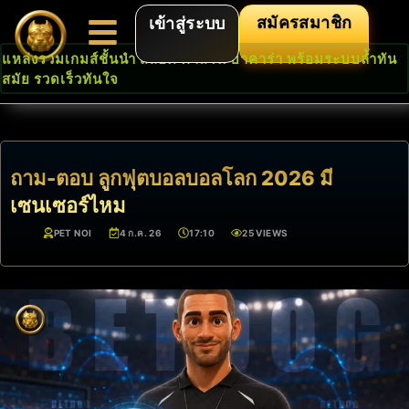
สมัครสมาชิก
เข้าสู่ระบบ
แหล่งรวมเกมส์ชั้นนำ สล็อต คาสิโน บาคาร่า พร้อมระบบล้ำทัน
สมัย รวดเร็วทันใจ
ถาม-ตอบ ลูกฟุตบอลบอลโลก 2026 มี
เซนเซอร์ไหม
PET NOI
4 ก.ค. 26
17:10
25 VIEWS