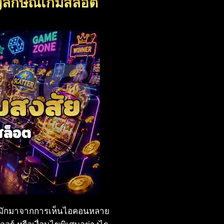
ัญลักษณ์เกมสล็อต
มักมาจากการเห็นไอคอนหลาย