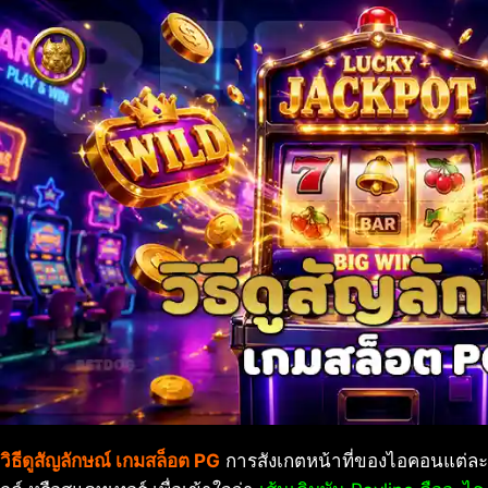
วิธีดูสัญลักษณ์ เกมสล็อต PG
การสังเกตหน้าที่ของไอคอนแต่ละแ