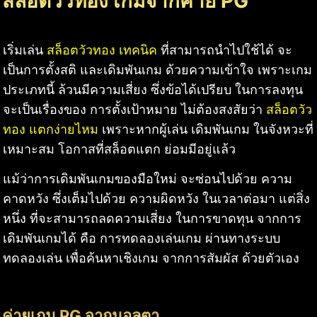
สล็อตวัวทอง เกมจากค่าย PG
เริ่มเล่น
สล็อตวัวทอง เทคนิค
ที่สามารถนำไปใช้ได้ จะ
เป็นการตั้งสติ และเดิมพันเกม ด้วยความเข้าใจ เพราะเกม
ประเภทนี้ ล้วนมีความเสี่ยง ซึ่งข้อได้เปรียบ ในการลงทุน
จะเป็นเรื่องของ การตั้งเป้าหมาย ไม่ต้องสงสัยว่า
สล็อตวัว
ทอง แตกง่ายไหม
เพราะหากผู้เล่น เดิมพันเกม ในจังหวะที่
เหมาะสม โอกาสที่สล็อตแตก ย่อมมีอยู่แล้ว
แม้ว่าการเดิมพันเกมของมือใหม่ จะซ่อนไปด้วย ความ
คาดหวัง ซึ่งเต็มไปด้วย ความผิดหวัง ในเวลาต่อมา แต่สิ่ง
หนึ่ง ที่จะสามารถลดความเสี่ยง ในการขาดทุน จากการ
เดิมพันเกมได้ คือ การทดลองเล่นเกม ผ่านทางระบบ
ทดลองเล่น เพื่อค้นหาเชิงเกม จากการสัมผัส ด้วยตัวเอง
ค่ายเกม PG จากมอลตา