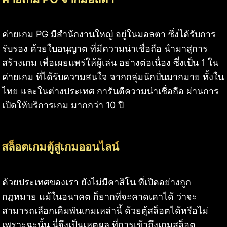
ค่ายเกม PG มีสำนักงานใหญ่ อยู่ในมอลตา ซึ่งได้รับการ
รับรอง ด้วยใบอนุญาต ที่มีความน่าเชื่อถือ นำมาสู่การ
สร้างเกม เพื่อเผยแพร่ให้ผู้เล่น อย่างต่อเนื่อง ซึ่งเป็น 1 ใน
ค่ายเกม ที่ได้รับความสนใจ จากกลุ่มนักปั่นมากมาย ทั้งใน
ไทย และในต่างประเทศ การันตีความน่าเชื่อถือ ผ่านการ
เปิดให้บริการเกม มากกว่า 10 ปี
สล็อตเกมตู้สู่เกมออนไลน์
ด้วยประเทศของเรา ยังไม่มีคาสิโน ที่เปิดอย่างถูก
กฎหมาย แม้ในอนาคต ก็ยากที่จะคาดเดาได้ ว่าจะ
สามารถเลือกเดิมพันเกมเหล่านี้ ด้วยตู้สล็อตได้หรือไม่
เพราะฉะนั้น นี่จึงเป็นเหตุผล ที่การเข้าถึงเกมสล็อต