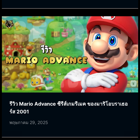
รีวิว Mario Advance ซีรีส์เกมรีเมค ของมาริโอบราเธอ
ร์ส 2001
พฤษภาคม 29, 2025