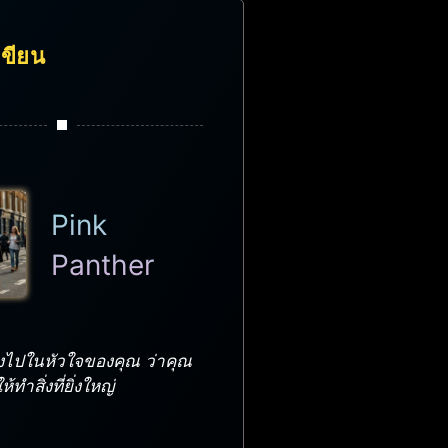
้เขียน
Pink
Panther
กลงไปในหัวใจของคุณ ว่าคุณ
ทำสิ่งที่ยิ่งใหญ่