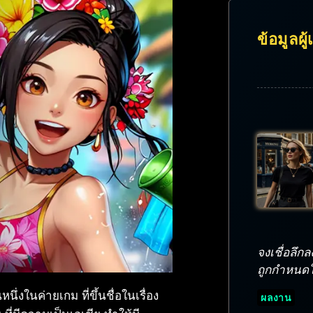
ข้อมูลผู
จงเชื่อลึ
ถูกกำหนดให้
่งในค่ายเกม ที่ขึ้นชื่อในเรื่อง
ผลงาน