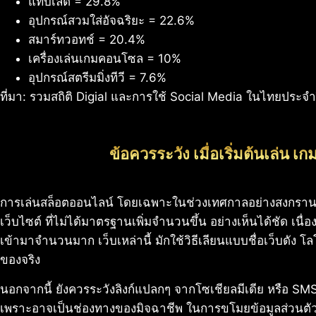
แท็บเล็ต = 29.8%
อุปกรณ์สวมใส่อัจฉริยะ = 22.6%
สมาร์ทวอทช์ = 20.4%
เครื่องเล่นเกมคอนโซล = 10%
อุปกรณ์สตรีมมิ่งทีวี = 7.6%
ที่มา: รวมสถิติ Digial และการใช้ Social Media ในไทยประจ
ข้อควรระวัง เมื่อเริ่มต้นเล่น เ
การเล่นสล็อตออนไลน์ โดยเฉพาะในช่วงเทศกาลอย่างสงกรานต์ 
เว็บไซต์ ที่ไม่ได้มาตรฐานเพิ่มจำนวนขึ้น อย่างเห็นได้ชัด เนื่องจ
เข้ามาจำนวนมาก เว็บเหล่านี้ มักใช้วิธีเลียนแบบชื่อเว็บดัง โล
ของจริง
นอกจากนี้ ยังควรระวังลิงก์แปลกๆ จากโซเชียลมีเดีย หรือ SMS
เพราะอาจเป็นช่องทางของมิจฉาชีพ ในการขโมยข้อมูลส่วนตัว ห