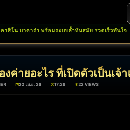
 คาสิโน บาคาร่า พร้อมระบบล้ำทันสมัย รวดเร็วทันใจ
งค่ายอะไร ที่เปิดตัวเป็นเจ้
HER
20 เม.ย. 26
17:26
22 VIEWS