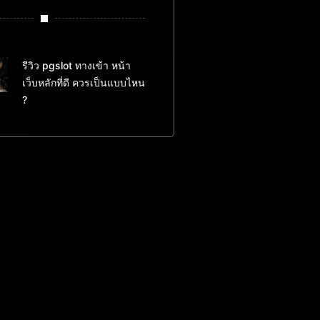
รีวิว pgslot ทางเข้า หน้า
เว็บหลักที่ดี ควรเป็นแบบไหน
?