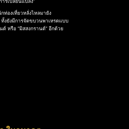
“การเปลี่ยนแปลง”
นักท่องเที่ยวหลั่งไหลมายัง
น ทั้งยังมีการจัดขบวนพาเหรดแบบ
นต์ หรือ “มิสสงกรานต์” อีกด้วย