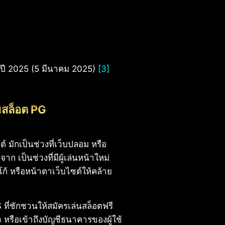
ำปี 2025 (5 มีนาคม 2025)
[3]
กมสล็อต PG
มักเป็นช่วงที่เว็บปลอม หรือ
าก เป็นช่วงที่มีผู้เล่นหน้าใหม่
โก้ หรือหน้าตาเว็บไซต์ให้คล้าย
 ที่ชักชวนให้สมัครเล่นสล็อตฟรี
รือเข้าถึงบัญชีธนาคารของผู้ใช้