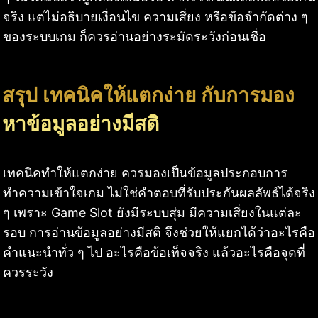
จริง แต่ไม่อธิบายเงื่อนไข ความเสี่ยง หรือข้อจำกัดต่าง ๆ
ของระบบเกม ก็ควรอ่านอย่างระมัดระวังก่อนเชื่อ
สรุป เทคนิคให้แตกง่าย กับการมอง
หาข้อมูลอย่างมีสติ
เทคนิคทำให้แตกง่าย ควรมองเป็นข้อมูลประกอบการ
ทำความเข้าใจเกม ไม่ใช่คำตอบที่รับประกันผลลัพธ์ได้จริง
ๆ เพราะ Game Slot ยังมีระบบสุ่ม มีความเสี่ยงในแต่ละ
รอบ การอ่านข้อมูลอย่างมีสติ จึงช่วยให้แยกได้ว่าอะไรคือ
คำแนะนำทั่ว ๆ ไป อะไรคือข้อเท็จจริง แล้วอะไรคือจุดที่
ควรระวัง