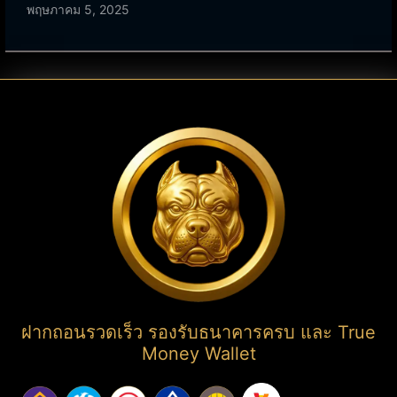
พฤษภาคม 5, 2025
ฝากถอนรวดเร็ว รองรับธนาคารครบ และ True
Money Wallet