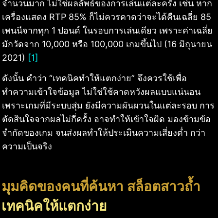
จำนวนมาก ไม่ใช่ผลลัพธ์ของการเล่นแต่ละครั้ง เช่น หาก
เครื่องแสดง RTP 85% ก็ไม่ควรคาดว่าจะได้คืนเฉลี่ย 85
เพนนีจากทุก 1 ปอนด์ ในรอบการเล่นเดียว เพราะค่าเฉลี่ย
มักวัดจาก 10,000 หรือ 100,000 เกมขึ้นไป (16 มิถุนายน
2021)
[1]
ดังนั้น คำว่า “เทคนิคทำให้แตกง่าย” จึงควรใช้เพื่อ
ทำความเข้าใจข้อมูล ไม่ใช่ใช้คาดหวังผลแบบแน่นอน
เพราะเกมที่มีระบบสุ่ม ยังมีความผันผวนในแต่ละรอบ การ
ตัดสินใจจากผลไม่กี่ครั้ง อาจทำให้เข้าใจผิด มองข้ามข้อ
จำกัดของเกม จนส่งผลทำให้ประเมินความเสี่ยงต่ำ กว่า
ความเป็นจริง
มุมคิดของคนที่ค้นหา สล็อตสาวถ้ำ
เทคนิคให้แตกง่าย