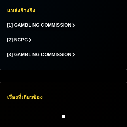
แหล่งอ้างอิง
[1] GAMBLING COMMISSION
[2] NCPG
[3] GAMBLING COMMISSION
เรื่องที่เกี่ยวข้อง