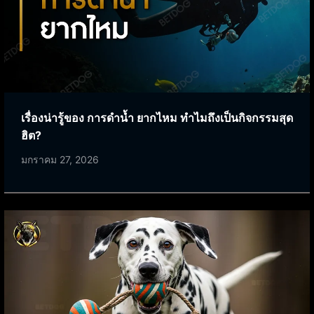
เรื่องน่ารู้ของ การดำน้ำ ยากไหม ทำไมถึงเป็นกิจกรรมสุด
ฮิต?
มกราคม 27, 2026