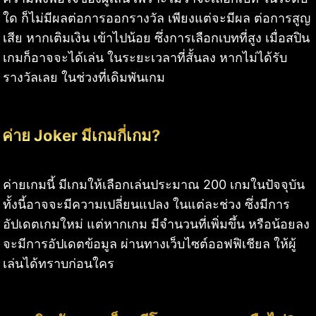
ใด ก็ไม่มีผลต่อการออกรางวัล เพียงแต่จะมีผล ต่อการสูญ
เสีย หากเติมเงิน เข้าไปน้อย ซึ่งการเลือกเบทที่สูง เมื่อสปิน
เกมก็อาจจะได้เล่น ในระยะเวลาที่สั้นลง หากไม่ได้รับ
รางวัลเลย ในช่วงที่เดิมพันเกม
ค่าย Joker มีเกมกี่เกม?
ค่ายเกมนี้ มีเกมให้เลือกเล่นประมาณ 200 เกมในปัจจุบัน
ทั้งนี้อาจจะมีความเปลี่ยนแปลง ในแต่ละช่วง ซึ่งมีการ
อัปเดตเกมใหม่ แต่หากเกม มีจำนวนที่เพิ่มขึ้น หรือน้อยลง
จะมีการอัปเดตข้อมูล ผ่านทางเว็บไซต์ออฟฟิเชียล ให้ผู้
เล่นได้ทราบก่อนใคร