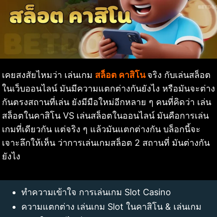
เคยสงสัยไหมว่า เล่นเกม
สล็อต คาสิโน
จริง กับเล่นสล็อต
ในเว็บออนไลน์ มันมีความแตกต่างกันยังไง หรือมันจะต่าง
กันตรงสถานที่เล่น ยังมีมือใหม่อีกหลาย ๆ คนที่คิดว่า เล่น
สล็อตในคาสิโน VS เล่นสล็อตในออนไลน์ มันคือการเล่น
เกมที่เดียวกัน แต่จริง ๆ แล้วมันแตกต่างกัน บล็อกนี้จะ
เจาะลึกให้เห็น ว่าการเล่นเกมสล็อต 2 สถานที่ มันต่างกัน
ยังไง
ทำความเข้าใจ การเล่นเกม Slot Casino
ความแตกต่าง เล่นเกม Slot ในคาสิโน & เล่นเกม