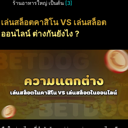
ร้านอาหารใหญ่ เป็นต้น
[3]
เล่นสล็อตคาสิโน VS เล่นสล็อต
ออนไลน์ ต่างกันยังไง ?