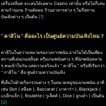
เครื่องสล็อต จะเล่นได้เฉพาะ Casino เท่านั้น หรือไม่ก็เล่น
ตามร้านเกม ร้านตัดผม ร้านอาหารต่าง ๆ ไม่ก็สถาน
บันเทิงต่าง ๆ เป็นต้น
[1]
“ คาสิโน ” คืออะไร เป็นศูนย์ความบันเทิงไหม ?
คาสิโนในความหมายของวงการพนัน อาจไม่ได้เป็นเพียง
สถานที่เล่นเกมสล็อต หรือเกมพนันต่าง ๆ ที่นักพนันหลาย
ๆ คนเข้าใจกัน แต่ความจริงแล้ว “ คาสิโน ” หรือที่เรียกว่า
“ กาสิโน ” คือ ศูนย์รวมความบันเทิง
ที่เต็มไปด้วยกิจกรรมต่าง ๆ ในหมวดหมู่ของเกมพนัน อาทิ
เช่น Slot ( สล็อต ), Baccarat ( บาคาร่า ), Blackjack (
แบล็กแจ็ก ), Roulette ( รูเล็ตต์ ), Dice ( ลูกเต๋า ) เป็นต้น
[2]