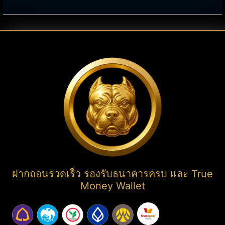
ฝากถอนรวดเร็ว รองรับธนาคารครบ และ True
Money Wallet