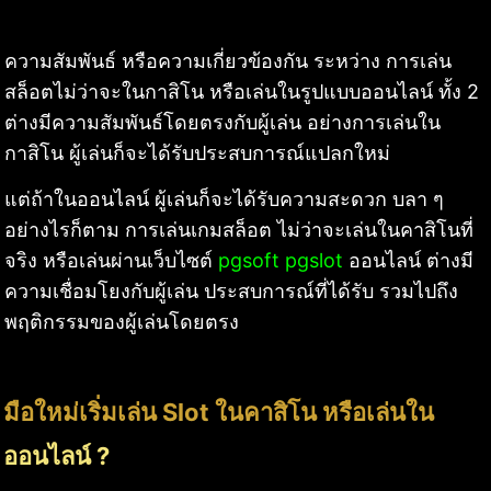
ความสัมพันธ์ หรือความเกี่ยวข้องกัน ระหว่าง การเล่น
สล็อตไม่ว่าจะในกาสิโน หรือเล่นในรูปแบบออนไลน์ ทั้ง 2
ต่างมีความสัมพันธ์โดยตรงกับผู้เล่น อย่างการเล่นใน
กาสิโน ผู้เล่นก็จะได้รับประสบการณ์แปลกใหม่
แต่ถ้าในออนไลน์ ผู้เล่นก็จะได้รับความสะดวก บลา ๆ
อย่างไรก็ตาม การเล่นเกมสล็อต ไม่ว่าจะเล่นในคาสิโนที่
จริง หรือเล่นผ่านเว็บไซต์
pgsoft pgslot
ออนไลน์ ต่างมี
ความเชื่อมโยงกับผู้เล่น ประสบการณ์ที่ได้รับ รวมไปถึง
พฤติกรรมของผู้เล่นโดยตรง
มือใหม่เริ่มเล่น Slot ในคาสิโน หรือเล่นใน
ออนไลน์ ?