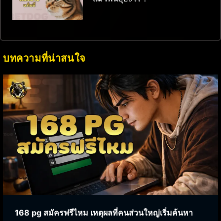
บทความที่น่าสนใจ
168 pg สมัครฟรีไหม เหตุผลที่คนส่วนใหญ่เริ่มค้นหา