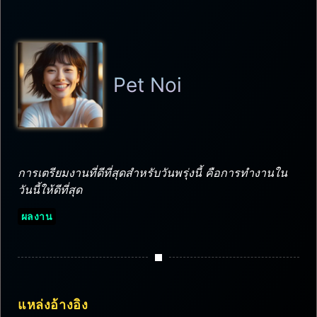
Pet Noi
การเตรียมงานที่ดีที่สุดสำหรับวันพรุ่งนี้ คือการทำงานใน
วันนี้ให้ดีที่สุด
ผลงาน
แหล่งอ้างอิง