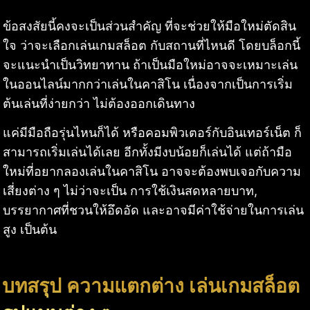
ข้อสงสัยนี้คงจะเป็นส่วนสำคัญ ที่จะช่วยให้มือใหม่ตัดสิน
ใจ ว่าจะเลือกเล่นเกมสล็อต กับสถานที่ไหนดี โดยบล็อกนี้
จะแนะนำเป็นวิทยาทาน ถ้าเป็นมือใหม่อาจจะเหมาะเล่น
ในออนไลน์มากกว่าเล่นในคาสิโน เนื่องจากเป็นการเริ่ม
ต้นเล่นที่ง่ายกว่า ไม่ต้องออกเดินทาง
แค่มีมือถือรุ่นไหนก็ได้ หรือคอมพิวเตอร์กับอินเทอร์เน็ต ก็
สามารถเริ่มเล่นได้เลย อีกทั้งมีงบน้อยก็เล่นได้ แต่ถ้ามือ
ใหม่ที่อยากลองเล่นในคาสิโน อาจจะต้องพบเจอกับความ
เสี่ยงต่าง ๆ ไม่ว่าจะเป็น การใช้เงินสดหลายบาท,
บรรยากาศที่ชวนให้อึดอัด และอาจมีค่าใช้จ่ายในการเล่น
สูง เป็นต้น
บทสรุป ความแตกต่าง เล่นเกมสล็อต