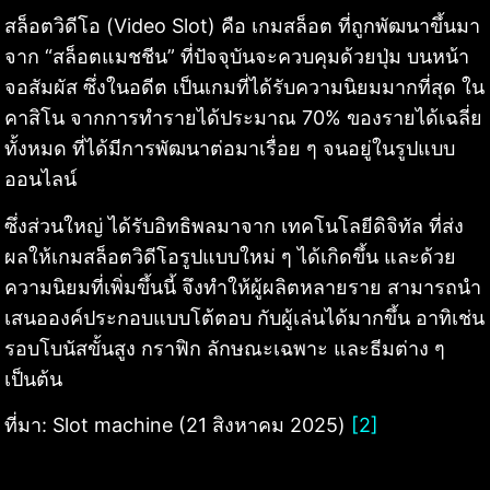
สล็อตวิดีโอ (Video Slot) คือ เกมสล็อต ที่ถูกพัฒนาขึ้นมา
จาก “สล็อตแมชชีน” ที่ปัจจุบันจะควบคุมด้วยปุ่ม บนหน้า
จอสัมผัส ซึ่งในอดีต เป็นเกมที่ได้รับความนิยมมากที่สุด ใน
คาสิโน จากการทำรายได้ประมาณ 70% ของรายได้เฉลี่ย
ทั้งหมด ที่ได้มีการพัฒนาต่อมาเรื่อย ๆ จนอยู่ในรูปแบบ
ออนไลน์
ซึ่งส่วนใหญ่ ได้รับอิทธิพลมาจาก เทคโนโลยีดิจิทัล ที่ส่ง
ผลให้เกมสล็อตวิดีโอรูปแบบใหม่ ๆ ได้เกิดขึ้น และด้วย
ความนิยมที่เพิ่มขึ้นนี้ จึงทำให้ผู้ผลิตหลายราย สามารถนำ
เสนอองค์ประกอบแบบโต้ตอบ กับผู้เล่นได้มากขึ้น อาทิเช่น
รอบโบนัสขั้นสูง กราฟิก ลักษณะเฉพาะ และธีมต่าง ๆ
เป็นต้น
ที่มา: Slot machine (21 สิงหาคม 2025)
[2]