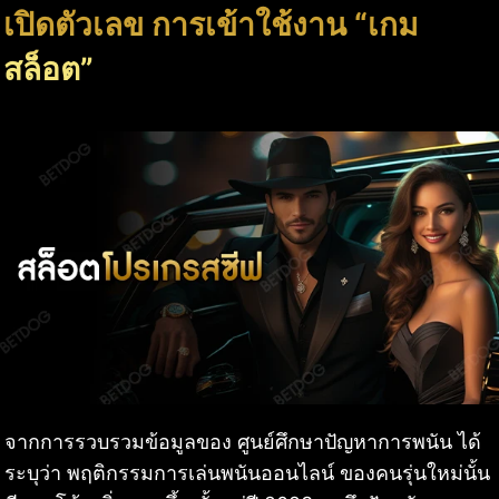
เปิดตัวเลข การเข้าใช้งาน “เกม
สล็อต”
จากการรวบรวมข้อมูลของ ศูนย์ศึกษาปัญหาการพนัน ได้
ระบุว่า พฤติกรรมการเล่นพนันออนไลน์ ของคนรุ่นใหม่นั้น