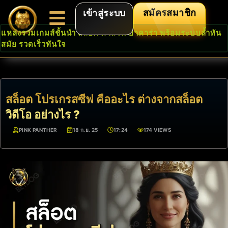
สมัครสมาชิก
เข้าสู่ระบบ
แหล่งรวมเกมส์ชั้นนำ สล็อต คาสิโน บาคาร่า พร้อมระบบล้ำทัน
สมัย รวดเร็วทันใจ
สล็อต โปรเกรสซีฟ คืออะไร ต่างจากสล็อต
วิดีโอ อย่างไร ?
PINK PANTHER
18 ก.ย. 25
17:24
174 VIEWS