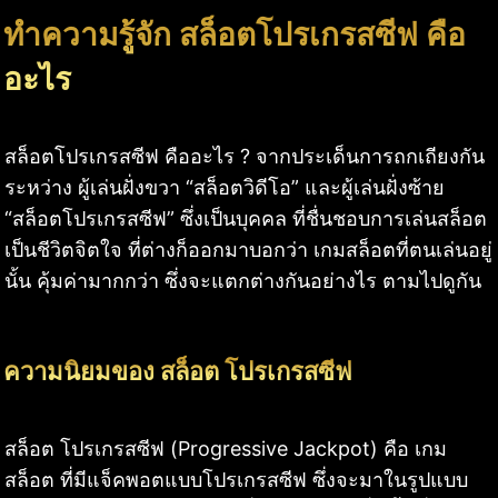
ทำความรู้จัก สล็อตโปรเกรสซีฟ คือ
อะไร
สล็อตโปรเกรสซีฟ คืออะไร ? จากประเด็นการถกเถียงกัน
ระหว่าง ผู้เล่นฝั่งขวา “สล็อตวิดีโอ” และผู้เล่นฝั่งซ้าย
“สล็อตโปรเกรสซีฟ” ซึ่งเป็นบุคคล ที่ชื่นชอบการเล่นสล็อต
เป็นชีวิตจิตใจ ที่ต่างก็ออกมาบอกว่า เกมสล็อตที่ตนเล่นอยู่
นั้น คุ้มค่ามากกว่า ซึ่งจะแตกต่างกันอย่างไร ตามไปดูกัน
ความนิยมของ สล็อต โปรเกรสซีฟ
สล็อต โปรเกรสซีฟ (Progressive Jackpot) คือ เกม
สล็อต ที่มีแจ็คพอตแบบโปรเกรสซีฟ ซึ่งจะมาในรูปแบบ