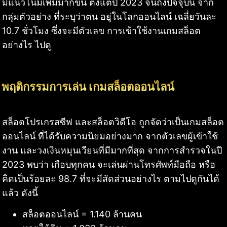
มีแนวโน้มเพิ่มมากขึ้น ตั้งแต่ปี 2023 จนถึงปัจจุบัน จาก
กลุ่มตัวอย่าง ที่ระบุว่าตน อยู่ในโลกออนไลน์ เฉลี่ยวันละ
10.7 ชั่วโมง ซึ่งจะมีตัวเลข การเข้าใช้งานเกมสล็อต
อย่างไร ไปดู
พฤติกรรมการเล่น เกมสล็อตออนไลน์
สล็อตโปรเกรสซีฟ และสล็อตวิดีโอ ถูกจัดว่าเป็นเกมสล็อต
ออนไลน์ ที่ได้รับความนิยมอย่างมาก จากตัวเลขผู้เข้าใช้
งาน และวงเงินหมุนเวียนที่มีมากที่สุด จากการสำรวจในปี
2023 พบว่า เกือบทุกคน จะเล่นผ่านโทรศัพท์มือถือ หรือ
คิดเป็นร้อยละ 98.7 ที่จะมีสัดส่วนอย่างไร ตามไปดูกันได้
แล้ว ดังนี้
สล็อตออนไลน์ = 1.140 ล้านคน