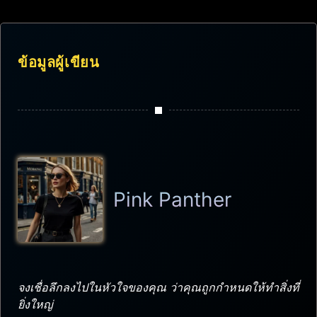
ข้อมูลผู้เขียน
Pink Panther
จงเชื่อลึกลงไปในหัวใจของคุณ ว่าคุณถูกกำหนดให้ทำสิ่งที่
ยิ่งใหญ่