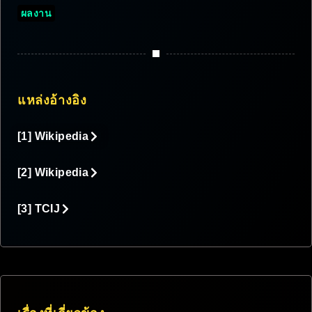
ผลงาน
แหล่งอ้างอิง
[1] Wikipedia
[2] Wikipedia
[3] TCIJ