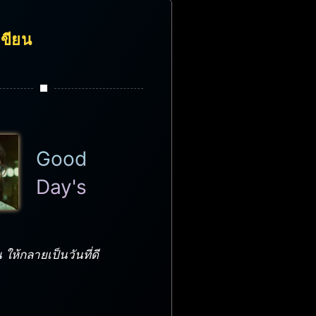
้เขียน
Good
Day's
 ให้กลายเป็นวันที่ดี