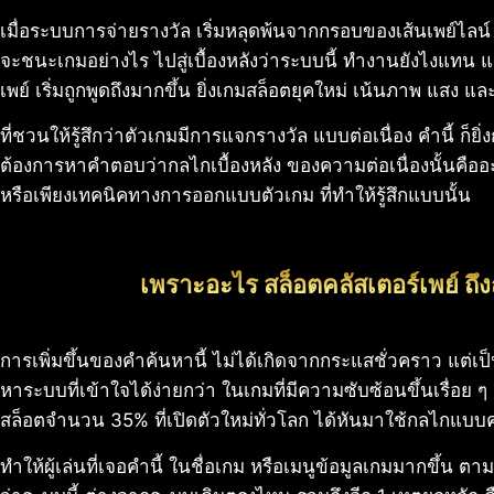
เมื่อระบบการจ่ายรางวัล เริ่มหลุดพ้นจากกรอบของเส้นเพย์ไลน
จะชนะเกมอย่างไร ไปสู่เบื้องหลังว่าระบบนี้ ทำงานยังไงแทน แล
เพย์ เริ่มถูกพูดถึงมากขึ้น ยิ่งเกมสล็อตยุคใหม่ เน้นภาพ แสง แ
ที่ชวนให้รู้สึกว่าตัวเกมมีการแจกรางวัล แบบต่อเนื่อง คำนี้ ก็ยิ
ต้องการหาคำตอบว่ากลไกเบื้องหลัง ของความต่อเนื่องนั้นคืออะ
หรือเพียงเทคนิคทางการออกแบบตัวเกม ที่ทำให้รู้สึกแบบนั้น
เพราะอะไร สล็อตคลัสเตอร์เพย์ ถึง
การเพิ่มขึ้นของคำค้นหานี้ ไม่ได้เกิดจากกระแสชั่วคราว แต่เป็
หาระบบที่เข้าใจได้ง่ายกว่า ในเกมที่มีความซับซ้อนขึ้นเรื่อย ๆ
สล็อตจำนวน 35% ที่เปิดตัวใหม่ทั่วโลก ได้หันมาใช้กลไกแบบคล
ทำให้ผู้เล่นที่เจอคำนี้ ในชื่อเกม หรือเมนูข้อมูลเกมมากขึ้น ตา