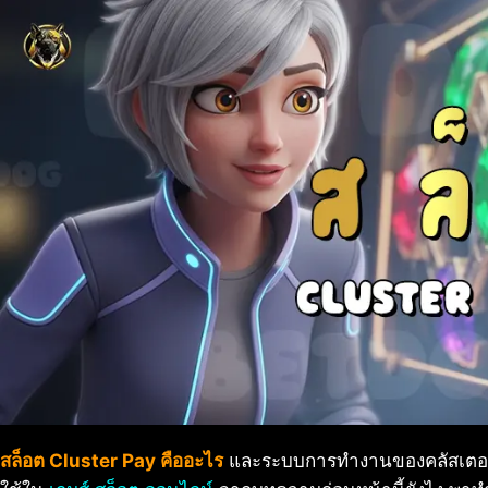
สล็อต Cluster Pay คืออะไร
และระบบการทำงานของคลัสเตอร์เพ