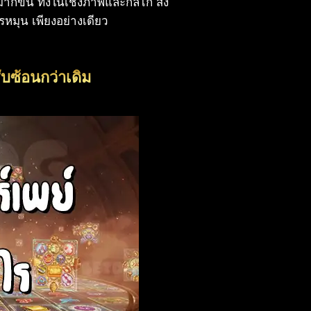
มากขึ้น ทั้งในเชิงภาพและกลไก ส่ง
รหมุน เพียงอย่างเดียว
ับซ้อนกว่าเดิม