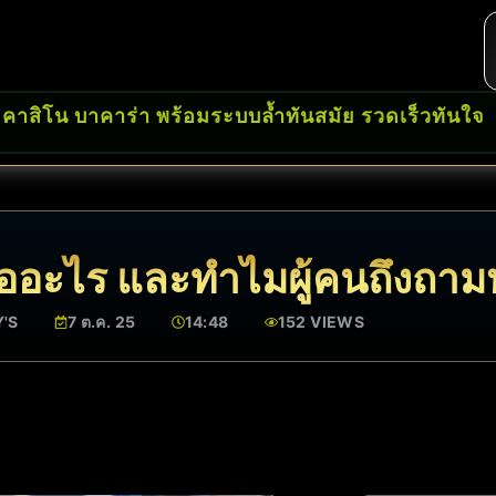
 คาสิโน บาคาร่า พร้อมระบบล้ำทันสมัย รวดเร็วทันใจ
ืออะไร และทำไมผู้คนถึงถาม
'S
7 ต.ค. 25
14:48
152 VIEWS