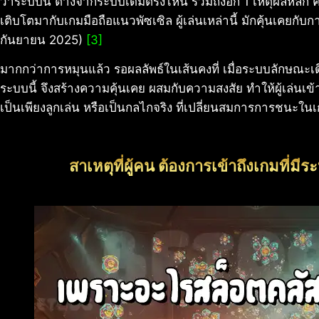
ว่าระบบนี้ ต่างจากระบบเดิมตรงไหน รวมถึงอีก 1 เหตุผลหลัก คือ
เติบโตมากับเกมมือถือแนวพัซเซิล ผู้เล่นเหล่านี้ มักคุ้นเคยกับกา
กันยายน 2025)
[3]
มากกว่าการหมุนแล้ว รอผลลัพธ์ในเส้นคงที่ เมื่อระบบลักษณะ
ระบบนี้ จึงสร้างความคุ้นเคย ผสมกับความสงสัย ทำให้ผู้เล่นเข้
เป็นเพียงลูกเล่น หรือเป็นกลไกจริง ที่เปลี่ยนสมการการชนะใน
สาเหตุที่ผู้คน ต้องการเข้าถึงเกมที่มี