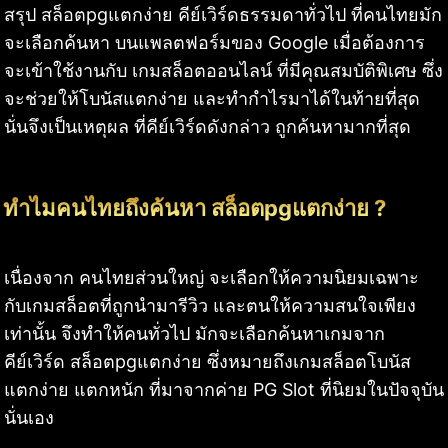
สรุป สล็อตpgแตกง่าย คีย์เวิร์ดธรรมดาทั่วไป ที่คนไทยมัก
จะเลือกค้นหา บนแพลตฟอร์มของ Google เมื่อต้องการ
จะเข้าใช้งานกับ เกมสล็อตออนไลน์ ที่มีคุณสมบัติพิเศษ ซึ่ง
จะช่วยให้โบนัสแตกง่าย และทำกำไรมาได้ในท้ายที่สุด
นั่นจึงเป็นเหตุผล ที่คีย์เวิร์ดดังกล่าว ถูกค้นหามากที่สุด
ทำไมคนไทยถึงค้นหา สล็อตpgแตกง่าย ?
เนื่องจาก คนไทยส่วนใหญ่ จะเลือกให้ความนิยมเฉพาะ
กับเกมสล็อตที่ถูกนำมารีวิว และตนให้ความสนใจเพียง
เท่านั้น จึงทำให้คนทั่วไป มักจะเลือกค้นหาเกมจาก
คีย์เวิร์ด สล็อตpgแตกง่าย ซึ่งหมายถึงเกมสล็อตโบนัส
แตกง่าย แตกหนัก ที่มาจากค่าย PG Slot ที่นิยมในปัจจุบัน
นั่นเอง