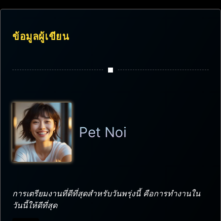
ข้อมูลผู้เขียน
Pet Noi
การเตรียมงานที่ดีที่สุดสำหรับวันพรุ่งนี้ คือการทำงานใน
วันนี้ให้ดีที่สุด