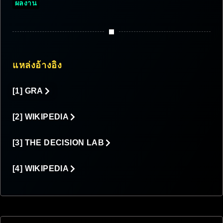
ผลงาน
แหล่งอ้างอิง
[1] GRA
[2] WIKIPEDIA
[3] THE DECISION LAB
[4] WIKIPEDIA