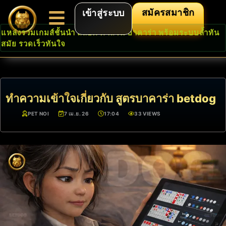
สมัครสมาชิก
เข้าสู่ระบบ
แหล่งรวมเกมส์ชั้นนำ สล็อต คาสิโน บาคาร่า พร้อมระบบล้ำทัน
สมัย รวดเร็วทันใจ
ทำความเข้าใจเกี่ยวกับ สูตรบาคาร่า betdog
PET NOI
7 เม.ย. 26
17:04
33 VIEWS