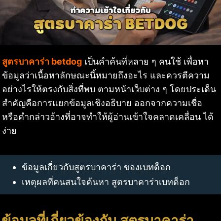
สูตรบาคาร่า betdog
เป็นคำค้นที่หลาย ๆ คนใช้ เพื่อหา
ข้อมูลว่าเนื้อหาลักษณะนี้หมายถึงอะไร และควรตีความ
อย่างไรให้ตรงกับสิ่งที่พบ ตามหน้าเว็บต่าง ๆ โดยประเด็น
สำคัญคือการแยกข้อมูลเชิงอธิบาย ออกจากความเชื่อ
หรือคำกล่าวอ้างที่อาจทำให้ผู้อ่านเข้าใจคลาดเคลื่อน ได้
ง่าย
ข้อมูลเกี่ยวกับสูตรบาคาร่า ของเบทด็อก
เหตุผลที่คนสนใจค้นหา สูตรบาคาร่าเบทด็อก
ข้อมูลที่เกี่ยวข้องกับ สูตรบาคาร่า