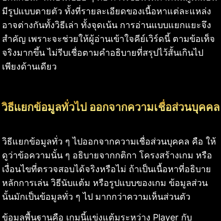
มีรูปแบบตายตัว ทั้งที่รายละเอียดของเนื้อหาแต่ละแหล่ง
อาจต่างกันทั้งวิธีเล่า ทั้งจุดเน้น การอ่านแบบแยกแยะจึง
สำคัญ เพราะจะช่วยให้ผู้อ่านเข้าใจคีย์เวิร์ดนี้ ตามข้อเท็จ
จริงมากขึ้น ไม่รีบเชื่อตามคำอธิบายที่สรุปไว้สั้นเกินไป
เพียงด้านเดียว
วิธีแยกข้อมูลทั่วไป ออกจากความเชื่อส่วนบุคคล
วิธีแยกข้อมูลทั่ว ๆ ไปออกจากความเชื่อส่วนบุคคล คือ ให้
ดูว่าข้อความนั้น ๆ อธิบายจากกติกา โครงสร้างเกม หรือ
เงื่อนไขที่ตรวจสอบได้จริงหรือไม่ ถ้าเป็นเนื้อหาที่อธิบาย
หลักการเล่น วิธีนับแต้ม หรือรูปแบบของเกม ข้อมูลส่วน
นั้นมักเป็นข้อมูลทั่ว ๆ ไป มากกว่าความเห็นส่วนตัว
ข้อมูลพื้นฐานคือ เกมนี้แข่งแต้มระหว่าง Player กับ