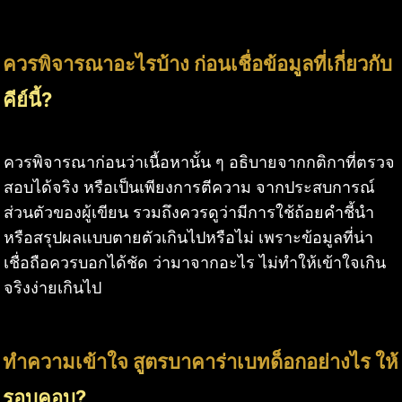
ควรพิจารณาอะไรบ้าง ก่อนเชื่อข้อมูลที่เกี่ยวกับ
คีย์นี้?
ควรพิจารณาก่อนว่าเนื้อหานั้น ๆ อธิบายจากกติกาที่ตรวจ
สอบได้จริง หรือเป็นเพียงการตีความ จากประสบการณ์
ส่วนตัวของผู้เขียน รวมถึงควรดูว่ามีการใช้ถ้อยคำชี้นำ
หรือสรุปผลแบบตายตัวเกินไปหรือไม่ เพราะข้อมูลที่น่า
เชื่อถือควรบอกได้ชัด ว่ามาจากอะไร ไม่ทำให้เข้าใจเกิน
จริงง่ายเกินไป
ทำความเข้าใจ สูตรบาคาร่าเบทด็อกอย่างไร ให้
รอบคอบ?