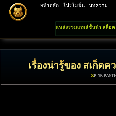
หน้าหลัก
โปรโมชั่น
บทความ
แหล่งรวมเกมส์ชั้นนำ สล็อต
เรื่องน่ารู้ของ สเก็ตค
PINK PANT