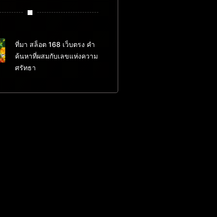
ที่มา สล็อต 168 เว็บตรง คำ
ค้นหาที่ผสมกับเลขแห่งความ
ศรัทธา