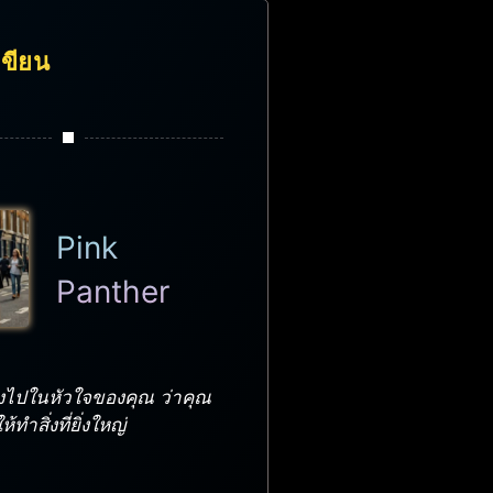
้เขียน
Pink
Panther
กลงไปในหัวใจของคุณ ว่าคุณ
ทำสิ่งที่ยิ่งใหญ่