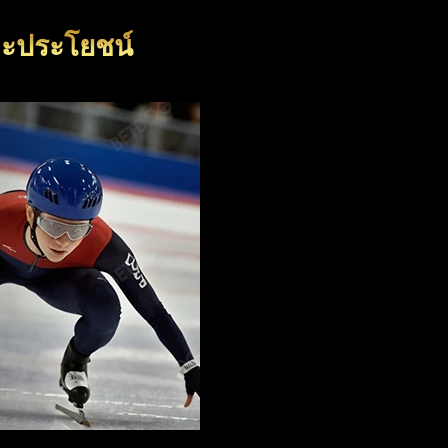
ละประโยชน์