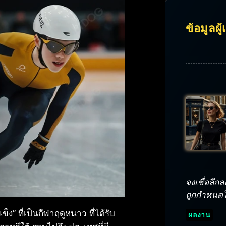
ข้อมูลผู
จงเชื่อลึ
ถูกกำหนดให้
ง” ที่เป็นกีฬาฤดูหนาว ที่ได้รับ
ผลงาน