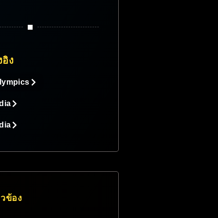
งอิง
lympics
dia
dia
่ยวข้อง