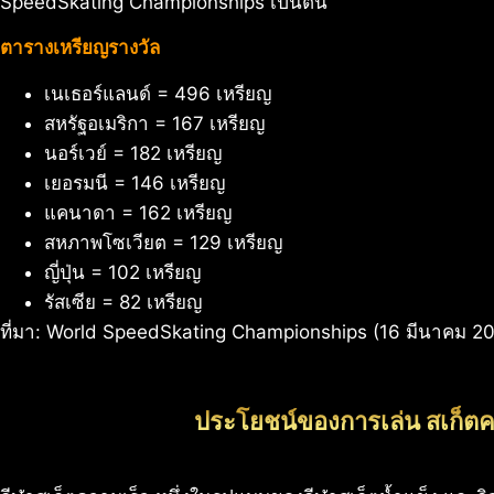
SpeedSkating Championships เป็นต้น
ตารางเหรียญรางวัล
เนเธอร์แลนด์ = 496 เหรียญ
สหรัฐอเมริกา = 167 เหรียญ
นอร์เวย์ = 182 เหรียญ
เยอรมนี = 146 เหรียญ
แคนาดา = 162 เหรียญ
สหภาพโซเวียต = 129 เหรียญ
ญี่ปุ่น = 102 เหรียญ
รัสเซีย = 82 เหรียญ
ที่มา: World SpeedSkating Championships (16 มีนาคม 2
ประโยชน์ของการเล่น สเก็ตค