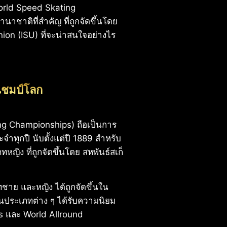
World Speed Skating
นาชาติที่สำคัญ ที่ถูกจัดขึ้นโดย
nion (ISU) ที่จะน่าสนใจอย่างไร
แชมป์โลก
ng Championships) ถือเป็นการ
จำทุกปี นับตั้งแต่ปี 1889 สำหรับ
ิง ที่ถูกจัดขึ้นโดย สหพันธ์สเก็
เภทชาย และหญิง ได้ถูกจัดขึ้นใน
ขันประเภทต่าง ๆ ได้รับความนิยม
ps และ World Allround