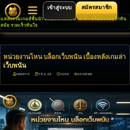
สมัครสมาชิก
เข้าสู่ระบบ
แหล่งรวมเกมส์ชั้นนำ สล็อต คาสิโน บาคาร่า พร้อมระบบล้ำทัน
สมัย รวดเร็วทันใจ
หน่วยงานไหน บล็อกเว็บพนัน เบื้องหลังเกมล่า
เว็บพนัน
HARRY P
7 มิ.ย. 26
15:09
20 VIEWS