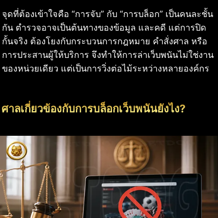
จุดที่ต้องเข้าใจคือ “การจับ” กับ “การบล็อก” เป็นคนละชั้น
กัน ตำรวจอาจเป็นต้นทางของข้อมูล และคดี แต่การปิด
กั้นจริง ต้องโยงกับกระบวนการกฎหมาย คำสั่งศาล หรือ
การประสานผู้ให้บริการ จึงทำให้การล่าเว็บพนันไม่ใช่งาน
ของหน่วยเดียว แต่เป็นการวิ่งต่อไม้ระหว่างหลายองค์กร
ศาลเกี่ยวข้องกับการบล็อกเว็บพนันยังไง?