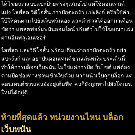
ได้โฆษณาแบบแปะป้ายตรงๆเสมอไป แต่ใช้คอนเทนต์
แฝง ไลฟ์สด วิดีโอสั้น การปักตะกร้า แปะลิงก์ หรือใช้คำ
ใบ้ให้คนตามไปยังเว็บพนันเอง และตำรวจได้ออกมาเตือน
ชัดว่า แพลตฟอร์มพนันออนไลน์ ปรับตัวไปใช้โฆษณาแฝง
ผ่านอินฟลูเอนเซอร์
ไลฟ์สด และวิดีโอสั้น พร้อมเตือนว่าอย่าปักตะกร้า อย่า
แปะลิงก์ และอย่าปั่นคอนเทนต์ชวนเล่นพนัน ประเด็นนี้
ทำให้การบล็อกเว็บพนัน ไม่ใช่แค่การปิดเว็บไซต์ แต่ต้อง
ตามปิดช่องทางชวนเข้าเว็บด้วย หากหน้าเว็บถูกบล็อก แต่
คอนเทนต์ชวนเล่นยังอยู่เต็มฟีด คนก็ยังถูกพาไปยังโดเมน
ใหม่ได้อยู่ดี
ท้ายที่สุดแล้ว หน่วยงานไหน บล็อก
เว็บพนัน