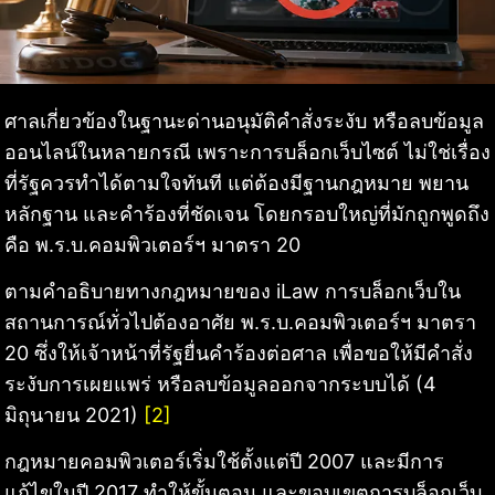
ศาลเกี่ยวข้องในฐานะด่านอนุมัติคำสั่งระงับ หรือลบข้อมูล
ออนไลน์ในหลายกรณี เพราะการบล็อกเว็บไซต์ ไม่ใช่เรื่อง
ที่รัฐควรทำได้ตามใจทันที แต่ต้องมีฐานกฎหมาย พยาน
หลักฐาน และคำร้องที่ชัดเจน โดยกรอบใหญ่ที่มักถูกพูดถึง
คือ พ.ร.บ.คอมพิวเตอร์ฯ มาตรา 20
ตามคำอธิบายทางกฎหมายของ iLaw การบล็อกเว็บใน
สถานการณ์ทั่วไปต้องอาศัย พ.ร.บ.คอมพิวเตอร์ฯ มาตรา
20 ซึ่งให้เจ้าหน้าที่รัฐยื่นคำร้องต่อศาล เพื่อขอให้มีคำสั่ง
ระงับการเผยแพร่ หรือลบข้อมูลออกจากระบบได้ (4
มิถุนายน 2021)
[2]
กฎหมายคอมพิวเตอร์เริ่มใช้ตั้งแต่ปี 2007 และมีการ
แก้ไขในปี 2017 ทำให้ขั้นตอน และขอบเขตการบล็อกเว็บ