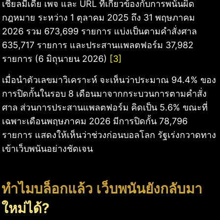
เชียลมีเดีย เพจ และ URL ที่เกี่ยวข้องกับการพนันผิด
กฎหมาย ระหว่าง 1 ตุลาคม 2025 ถึง 31 พฤษภาคม
2026 รวม 673,699 รายการ แบ่งเป็นตามคำสั่งศาล
635,717 รายการ และประสานแพลตฟอร์ม 37,982
รายการ (6 มิถุนายน 2026)
[3]
เมื่อนำตัวเลขมาวิเคราะห์ จะเห็นว่าประมาณ 94.4% ของ
การปิดกั้นในรอบ 8 เดือนมาจากกระบวนการตามคำสั่ง
ศาล ส่วนการประสานแพลตฟอร์ม คิดเป็น 5.6% ขณะที่
เฉพาะเดือนพฤษภาคม 2026 มีการปิดกั้น 78,796
รายการ แสดงให้เห็นว่าช่วงก่อนบอลโลก รัฐเร่งกวาดทาง
เข้าเว็บพนันอย่างชัดเจน
ทำไมบล็อกแล้ว เว็บพนันยังกลับมา
ใหม่ได้?