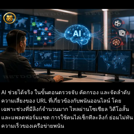
AI ช่วยได้จริง ในขั้นตอนตรวจจับ คัดกรอง และจัดลำดับ
ความเสี่ยงของ URL ที่เกี่ยวข้องกับพนันออนไลน์ โดย
เฉพาะช่วงที่มีลิงก์จำนวนมาก ไหลผ่านโซเชียล วิดีโอสั้น
และแพลตฟอร์มแชต การใช้คนไล่เช็กทีละลิงก์ ย่อมไม่ทัน
ความเร็วของเครือข่ายพนัน