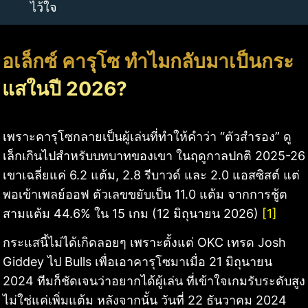
ไว้ใจ
อเล็กซ์ คารุโซ ทำไมกลับมาเป็นกระ
แสในปี 2026?
เพราะคารุโซกลายเป็นผู้เล่นที่ทำให้คำว่า “ตัวสำรอง” ดู
เล็กเกินไปสำหรับบทบาทของเขา ในฤดูกาลปกติ 2025-26
เขาเฉลี่ยแค่ 6.2 แต้ม, 2.8 รีบาวด์ และ 2.0 แอสซิสต์ แต่
พอเข้าเพลย์ออฟ ตัวเลขขยับเป็น 11.0 แต้ม จากการชู้ต
สามแต้ม 44.6% ใน 15 เกม (12 มิถุนายน 2026)
[1]
กระแสนี้ไม่ได้เกิดลอยๆ เพราะตั้งแต่ OKC เทรด Josh
Giddey ไป Bulls เพื่อเอาคารุโซมาเมื่อ 21 มิถุนายน
2024 ทีมก็ชัดเจนว่าอยากได้ผู้เล่น ที่เข้าใจเกมรับระดับสูง
ไม่ใช่แค่เพิ่มแต้ม หลังจากนั้น วันที่ 22 ธันวาคม 2024