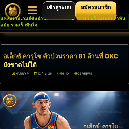
สมัครสมาชิก
เข้าสู่ระบบ
แหล่งรวมเกมส์ชั้นนำ สล็อต คาสิโน บาคาร่า พร้อมระบบล้ำทัน
สมัย รวดเร็วทันใจ
อเล็กซ์ คารุโซ ตัวป่วนราคา 81 ล้านที่ OKC
ยังขาดไม่ได้
HARRY P
12 มิ.ย. 26
16:10
25 VIEWS