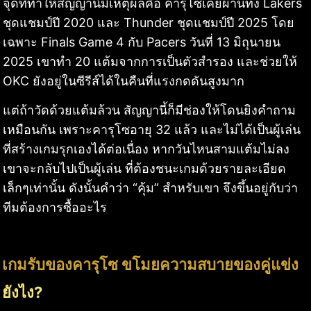
จุดที่ทำให้สัญญานี้มีเหตุผลคือ คารุโซเคยผ่านทั้ง Lakers
ชุดแชมป์ปี 2020 และ Thunder ชุดแชมป์ปี 2025 โดย
เฉพาะ Finals Game 4 กับ Pacers วันที่ 13 มิถุนายน
2025 เขาทำ 20 แต้มจากการเป็นตัวสำรอง และช่วยให้
OKC ยังอยู่ในซีรีส์ได้ในคืนที่แรงกดดันสูงมาก
แต่ถ้าวัดด้วยแต้มล้วน สัญญานี้ก็มีช่องให้โดนยิงคำถาม
เหมือนกัน เพราะคารุโซอายุ 32 แล้ว และไม่ได้เป็นผู้เล่น
ที่สร้างเกมรุกเองได้ต่อเนื่อง หากวันไหนสามแต้มไม่ลง
เขาจะกลับไปเป็นผู้เล่น ที่ต้องชนะเกมด้วยรายละเอียด
เล็กๆเท่านั้น ดังนั้นคำว่า “คุ้ม” สำหรับเขา จึงขึ้นอยู่กับว่า
ทีมต้องการซื้ออะไร
เกมรับของคารุโซ ขโมยความสบายของคู่แข่ง
ยังไง?