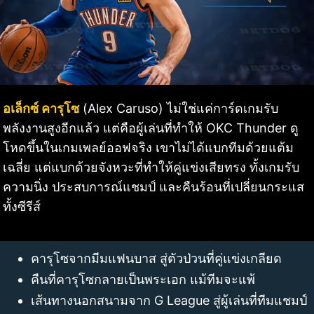
อเล็กซ์ คารุโซ
(Alex Caruso) ไม่ใช่แค่การ์ดเกมรับ
พลังงานสูงอีกแล้ว แต่คือผู้เล่นที่ทำให้ OKC Thunder ดู
โหดขึ้นในเกมเพลย์ออฟจริง เขาไม่ได้แบกทีมด้วยแต้ม
เฉลี่ย แต่แบกด้วยจังหวะที่ทำให้คู่แข่งเสียทรง ทั้งเกมรับ
ความนิ่ง ประสบการณ์แชมป์ และคืนร้อนที่เปลี่ยนกระแส
ทั้งซีรีส์
คารุโซจากมีมแฟนบาส สู่ตัวป่วนที่คู่แข่งเกลียด
คืนที่คารุโซกลายเป็นพระเอก แม้ทีมจะแพ้
เส้นทางนอกสนามจาก G League สู่ผู้เล่นที่ทีมแชมป์