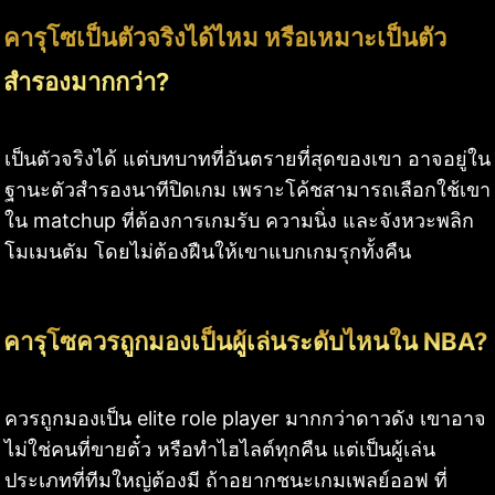
คารุโซเป็นตัวจริงได้ไหม หรือเหมาะเป็นตัว
สำรองมากกว่า?
เป็นตัวจริงได้ แต่บทบาทที่อันตรายที่สุดของเขา อาจอยู่ใน
ฐานะตัวสำรองนาทีปิดเกม เพราะโค้ชสามารถเลือกใช้เขา
ใน matchup ที่ต้องการเกมรับ ความนิ่ง และจังหวะพลิก
โมเมนตัม โดยไม่ต้องฝืนให้เขาแบกเกมรุกทั้งคืน
คารุโซควรถูกมองเป็นผู้เล่นระดับไหนใน NBA?
ควรถูกมองเป็น elite role player มากกว่าดาวดัง เขาอาจ
ไม่ใช่คนที่ขายตั๋ว หรือทำไฮไลต์ทุกคืน แต่เป็นผู้เล่น
ประเภทที่ทีมใหญ่ต้องมี ถ้าอยากชนะเกมเพลย์ออฟ ที่