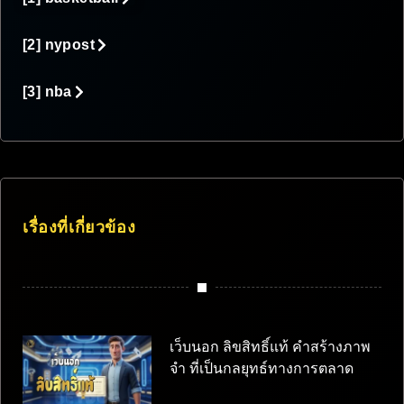
[2] nypost
[3] nba
เรื่องที่เกี่ยวข้อง
เว็บนอก ลิขสิทธิ์แท้ คำสร้างภาพ
จำ ที่เป็นกลยุทธ์ทางการตลาด