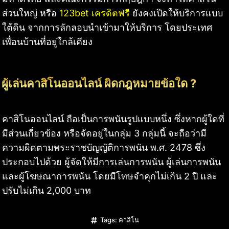
ส่วนใหญ่ หรือ
123bet เครดิตฟรี
ยังคงเปิดให้บริการแบบ
ใต้ดิน จากการลักลอบนำเข้ามาให้บริการ โดยประเทศ
เพื่อนบ้านที่อยู่ใกล้เคียง
ผู้เล่นคาสิโนออนไลน์ ผิดกฎหมายข้อใด ?
คาสิโนออนไลน์ ถือเป็นการพนันรูปแบบหนึ่ง ซึ่งหากผู้ใดที่
มีส่วนเกี่ยวข้อง หรือจัดอยู่ในกลุ่ม 3 กลุ่มนี้ จะถือว่ามี
ความผิดตามพระราชบัญญัติการพนัน พ.ศ. 2478 ซึ่ง
ประกอบไปด้วย ผู้จัดให้มีการเล่นการพนัน ผู้เล่นการพนัน
และผู้โฆษณาการพนัน โดยมีโทษจำคุกไม่เกิน 2 ปี และ
ปรับไม่เกิน 2,000 บาท
Tags:
คาสิโน