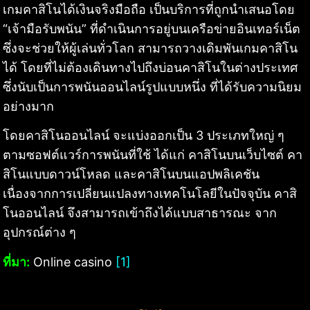
เกมคาสิโนได้เงินจริงมือถือ เป็นบริการที่ถูกนำเสนอโดย
“เจ้ามือรับพนัน” ที่ดำเนินการอยู่บนเครือข่ายอินเทอร์เน็ต
ซึ่งจะช่วยให้ผู้เล่นทั่วโลก สามารถวางเดิมพันเกมคาสิโน
ได้ โดยที่ไม่ต้องเดินทางไปถึงบ่อนคาสิโนในต่างประเทศ
ซึ่งนับเป็นการพนันออนไลน์รูปแบบหนึ่ง ที่ได้รับความนิยม
อย่างมาก
โดยคาสิโนออนไลน์ จะแบ่งออกเป็น 3 ประเภทใหญ่ ๆ
ตามซอฟต์แวร์การพนันที่ใช้ ได้แก่ คาสิโนบนเว็บไซต์ คา
สิโนแบบดาวน์โหลด และคาสิโนบนแอปพลิเคชัน
เนื่องจากการเปลี่ยนแปลงทางเทคโนโลยีในปัจจุบัน คาสิ
โนออนไลน์ จึงสามารถเข้าถึงได้แบบสาธารณะ จาก
อุปกรณ์ต่าง ๆ
ที่มา:
Online casino
[1]