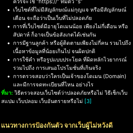
ควรจะใช้ “https://” ที่มีตัว “s”
เว็บไซต์ที่ไม่มีสัญลักษณ์แม่กุญแจ หรือมีสัญลักษณ์
เตือน จะถือว่าเป็นเว็บที่ไม่ปลอดภัย
การที่เว็บไซต์มีอายุโดเมนน้อย เพียงไม่กี่เดือน หรือ
สัปดาห์ ก็อาจเป็นข้อสังเกตได้เช่นกัน
การมีฐานลูกค้า หรือผู้ติดตามเพียงไม่กี่คน รวมไปถึง
เนื้อหาข้อมูลที่น้อยเกินไป จนผิดปกติ
การใช้คำ หรือรูปแบบประโยค ที่ผิดหลักไวยากรณ์
รวมไปถึง การเสนอโปรโมชั่นที่เกินจริง
การตรวจสอบว่าใครเป็นเจ้าของโดเมน (Domain)
และมีการจดทะเบียนที่ไหน อย่างไร
ที่มา:
วิธีตรวจสอบเว็บไซต์ว่าปลอดภัยหรือไม่ วิธีเช็กเว็บ
สแปม เว็บปลอม เว็บอันตรายหรือไม่
[3]
แนวทางการป้องกันตัว จากเว็บผู้ไม่หวังดี