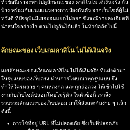
หัวข้อนี้เราจะพาไปดูลักษณะของ คาสิโนไม่ได้เงินจริง กัน
บ้าง พร้อมกับแนบแนวทางการป้องกันตัว จากเว็บไซต์ผู้ไม่
หวังดี ที่ปัจจุบันมีเยอะจนแยกไม่ออก ซึ่งจะมีรายละเอียดที่
น่าสนใจอย่างไร ตามไปดูกันได้แล้ว ในหัวข้อถัดไปนี้
ลักษณะของ เว็บเกมคาสิโน ไม่ได้เงินจริง
เผยลักษณะของเว็บเกมคาสิโน ไม่ได้เงินจริง ที่แฝงตัวมา
ในรูปแบบของเว็บตรง ผ่านการโฆษณาทุกรูปแบบ จึง
ทำให้ใครหลาย ๆ คนหลงกล และถูกล่อลวง ให้เข้าไปใช้
งานกับเว็บไซต์ปลอมโดยไม่รู้ตัว ในหัวข้อนี้ เราจึง
รวบรวมลักษณะของเว็บปลอม มาให้สังเกตกันง่าย ๆ แล้ว
ดังนี้
การใช้ที่อยู่ URL ที่ไม่ปลอดภัย ซึ่งเว็บที่ปลอดภัย