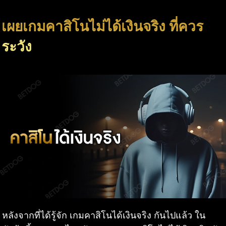
เผยเกมคาสิโนไม่ได้เงินจริง ที่ควร
ระวัง
หลังจากที่ได้รู้จัก เกมคาสิโนได้เงินจริง กันไปแล้ว ใน