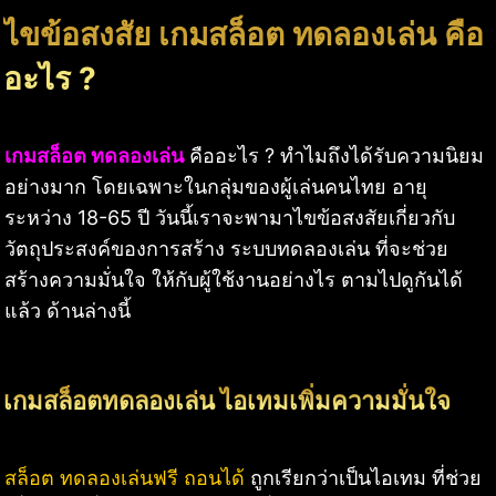
ไขข้อสงสัย เกมสล็อต ทดลองเล่น คือ
อะไร ?
เกมสล็อต ทดลองเล่น
คืออะไร ? ทำไมถึงได้รับความนิยม
อย่างมาก โดยเฉพาะในกลุ่มของผู้เล่นคนไทย อายุ
ระหว่าง 18-65 ปี วันนี้เราจะพามาไขข้อสงสัยเกี่ยวกับ
วัตถุประสงค์ของการสร้าง ระบบทดลองเล่น ที่จะช่วย
สร้างความมั่นใจ ให้กับผู้ใช้งานอย่างไร ตามไปดูกันได้
แล้ว ด้านล่างนี้
เกมสล็อตทดลองเล่น ไอเทมเพิ่มความมั่นใจ
สล็อต ทดลองเล่นฟรี ถอนได้
ถูกเรียกว่าเป็นไอเทม ที่ช่วย