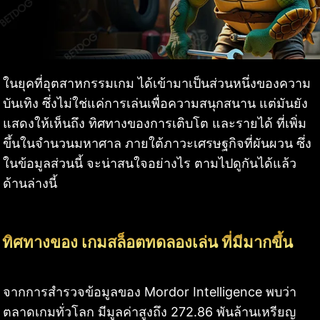
ในยุคที่อุตสาหกรรมเกม ได้เข้ามาเป็นส่วนหนึ่งของความ
บันเทิง ซึ่งไม่ใช่แค่การเล่นเพื่อความสนุกสนาน แต่มันยัง
แสดงให้เห็นถึง ทิศทางของการเติบโต และรายได้ ที่เพิ่ม
ขึ้นในจำนวนมหาศาล ภายใต้ภาวะเศรษฐกิจที่ผันผวน ซึ่ง
ในข้อมูลส่วนนี้ จะน่าสนใจอย่างไร ตามไปดูกันได้แล้ว
ด้านล่างนี้
ทิศทางของ เกมสล็อตทดลองเล่น ที่มีมากขึ้น
จากการสำรวจข้อมูลของ Mordor Intelligence พบว่า
ตลาดเกมทั่วโลก มีมูลค่าสูงถึง 272.86 พันล้านเหรียญ