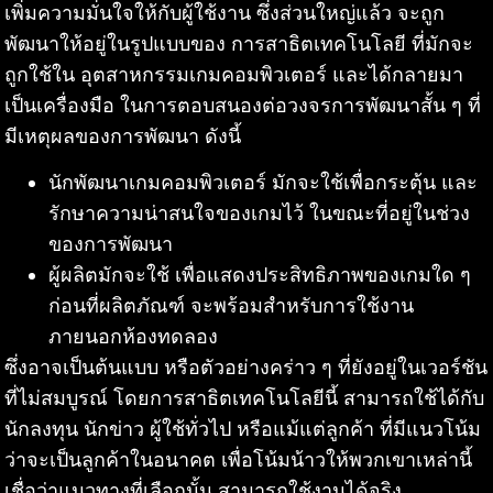
เพิ่มความมั่นใจให้กับผู้ใช้งาน ซึ่งส่วนใหญ่แล้ว จะถูก
พัฒนาให้อยู่ในรูปแบบของ การสาธิตเทคโนโลยี ที่มักจะ
ถูกใช้ใน อุตสาหกรรมเกมคอมพิวเตอร์ และได้กลายมา
เป็นเครื่องมือ ในการตอบสนองต่อวงจรการพัฒนาสั้น ๆ ที่
มีเหตุผลของการพัฒนา ดังนี้
นักพัฒนาเกมคอมพิวเตอร์ มักจะใช้เพื่อกระตุ้น และ
รักษาความน่าสนใจของเกมไว้ ในขณะที่อยู่ในช่วง
ของการพัฒนา
ผู้ผลิตมักจะใช้ เพื่อแสดงประสิทธิภาพของเกมใด ๆ
ก่อนที่ผลิตภัณฑ์ จะพร้อมสำหรับการใช้งาน
ภายนอกห้องทดลอง
ซึ่งอาจเป็นต้นแบบ หรือตัวอย่างคร่าว ๆ ที่ยังอยู่ในเวอร์ชัน
ที่ไม่สมบูรณ์ โดยการสาธิตเทคโนโลยีนี้ สามารถใช้ได้กับ
นักลงทุน นักข่าว ผู้ใช้ทั่วไป หรือแม้แต่ลูกค้า ที่มีแนวโน้ม
ว่าจะเป็นลูกค้าในอนาคต เพื่อโน้มน้าวให้พวกเขาเหล่านี้
เชื่อว่าแนวทางที่เลือกนั้น สามารถใช้งานได้จริง