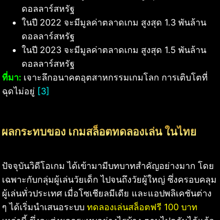
ดอลลาร์สหรัฐ
ในปี 2022 จะมีมูลค่าตลาดเกม สูงสุด 1.3 พันล้าน
ดอลลาร์สหรัฐ
ในปี 2023 จะมีมูลค่าตลาดเกม สูงสุด 1.5 พันล้าน
ดอลลาร์สหรัฐ
ที่มา:
เจาะลึกอนาคตอุตสาหกรรมเกมโลก การเติบโตที่
ฉุดไม่อยู่
[3]
ผลกระทบของ เกมสล็อตทดลองเล่น ในไทย
ปัจจุบันวิดีโอเกม ได้เข้ามามีบทบาทสำคัญอย่างมาก โดย
เฉพาะกับกลุ่มผู้เล่นวัยเด็ก ไปจนถึงวัยผู้ใหญ่ ซึ่งครอบคลุม
ผู้เล่นทั่วประเทศ เมื่อโซเชียลมีเดีย และแอปพลิเคชันต่าง
ๆ ได้เริ่มนำเสนอระบบ
ทดลองเล่นสล็อตฟรี 100 บาท