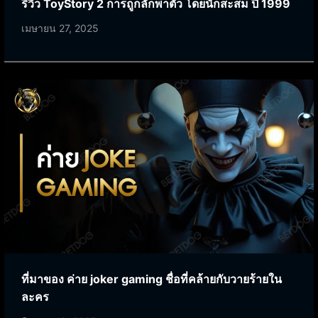
รีวิว ToyStory 2 การถูกลักพาตัว โดยนักสะสม ปี 1999
เมษายน 27, 2025
ที่มาของ ค่าย joker gaming ชื่อที่คล้ายกับวายร้ายใน
ละคร