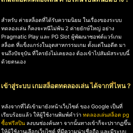
สำหรับ ค่ายสล็อตที่ได้รับความนิยม ในเรื่องของระบบ
ทดลองเล่น ก็คงจะหนีไม่พ้น 2 ค่ายยักษ์ใหญ่ อย่าง
Pragmatic Play และ PG Slot ผู้พัฒนาซอฟต์แวร์เกม
สล็อต ที่แข็งแกร่งในอุตสาหกรรมเกม ตั้งแต่ในอดีต มา
จนถึงปัจจุบัน ที่ใครยังไม่เคยลอง ต้องเข้าไปสัมผัสระบบนี้
ด้วยตนเอง
เข้าสู่ระบบ เกมสล็อตทดลองเล่น ได้จากที่ไหน ?
หลังจากที่ได้เข้ามายังหน้าเว็บไซต์ ของ Google เป็นที่
เรียบร้อยแล้ว ให้ผู้ใช้งานพิมพ์คำว่า
ทดลองเล่นสล็อต pg
ซื้อฟรีสปิน
ลงบนช่องค้นหา จากนั้นทางเข้าก็จะปรากฏขึ้น
ให้ผู้ใช้งานเลือกเว็บไซต์ ที่มีความน่าเชื่อถือ และมีระบบ