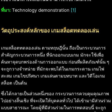
ที่มา:
Technology demonstration
[1]
วัตถุประสงค์หลักของ เกมสล็อตทดลองเล่น
เกมสล็อตทดลองเล่น ตามทฤษฎีนั้น ถือเป็นกระบวนการ
สำคัญกระบวนการหนึ่ง ที่นักออกแบบเกม มักจะใช้เพื่อ
ค้นหาจุดบกพร่องด้านการออกแบบ ก่อนที่ผลิตภัณฑ์นั้น ๆ
จะถูกวางจำหน่าย ที่มักจะพบได้ในเกมกระดาน เกมไพ่
สะสม เกมไขปริศนา เกมเล่นตามบทบาท และวิดีโอเกม
สล็อต เป็นต้น
ซึ่งได้กลายเป็นส่วนหนึ่งของ กระบวนการควบคุมคุณภาพ
ไปอย่างสิ้นเชิง ที่จะเปิดให้บุคคลทั่วไป ได้เข้ามามีส่วนร่วม
แบบสาธารณะ โดยผู้ที่มีส่วนร่วมในการทดสอบนี้ จะถูก