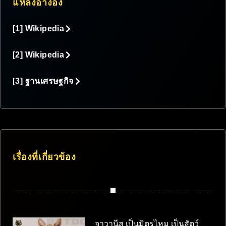
แหล่งอ้างอิง
[1] Wikipedia
[2] Wikipedia
[3] ฐานเศรษฐกิจ
เรื่องที่เกี่ยวข้อง
จาวานีส เป็นมิตรไหม เป็นสัตว์