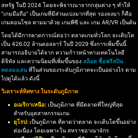
สหรัฐ ในปี 2024 โดยจะพิจารณาจากกลุ่มต่าง ๆ ทำให้
“เกมมือถือ” เป็นเกมที่มีส่วนแบ่งมากที่สุด รองลงมา ก็คือ
เกมคอนโซล ตามมาด้วย เกมพีซี และ เกม AR/VR เป็นต้น
โดยได้มีการคาดการณ์ต่อว่า ตลาดเกมทั่วโลก จะเติบโต
เป็น 426.02 ล้านดอลลาร์ ในปี 2029 ซึ่งการเพิ่มขึ้นนี้
สามารถอธิบายได้จาก ความก้าวหน้าทางเทคโนโลยี
ดิจิทัล และความนิยมที่เพิ่มขึ้นของ
สล็อต ซื้อฟรีสปิน
ทดลองเล่น
ที่ในส่วนของระดับภูมิภาคจะเป็นอย่างไร ตาม
ไปดูได้แล้ว ดังนี้
วิเคราะห์ทิศทาง ในระดับภูมิภาค
อเมริกาเหนือ:
เป็นภูมิภาค ที่มีตลาดที่ใหญ่ที่สุด
สำหรับอุตสาหกรรมเกม
ยุโรป:
เป็นภูมิภาค ที่คาดว่าตลาด จะเติบโตขึ้นอย่าง
ต่อเนื่อง โดยเฉพาะใน สหราชอาณาจักร