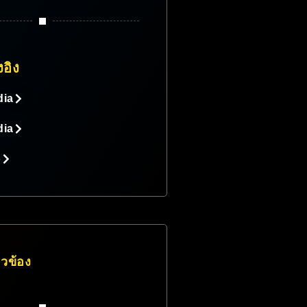
งอิง
dia
dia
o
่ยวข้อง