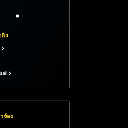
งอิง
s
ball
่ยวข้อง