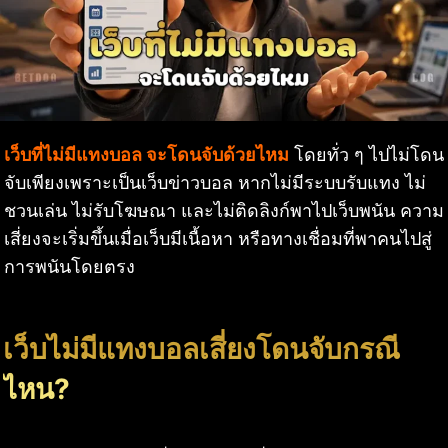
เว็บที่ไม่มีแทงบอล จะโดนจับด้วยไหม
โดยทั่ว ๆ ไปไม่โดน
จับเพียงเพราะเป็นเว็บข่าวบอล หากไม่มีระบบรับแทง ไม่
ชวนเล่น ไม่รับโฆษณา และไม่ติดลิงก์พาไปเว็บพนัน ความ
เสี่ยงจะเริ่มขึ้นเมื่อเว็บมีเนื้อหา หรือทางเชื่อมที่พาคนไปสู่
การพนันโดยตรง
เว็บไม่มีแทงบอลเสี่ยงโดนจับกรณี
ไหน?