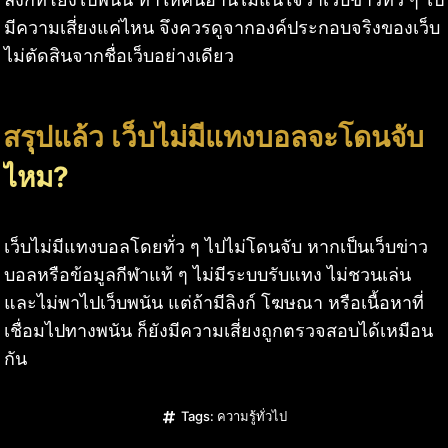
มีความเสี่ยงแค่ไหน จึงควรดูจากองค์ประกอบจริงของเว็บ
ไม่ตัดสินจากชื่อเว็บอย่างเดียว
สรุปแล้ว เว็บไม่มีแทงบอลจะโดนจับ
ไหม?
เว็บไม่มีแทงบอลโดยทั่ว ๆ ไปไม่โดนจับ หากเป็นเว็บข่าว
บอลหรือข้อมูลกีฬาแท้ ๆ ไม่มีระบบรับแทง ไม่ชวนเล่น
และไม่พาไปเว็บพนัน แต่ถ้ามีลิงก์ โฆษณา หรือเนื้อหาที่
เชื่อมไปทางพนัน ก็ยังมีความเสี่ยงถูกตรวจสอบได้เหมือน
กัน
Tags:
ความรู้ทั่วไป