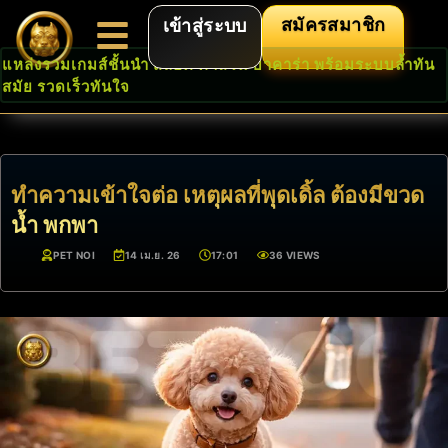
สมัครสมาชิก
เข้าสู่ระบบ
แหล่งรวมเกมส์ชั้นนำ สล็อต คาสิโน บาคาร่า พร้อมระบบล้ำทัน
สมัย รวดเร็วทันใจ
ทำความเข้าใจต่อ เหตุผลที่พุดเดิ้ล ต้องมีขวด
น้ำ พกพา
PET NOI
14 เม.ย. 26
17:01
36 VIEWS