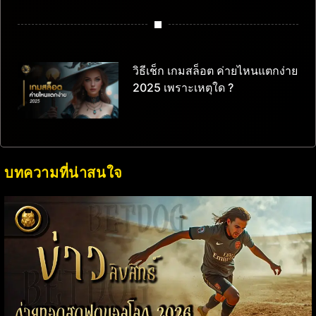
วิธีเช็ก เกมสล็อต ค่ายไหนแตกง่าย
2025 เพราะเหตุใด ?
บทความที่น่าสนใจ