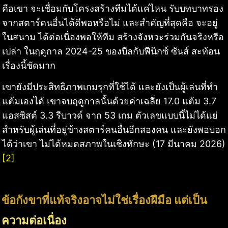
คือเขา จะเชื่อมกับโครงสร้างทีมได้แค่ไหน รับบทบาทรอง
จากสตาร์คนอื่นได้ดีพอหรือไม่ และสำคัญที่สุดคือ จะอยู่
ในสนาม ได้ต่อเนื่องพอให้ทีม สร้างจังหวะร่วมกันจริงหรือ
เปล่า ในฤดูกาล 2024-25 ของบีลกับฟีนิกซ์ ซันส์ สะท้อน
เรื่องนี้ชัดมาก
เขายังมีประสิทธิภาพเกมรุกที่ใช้ได้ และยังเป็นผู้เล่นที่ทำ
แต้มเองได้ เขาจบฤดูกาลนั้นด้วยค่าเฉลี่ย 17.0 แต้ม 3.7
แอสซิสต์ 3.3 รีบาวด์ จาก 53 เกม ตัวเลขแบบนี้ไม่ได้แย่
สำหรับผู้เล่นที่อยู่ข้างสตาร์คนอื่นอีกสองคน และยังพอบอก
ได้ว่าเขา ไม่ได้หมดสภาพในเชิงทักษะ (17 มีนาคม 2026)
[2]
ข้อกังขาที่แท้จริงอาจไม่ใช่เรื่องฝีมือ แต่เป็น
ความต่อเนื่อง