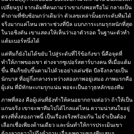
เปลี่ยนรูป จากเดิมที่คนถามว่าเขาเก่งพอหรือไม่ กลายเป็น
คำถามที่ซับซ้อนกว่าเดิมว่า ตัวเลขเหล่านั้นยกระดับทีมได้
จริงมากแค่ไหน เพราะช่วงที่บีล แบกภาระเกมรุกหนักที่สุด
ในวอชิงตัน เขาแสดงให้เห็นว่าเอาตัวรอด ในฐานะตัวทำ
แต้มเบอร์หนึ่งได้
แต่ทีมก็ยังไม่ได้ขยับ ไปสู่ระดับที่ไร้ข้อกังขา นี่คือจุดที่
ทำให้ภาพของเขา ต่างจากซูเปอร์สตาร์บางคน ที่เมื่อแต้ม
ขึ้น ทีมก็ขยับขึ้นตามไปด้วยอย่างเด่นชัด บีลจึงกลายเป็น
นักบาส ที่อยู่กึ่งกลางระหว่างสองภาพอยู่เสมอ ภาพแรกคือ
ผู้เล่น ที่มีทักษะเกมรุกแน่น พอจะเป็นอาวุธหลักของทีม
ภาพที่สอง คือผู้เล่นที่ยังทำให้คนอยากถามต่อว่า ถ้าให้เป็น
แกนจริง เขาจะพาทีมไปได้ไกลแค่ไหน ความน่าสนใจอยู่
ตรงที่ทั้งสองภาพนี้ เป็นเรื่องจริงพร้อมกัน ไม่จำเป็นต้อง
เลือกเชื่อเพียงด้านเดียว และนั่นทำให้การประเมินเขา
ต้องลากยาวไปถึงคำถาม เรื่องเพดานของทีมเสมอ