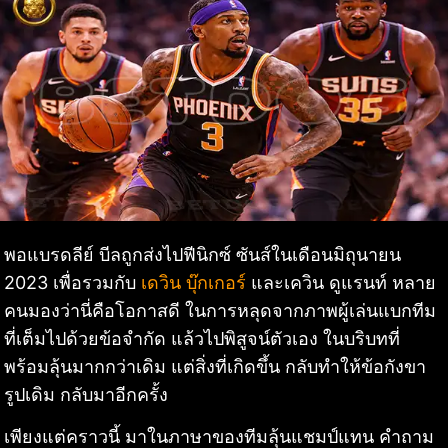
พอแบรดลีย์ บีลถูกส่งไปฟีนิกซ์ ซันส์ในเดือนมิถุนายน
2023 เพื่อรวมกับ
เดวิน บุ๊กเกอร์
และเควิน ดูแรนท์ หลาย
คนมองว่านี่คือโอกาสดี ในการหลุดจากภาพผู้เล่นแบกทีม
ที่เต็มไปด้วยข้อจำกัด แล้วไปพิสูจน์ตัวเอง ในบริบทที่
พร้อมลุ้นมากกว่าเดิม แต่สิ่งที่เกิดขึ้น กลับทำให้ข้อกังขา
รูปเดิม กลับมาอีกครั้ง
เพียงแต่คราวนี้ มาในภาษาของทีมลุ้นแชมป์แทน คำถาม