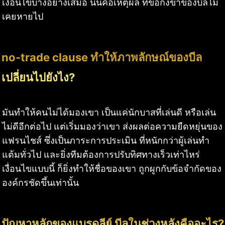
เงื่อนไขบางอย่างเสมอ นั่นคือเหตุผล ที่ข้อกังขาของบีลไม่
เคยหายไป
no-trade clause ทำให้ภาพลักษณ์ของบีล
เปลี่ยนไปยังไง?
มันทำให้คนไม่ได้มองเขา เป็นแค่นักบาสที่เล่นดี หรือเล่น
ไม่ดีอีกต่อไป แต่เริ่มมองว่าเขา ส่งผลต่อความยืดหยุ่นของ
แฟรนไชส์ ซึ่งเป็นภาระการประเมิน ที่หนักกว่าผู้เล่นทำ
แต้มทั่วไป และยิ่งทีมต้องการปรับทิศทางเร็วเท่าไหร่
เงื่อนไขแบบนี้ ก็ยิ่งทำให้ชื่อของเขา ถูกผูกกับข้อจำกัดของ
องค์กรชัดขึ้นเท่านั้น
ปัญหาหลักของแบรดลีย์ บีลในช่วงหลังคืออะไร?