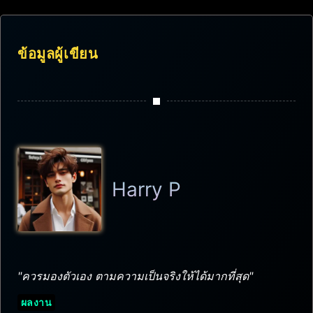
ข้อมูลผู้เขียน
Harry P
"ควรมองตัวเอง ตามความเป็นจริงให้ได้มากที่สุด"
ผลงาน