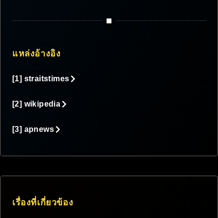
แหล่งอ้างอิง
[1] straitstimes
[2] wikipedia
[3] apnews
เรื่องที่เกี่ยวข้อง