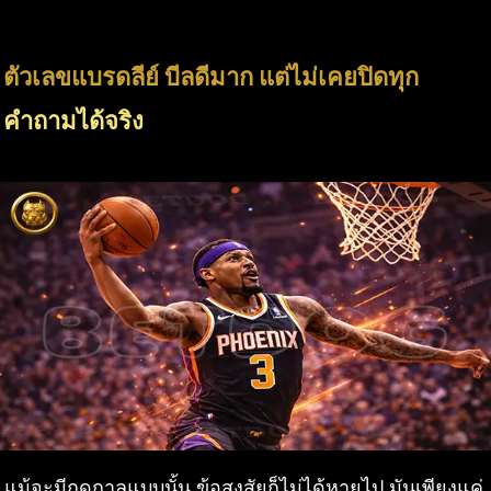
ตัวเลขแบรดลีย์ บีลดีมาก แต่ไม่เคยปิดทุก
คำถามได้จริง
แม้จะมีฤดูกาลแบบนั้น ข้อสงสัยก็ไม่ได้หายไป มันเพียงแค่