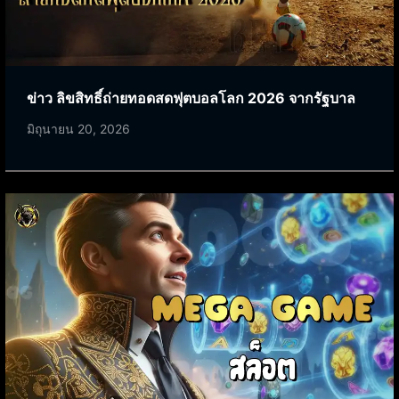
ข่าว ลิขสิทธิ์ถ่ายทอดสดฟุตบอลโลก 2026 จากรัฐบาล
มิถุนายน 20, 2026