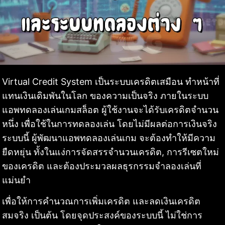
Virtual Credit System เป็นระบบเครดิตเสมือน ทำหน้าที่
แทนเงินเดิมพันในโลก ของความเป็นจริง ภายในระบบ
แอพทดลองเล่นเกมสล็อต ผู้ใช้งานจะได้รับเครดิตจำนวน
หนึ่ง เพื่อใช้ในการทดลองเล่น โดยไม่มีผลต่อการเงินจริง
ระบบนี้ ผู้พัฒนาแอพทดลองเล่นเกม จะต้องทำให้มีความ
ยืดหยุ่น ทั้งในแง่การจัดสรรจำนวนเครดิต, การรีเซตใหม่
ของเครดิต และต้องประมวลผลธุรกรรมจำลองเล่นที่
แม่นยำ
เพื่อให้การคำนวณการเพิ่มเครดิต และลดเงินเครดิต
สมจริง เป็นต้น โดยจุดประสงค์ของระบบนี้ ไม่ใช่การ