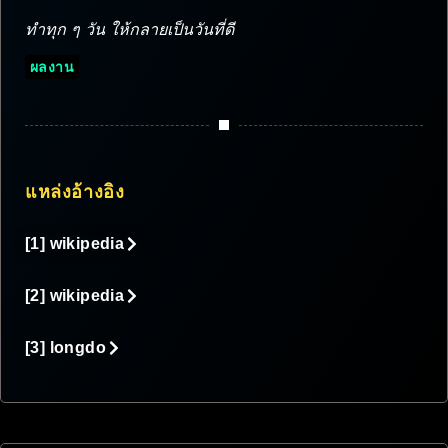
ทำทุก ๆ วัน ให้กลายเป็นวันที่ดี
ผลงาน
แหล่งอ้างอิง
[1] wikipedia
[2] wikipedia
[3] longdo