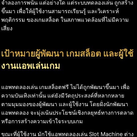
จำลองการพนัน แต่อย่างใด แต่ระบบทดลองเล่น ถูกสร้าง
ขึ้นมา เพื่อให้ผู้ใช้งานสามารถเรียนรู้ และวิเคราะห์
พฤติกรรม ของเกมสล็อต ในสภาพแวดล้อมที่ไม่มีความ
เสี่ยง
เป้าหมายผู้พัฒนา เกมสล็อต และผู้ใช้
งานแอพเล่นเกม
แอพทดลองเล่น เกมสล็อตฟรี ไม่ได้ถูกพัฒนาขึ้นมา เพื่อ
ความบันเทิงเท่านั้น แต่ยังมีวัตถุประสงค์ที่หลากหลาย
ตามมุมมองของผู้พัฒนา และผู้ใช้งาน โดยฝั่งนักพัฒนา
แอพทดลอง จะมุ่งเน้นประโยชน์เชิงกลยุทธ์ทางการตลาด
หรือการสร้างความเข้าใจระบบเกม
ขณะที่ผู้ใช้งาน มักใช้แอพทดลองเล่น Slot Machine ต่าง