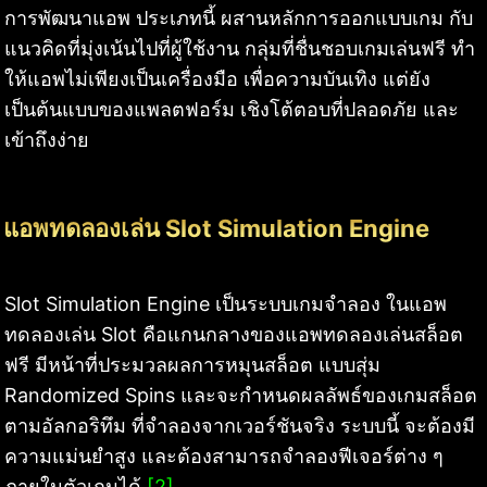
การพัฒนาแอพ ประเภทนี้ ผสานหลักการออกแบบเกม กับ
แนวคิดที่มุ่งเน้นไปที่ผู้ใช้งาน กลุ่มที่ชื่นชอบเกมเล่นฟรี ทำ
ให้แอพไม่เพียงเป็นเครื่องมือ เพื่อความบันเทิง แต่ยัง
เป็นต้นแบบของแพลตฟอร์ม เชิงโต้ตอบที่ปลอดภัย และ
เข้าถึงง่าย
แอพทดลองเล่น Slot Simulation Engine
Slot Simulation Engine เป็นระบบเกมจำลอง ในแอพ
ทดลองเล่น Slot คือแกนกลางของแอพทดลองเล่นสล็อต
ฟรี มีหน้าที่ประมวลผลการหมุนสล็อต แบบสุ่ม
Randomized Spins และจะกำหนดผลลัพธ์ของเกมสล็อต
ตามอัลกอริทึม ที่จำลองจากเวอร์ชันจริง ระบบนี้ จะต้องมี
ความแม่นยำสูง และต้องสามารถจำลองฟีเจอร์ต่าง ๆ
ภายในตัวเกมได้
[2]