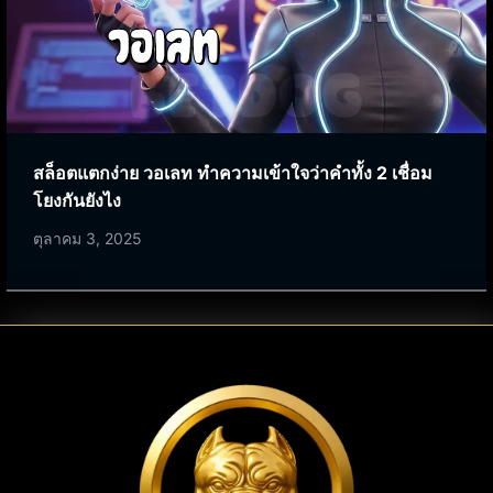
สล็อตแตกง่าย วอเลท ทำความเข้าใจว่าคำทั้ง 2 เชื่อม
โยงกันยังไง
ตุลาคม 3, 2025