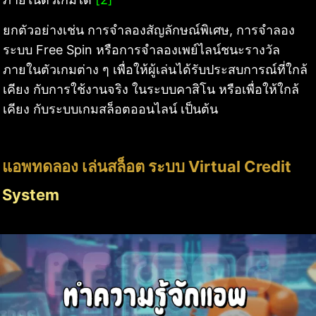
ยกตัวอย่างเช่น การจำลองสัญลักษณ์พิเศษ, การจำลอง
ระบบ Free Spin หรือการจำลองเพย์ไลน์ชนะรางวัล
ภายในตัวเกมต่าง ๆ เพื่อให้ผู้เล่นได้รับประสบการณ์ที่ใกล้
เคียง กับการใช้งานจริง ในระบบคาสิโน หรือเพื่อให้ใกล้
เคียง กับระบบเกมสล็อตออนไลน์ เป็นต้น
แอพทดลอง เล่นสล็อต ระบบ Virtual Credit
System