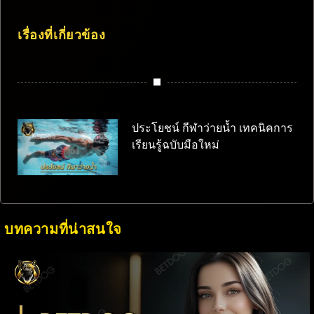
เรื่องที่เกี่ยวข้อง
ประโยชน์ กีฬาว่ายน้ำ เทคนิคการ
เรียนรู้ฉบับมือใหม่
บทความที่น่าสนใจ