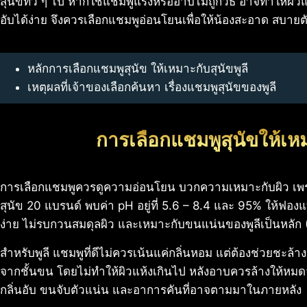
สุนัขทั่ว ๆ ไป หากใช้แชมพูแรงหรืออาบไม่ถูกวิธี อาจทำให้ผิวแ
อับได้ง่าย จึงควรเลือกแชมพูอ่อนโยนเพื่อให้น้องสะอาด สบายตั
หลักการเลือกแชมพูสุนัข ให้เหมาะกับสุนัขพูลี
เหตุผลที่เจ้าของเลือกค้นหา เรื่องแชมพูสุนัขของพูลี
การเลือกแชมพูสุนัขให้เหม
การเลือกแชมพูควรดูความอ่อนโยน บวกความเหมาะกับผิว เพร
สุนัข 20 แบรนด์ พบค่า pH อยู่ที่ 5.6 – 8.4 และ 95% ให้ฟองแ
ง่าย ไม่รบกวนสมดุลผิว และเหมาะกับขนแน่นของพูลีเป็นหลั
สำหรับพูลี แชมพูที่ดีไม่ควรเน้นแค่กลิ่นหอม แต่ต้องช่วยชะล้
จากชั้นขน โดยไม่ทำให้ผิวแห้งเกินไป หลังอาบควรล้างให้หมดจด 
กลิ่นอับ ขนจับตัวแน่น และอาการคันที่อาจตามมาในภายหลัง