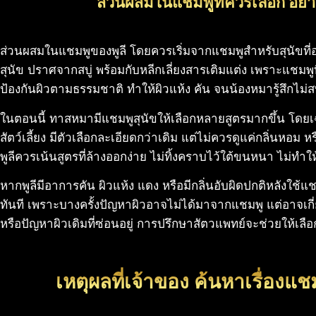
ส่วนผสมในแชมพูที่ควรเลือก อย่า
ส่วนผสมในแชมพูของพูลี โดยควรเริ่มจากแชมพูสำหรับสุนัขที่
สุนัข ปราศจากสบู่ พร้อมกับหลีกเลี่ยงสารเติมแต่ง เพราะแชมพูที
ป้องกันผิวตามธรรมชาติ ทำให้ผิวแห้ง คัน จนน้องหมารู้สึกไม่
ในตอนนี้ ทาสหมามีแชมพูสุนัขให้เลือกหลายสูตรมากขึ้น โดยเฉพ
สัตว์เลี้ยง มีตัวเลือกละเอียดกว่าเดิม แต่ไม่ควรดูแค่กลิ่นหอม 
พูลีควรเน้นสูตรที่ล้างออกง่าย ไม่ทิ้งคราบไว้ใต้ขนหนา ไม่ทำใ
หากพูลีมีอาการคัน ผิวแห้ง แดง หรือมีกลิ่นอับผิดปกติหลังใช
ทันที เพราะบางครั้งปัญหาผิวอาจไม่ได้มาจากแชมพู แต่อาจเกี
หรือปัญหาผิวเดิมที่ซ่อนอยู่ การปรึกษาสัตวแพทย์จะช่วยให้เลือ
เหตุผลที่เจ้าของ ค้นหาเรื่องแช