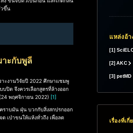
ห้ง ขนจับตัวเป็นก้อน และเกิดกลิ่น
วขึ้น
แหล่งอ้า
[1] SciEL
าะกับพูลี
[2] AKC
[3] petMD
าะงานวิจัยปี 2022 ศึกษาแชมพู
บบปิด จึงควรเลือกสูตรที่ล้างออก
ก (24 พฤศจิกายน 2022)
[1]
างคราบมัน ฝุ่น บวกกับสิ่งสกปรกออก
เป่าขนให้แห้งทั่วถึง เพื่อลด
เรื่องที่เกี