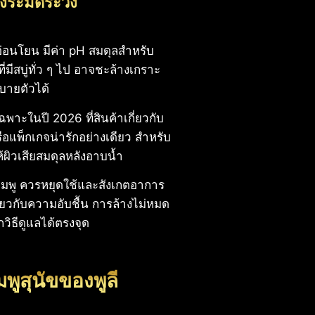
งระมัดระวัง
อ่อนโยน มีค่า pH สมดุลสำหรับ
่มีสบู่ทั่ว ๆ ไป อาจชะล้างเกราะ
สบายตัวได้
าะในปี 2026 ที่สินค้าเกี่ยวกับ
หรือแพ็กเกจน่ารักอย่างเดียว สำหรับ
ห้ผิวเสียสมดุลหลังอาบน้ำ
้แชมพู ควรหยุดใช้และสังเกตอาการ
่ยวกับความอับชื้น การล้างไม่หมด
กวิธีดูแลได้ตรงจุด
มพูสุนัขของพูลี