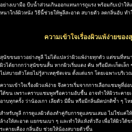
อย่างเบามือ บีบน้ำส่วนเกินออกแทนการถูแรง พร้อมกับเป่าให
หนาใกล้ผิวหนัง วิธีนี้ช่วยให้พูลีสะอาด สบายตัว ลดกลิ่นอับ ทำ
ความเข้าใจเรื่องผิวแพ้ง่ายของ
สุนัขขนยาวอย่างพูลี ไม่ได้แปลว่าผิวแพ้ง่ายทุกตัว แต่ขนที่
ผิวได้ยากกว่าสุนัขขนสั้น หากผิวเริ่มแดง คัน หรือมีสะเก็ดเล็ก 
ไม่สบายตัวโดยไม่รู้สาเหตุชัดเจน ตั้งแต่แรก โดยเฉพาะบริเวณ
ความเข้าใจเรื่องผิวแพ้ง่าย จึงควรเริ่มจากการเลือกแชมพูที่อ่อ
ใต้ขน เพราะคราบแชมพูหรือความอับชื้น อาจทำให้ผิวระคายเ
อาบทุกครั้ง ว่าน้องเกา เลียตัว มีผื่น หรือมีกลิ่นผิดปกติซ้ำ ๆ ไห
สำหรับพูลี การดูแลผิวต้องทำคู่กับการดูแลขนเสมอ ไม่ใช่แค่
ล้างให้สะอาด แยกขนเบา ๆ และทำให้แห้งทั่วถึง เพื่อให้ผิวใ
ระคายเคือง กลิ่นอับ ช่วยให้น้องสบายตัวขึ้น