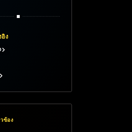
งอิง
O
่ยวข้อง