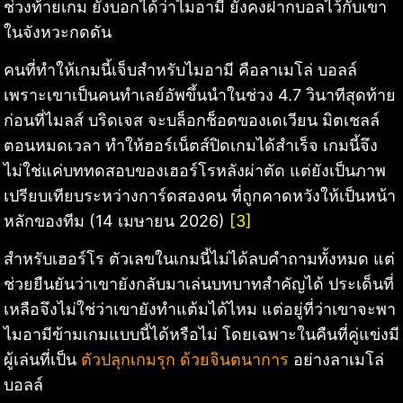
ช่วงท้ายเกม ยังบอกได้ว่าไมอามี ยังคงฝากบอลไว้กับเขา
ในจังหวะกดดัน
คนที่ทำให้เกมนี้เจ็บสำหรับไมอามี คือลาเมโล่ บอลล์
เพราะเขาเป็นคนทำเลย์อัพขึ้นนำในช่วง 4.7 วินาทีสุดท้าย
ก่อนที่ไมลส์ บริดเจส จะบล็อกช็อตของเดเวียน มิตเชลล์
ตอนหมดเวลา ทำให้ฮอร์เน็ตส์ปิดเกมได้สำเร็จ เกมนี้จึง
ไม่ใช่แค่บททดสอบของเฮอร์โรหลังผ่าตัด แต่ยังเป็นภาพ
เปรียบเทียบระหว่างการ์ดสองคน ที่ถูกคาดหวังให้เป็นหน้า
หลักของทีม (14 เมษายน 2026)
[3]
สำหรับเฮอร์โร ตัวเลขในเกมนี้ไม่ได้ลบคำถามทั้งหมด แต่
ช่วยยืนยันว่าเขายังกลับมาเล่นบทบาทสำคัญได้ ประเด็นที่
เหลือจึงไม่ใช่ว่าเขายังทำแต้มได้ไหม แต่อยู่ที่ว่าเขาจะพา
ไมอามีข้ามเกมแบบนี้ได้หรือไม่ โดยเฉพาะในคืนที่คู่แข่งมี
ผู้เล่นที่เป็น
ตัวปลุกเกมรุก ด้วยจินตนาการ
อย่างลาเมโล่
บอลล์